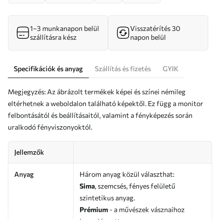
1–3 munkanapon belül
Visszatérítés 30
szállításra kész
napon belül
Specifikációk és anyag
Szállítás és fizetés
GYIK
Megjegyzés: Az ábrázolt termékek képei és színei némileg
eltérhetnek a weboldalon található képektől. Ez függ a monitor
felbontásától és beállításaitól, valamint a fényképezés során
uralkodó fényviszonyoktól.
Jellemzők
Anyag
Három anyag közül választhat:
Sima
, szemcsés, fényes felületű
szintetikus anyag.
Prémium
- a művészek vásznaihoz