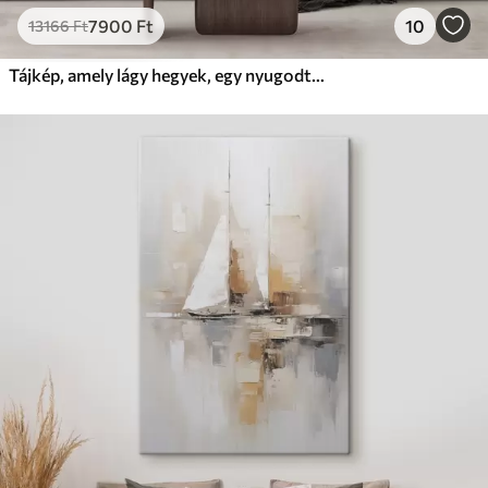
7900
Ft
10
13166
Ft
Tájkép, amely lágy hegyek, egy nyugodt tó tükrözi a tájat és a narancssárga lombozatú fákat