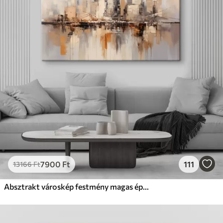
7900
Ft
111
13166
Ft
Absztrakt városkép festmény magas épületekkel barna, szürke és fehér árnyalatokban , az alatta lévő vízben tükröződik