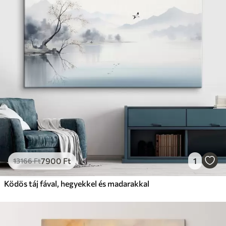
✗
Környezetbarát anyag
Prémium
Tól
9875
Ft
✓
Élénk, gazdag színek
✓
Fakulásálló
✓
Biztonságos, szagtalan tinta
✓
Vászonhatású felület
✗
Környezetbarát anyag
Eco-Prémium
Tól
12405
Ft
7900
Ft
1
13166
Ft
✓
Élénk, gazdag színek
✓
Ködös táj fával, hegyekkel és madarakkal
Fakulásálló
✓
Biztonságos, szagtalan tinta
✓
Vászonhatású felület
✓
Környezetbarát anyag