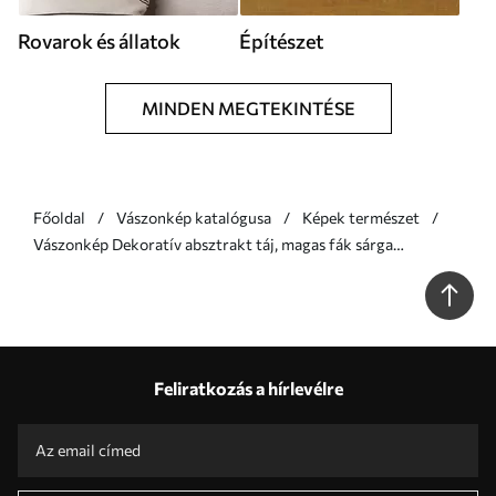
Rovarok és állatok
Építészet
MINDEN MEGTEKINTÉSE
Főoldal
Vászonkép katalógusa
Képek természet
Vászonkép Dekoratív absztrakt táj, magas fák sárga
levelekkel, folyó és köd a háttérben Nr s47015
Feliratkozás a hírlevélre