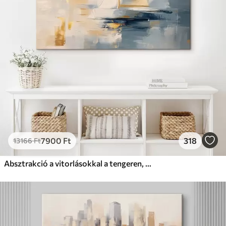
7900
Ft
318
13166
Ft
Absztrakció a vitorlásokkal a tengeren, akril stílusban, naplemente