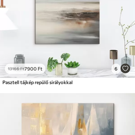
7900
Ft
6
13166
Ft
Pasztell tájkép repülő sirályokkal