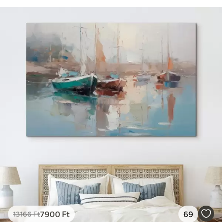
7900
Ft
69
13166
Ft