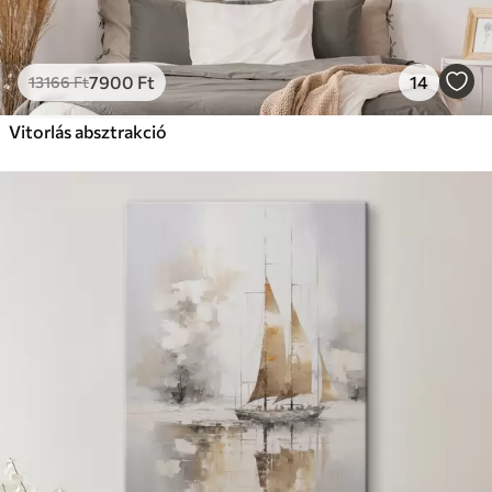
7900
Ft
14
13166
Ft
Vitorlás absztrakció