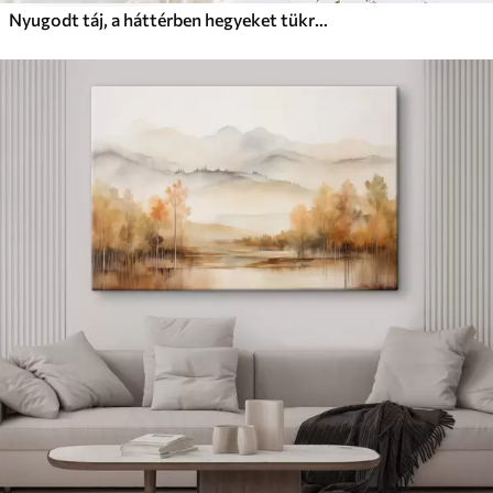
Nyugodt táj, a háttérben hegyeket tükröző tóval egy kis csónakkal a nyugodt vízen