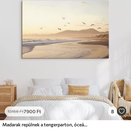
7900
Ft
8
13166
Ft
Madarak repülnek a tengerparton, óceán, hegyek a háttérben, meleg színek, lágy pasztell paletta