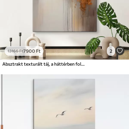
7900
Ft
2
13166
Ft
Absztrakt texturált táj, a háttérben folyó és sötét fák, az ég felhős