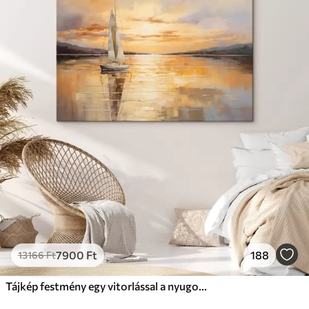
7900
Ft
188
13166
Ft
Tájkép festmény egy vitorlással a nyugodt tengeren, narancssárga és sárga égbolt, távoli hegyek