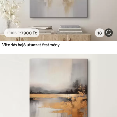
7900
Ft
18
13166
Ft
Vitorlás hajó utánzat festmény