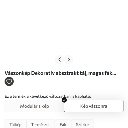
Vászonkép Dekoratív absztrakt táj, magas fák
sárga levelekkel, folyó és köd a háttérben Nr
s47015
Ez a termék a következő változatban is kapható:
Moduláris kép
Kép vászonra
Tájkép
Természet
Fák
Szürke