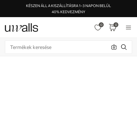
KÉSZEN ÁLL A KISZÁLLÍTÁSRA 1–3 NAPON BELÜL
40% KEDVEZMÉNY
0
0