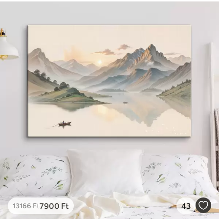
7900
Ft
43
13166
Ft