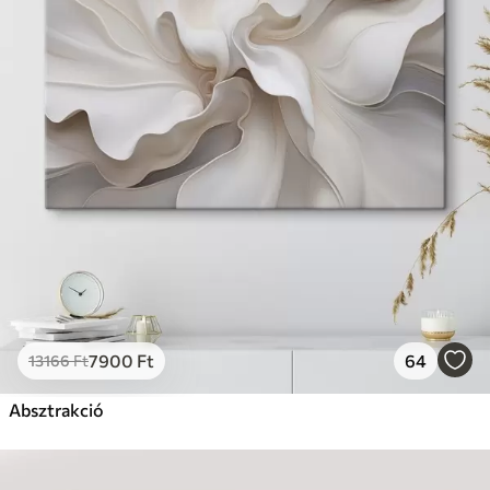
7900
Ft
64
13166
Ft
Absztrakció