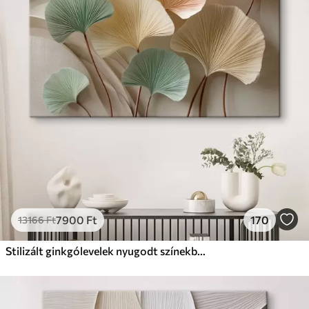
✗
Környezetbarát anyag
Prémium
Tól
9875
Ft
✓
Élénk, gazdag színek
✓
Fakulásálló
✓
Biztonságos, szagtalan tinta
✓
Vászonhatású felület
✗
Környezetbarát anyag
Eco-Prémium
Tól
12405
Ft
7900
Ft
170
13166
Ft
✓
Élénk, gazdag színek
✓
Fakulásálló
Stilizált ginkgólevelek nyugodt színekben
✓
Biztonságos, szagtalan tinta
✓
Vászonhatású felület
✓
Környezetbarát anyag