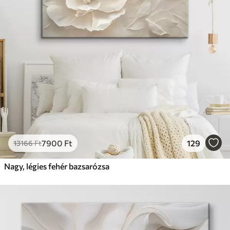
7900
Ft
129
13166
Ft
Nagy, légies fehér bazsarózsa