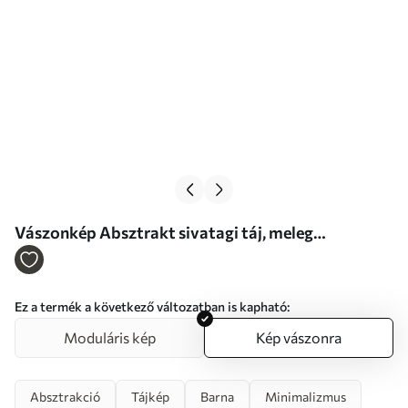
Vászonkép Absztrakt sivatagi táj, meleg
narancssárga és fehér tónusú, hullámzó
homokdűnékkel Nr s47031
Ez a termék a következő változatban is kapható:
Moduláris kép
Kép vászonra
Absztrakció
Tájkép
Barna
Minimalizmus