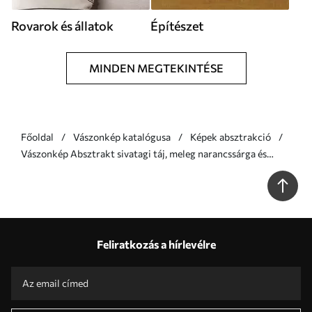
Rovarok és állatok
Építészet
MINDEN MEGTEKINTÉSE
Főoldal
Vászonkép katalógusa
Képek absztrakció
Vászonkép Absztrakt sivatagi táj, meleg narancssárga és
fehér tónusú, hullámzó homokdűnékkel Nr s47031
Feliratkozás a hírlevélre