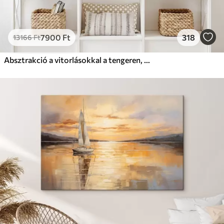
7900
Ft
318
13166
Ft
Absztrakció a vitorlásokkal a tengeren, akril stílusban, naplemente