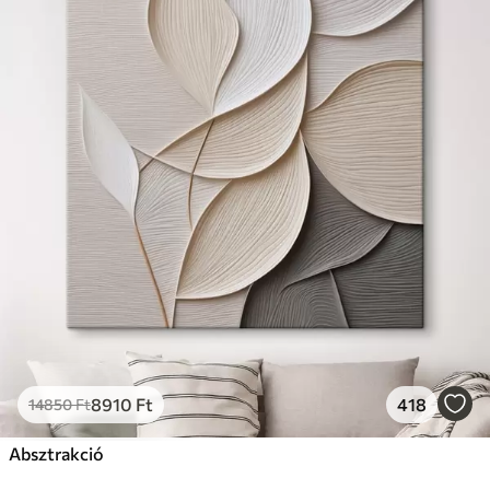
8910
Ft
418
14850
Ft
Absztrakció