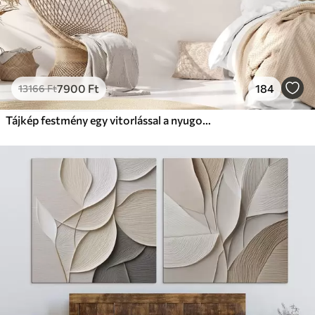
7900
Ft
184
13166
Ft
Tájkép festmény egy vitorlással a nyugodt tengeren, narancssárga és sárga égbolt, távoli hegyek