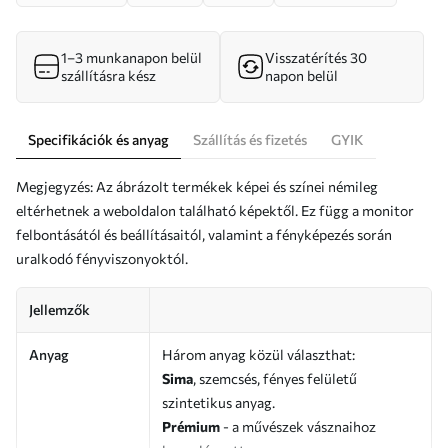
1–3 munkanapon belül
Visszatérítés 30
szállításra kész
napon belül
Specifikációk és anyag
Szállítás és fizetés
GYIK
Megjegyzés: Az ábrázolt termékek képei és színei némileg
eltérhetnek a weboldalon található képektől. Ez függ a monitor
felbontásától és beállításaitól, valamint a fényképezés során
uralkodó fényviszonyoktól.
Jellemzők
Anyag
Három anyag közül választhat:
Sima
, szemcsés, fényes felületű
szintetikus anyag.
Prémium
- a művészek vásznaihoz