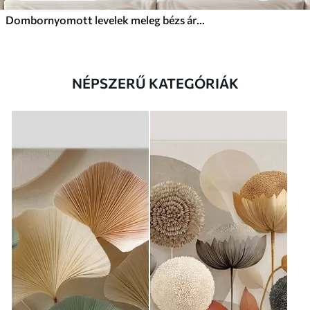
Dombornyomott levelek meleg bézs árnyalatokban
NÉPSZERŰ KATEGÓRIÁK