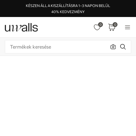
KÉSZEN ÁLL A KISZÁLLÍTÁSRA 1–3 NAPON BELÜL
40% KEDVEZMÉNY
0
0