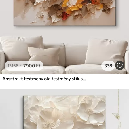
7900
Ft
338
13166
Ft
Absztrakt festmény olajfestmény stílusban