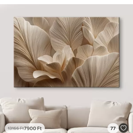
7900
Ft
77
13166
Ft