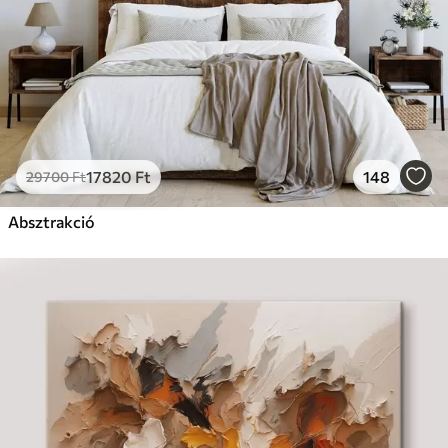
17820
Ft
148
29700
Ft
Absztrakció