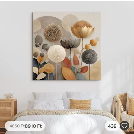
8910
Ft
439
14850
Ft