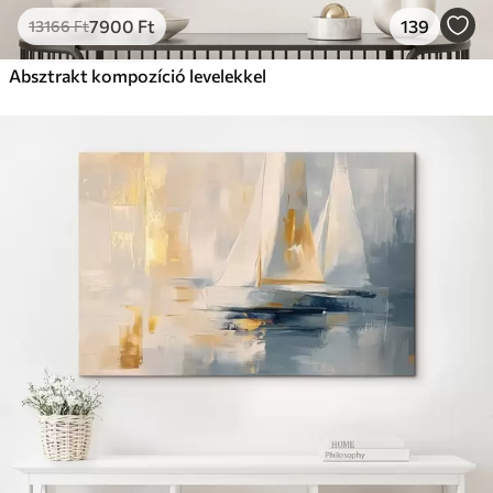
7900
Ft
139
13166
Ft
Absztrakt kompozíció levelekkel