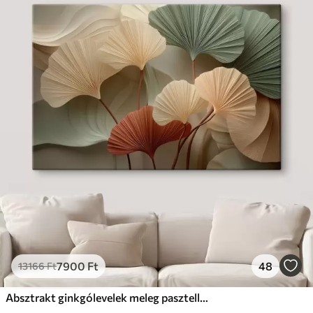
7900
Ft
48
13166
Ft
Absztrakt ginkgólevelek meleg pasztell színekben