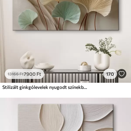
Prémium
Tól
9875
Ft
✓
Élénk, gazdag színek
✓
Fakulásálló
✓
Biztonságos, szagtalan tinta
✓
Vászonhatású felület
✗
Környezetbarát anyag
Eco-Prémium
Tól
12405
Ft
7900
Ft
170
13166
Ft
✓
Élénk, gazdag színek
✓
Fakulásálló
Stilizált ginkgólevelek nyugodt színekben
✓
Biztonságos, szagtalan tinta
✓
Vászonhatású felület
✓
Környezetbarát anyag