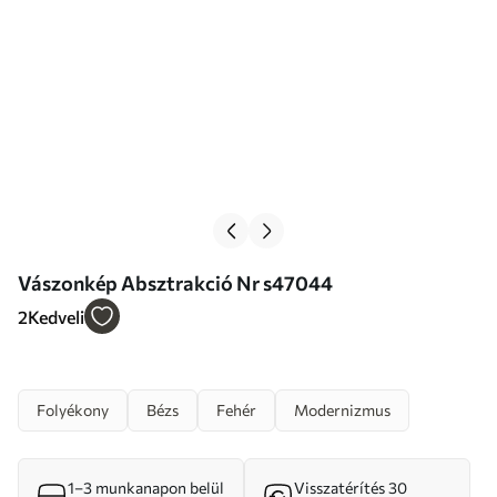
Vászonkép Absztrakció Nr s47044
2
Kedveli
Folyékony
Bézs
Fehér
Modernizmus
1–3 munkanapon belül
Visszatérítés 30