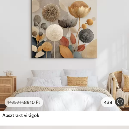
8910
Ft
439
14850
Ft
Absztrakt virágok