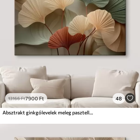
7900
Ft
48
13166
Ft
Absztrakt ginkgólevelek meleg pasztell színekben