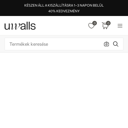
KÉSZEN ÁLL A KISZÁLLÍTÁSRA 1–3 NAPON BELÜL
40% KEDVEZMÉNY
0
0