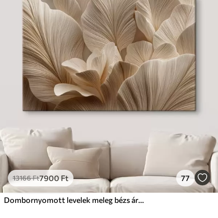
7900
Ft
77
13166
Ft
Dombornyomott levelek meleg bézs árnyalatokban