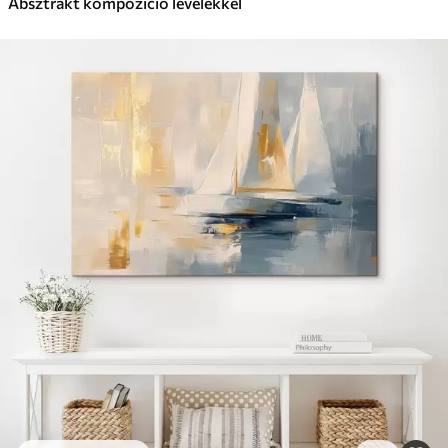
Absztrakt kompozíció levelekkel