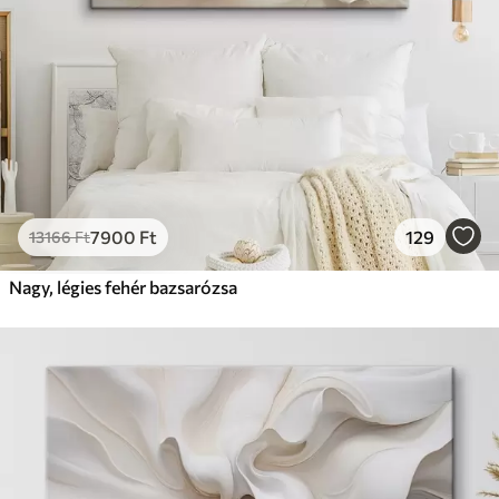
7900
Ft
129
13166
Ft
Nagy, légies fehér bazsarózsa