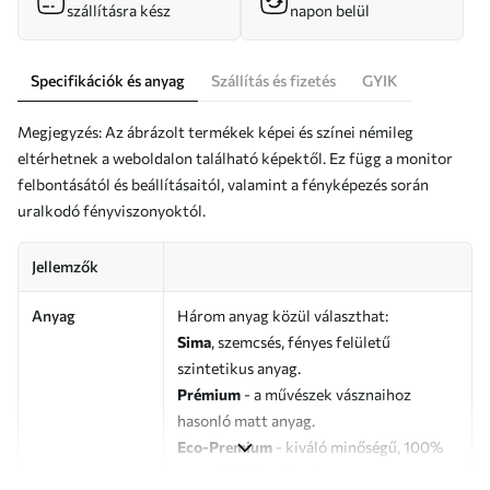
szállításra kész
napon belül
Specifikációk és anyag
Szállítás és fizetés
GYIK
Megjegyzés: Az ábrázolt termékek képei és színei némileg
eltérhetnek a weboldalon található képektől. Ez függ a monitor
felbontásától és beállításaitól, valamint a fényképezés során
uralkodó fényviszonyoktól.
Jellemzők
Anyag
Három anyag közül választhat:
Sima
, szemcsés, fényes felületű
szintetikus anyag.
Prémium
- a művészek vásznaihoz
hasonló matt anyag.
Eco-Premium
- kiváló minőségű, 100%
pamutból készült vászon.