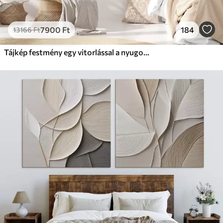
7900
Ft
184
13166
Ft
Tájkép festmény egy vitorlással a nyugodt tengeren, narancssárga és sárga égbolt, távoli hegyek