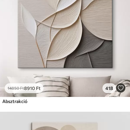
8910
Ft
418
14850
Ft
Absztrakció