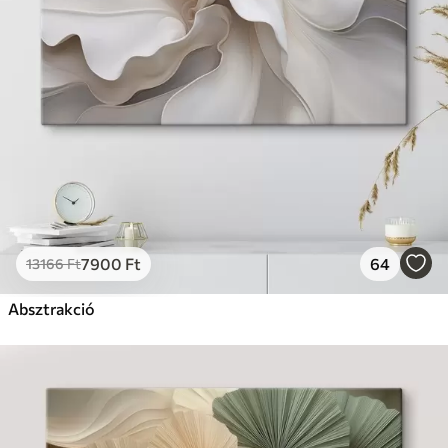
7900
Ft
64
13166
Ft
Absztrakció