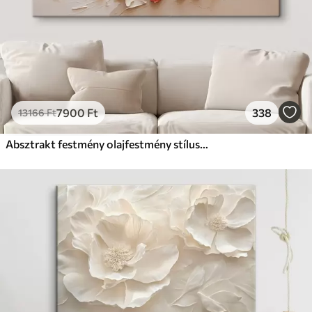
7900
Ft
338
13166
Ft
Absztrakt festmény olajfestmény stílusban