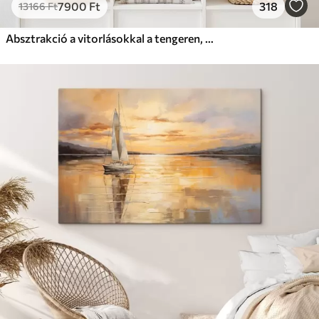
7900
Ft
318
13166
Ft
Absztrakció a vitorlásokkal a tengeren, akril stílusban, naplemente