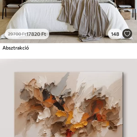
17820
Ft
148
29700
Ft
Absztrakció