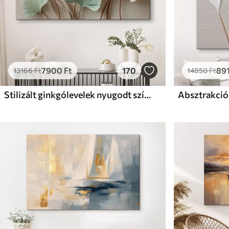
7900
Ft
170
89
13166
Ft
14850
Ft
Stilizált ginkgólevelek nyugodt színekben
Absztrakció