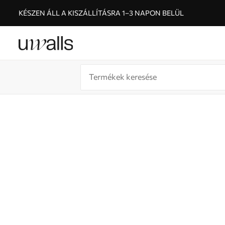
KÉSZEN ÁLL A KISZÁLLÍTÁSRA 1–3 NAPON BELÜL