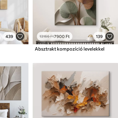
439
7900
Ft
139
13166
Ft
Absztrakt kompozíció levelekkel