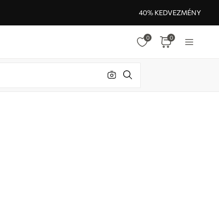
40% KEDVEZMÉNY
0
0