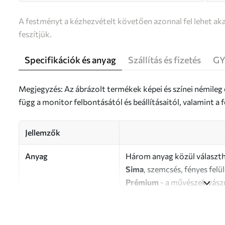
A festményt a kézhezvételt követően azonnal fel lehet aka
feszítjük.
Specifikációk és anyag
Szállítás és fizetés
GY
Megjegyzés: Az ábrázolt termékek képei és színei némileg
függ a monitor felbontásától és beállításaitól, valamint 
Jellemzők
Anyag
Három anyag közül választh
Sima
, szemcsés, fényes felü
Prémium
- a művészek vász
Eco-Premium
- kiváló min
Szerző
UWALLS