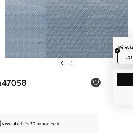
Méret k
20 
 Nr s47058
Visszatérítés 30 napon belül