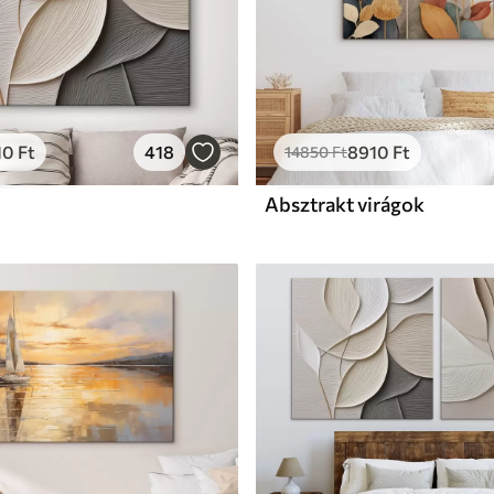
10
Ft
418
8910
Ft
14850
Ft
Absztrakt virágok