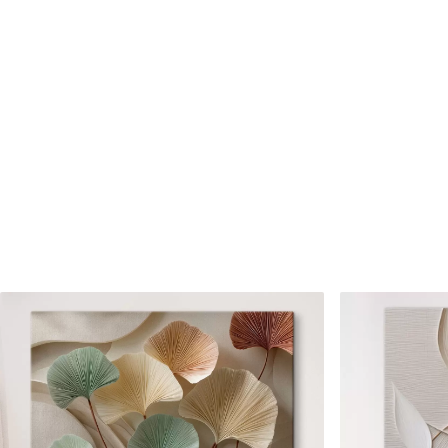
Cikkszám
s47058
Továbbá
Lakkbevonatot adhat hozzá
Elérhető anyagok
Standard
Prémium
Tól
7900
Ft
Tól
9875
Ft
✓
✓
Élénk, gazdag színek
Élénk, gazdag színek
✓
✓
Fakulásálló
Fakulásálló
✓
✓
Biztonságos, szagtalan tinta
Biztonságos, szagtala
✗
✓
Vászonhatású felület
Vászonhatású felület
✗
✗
Környezetbarát anyag
Környezetbarát anya