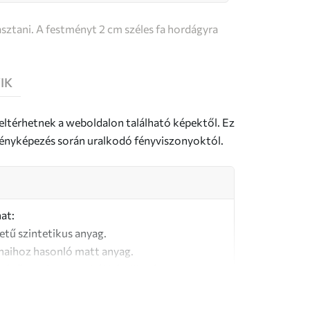
sztani. A festményt 2 cm széles fa hordágyra
IK
 eltérhetnek a weboldalon található képektől. Ez
a fényképezés során uralkodó fényviszonyoktól.
at:
letű szintetikus anyag.
naihoz hasonló matt anyag.
őségű, 100% pamutból készült vászon.