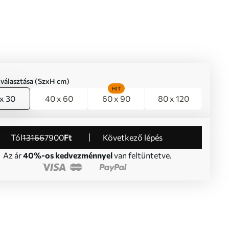
iválasztása (SzxH cm)
HIT
x 30
40 x 60
60 x 90
80 x 120
Tól
13166
7900
Ft
Következő lépés
Az ár
40%-os kedvezménnyel
van feltüntetve.