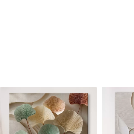
Cikkszám
s47065
Továbbá
Lakkbevonatot adhat hozzá
Elérhető anyagok
Standard
Prémium
Tól
7900
Ft
Tól
9875
Ft
✓
✓
Élénk, gazdag színek
Élénk, gazdag színek
✓
✓
Fakulásálló
Fakulásálló
✓
✓
Biztonságos, szagtalan tinta
Biztonságos, szagtala
✗
✓
Vászonhatású felület
Vászonhatású felület
✗
✗
Környezetbarát anyag
Környezetbarát anya