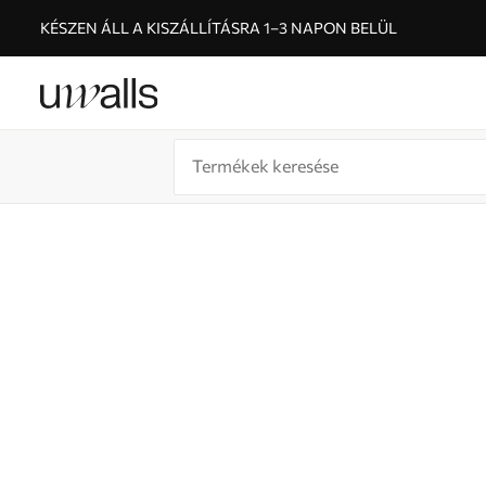
KÉSZEN ÁLL A KISZÁLLÍTÁSRA 1–3 NAPON BELÜL