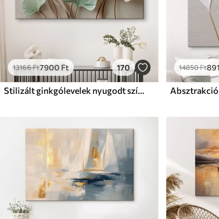
7900
Ft
170
89
13166
Ft
14850
Ft
Stilizált ginkgólevelek nyugodt színekben
Absztrakció