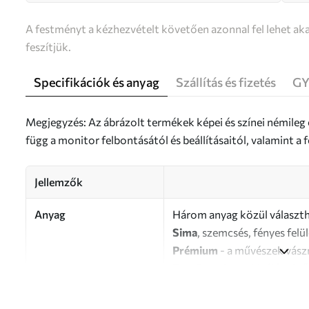
A festményt a kézhezvételt követően azonnal fel lehet aka
feszítjük.
Specifikációk és anyag
Szállítás és fizetés
GY
Megjegyzés: Az ábrázolt termékek képei és színei némileg
függ a monitor felbontásától és beállításaitól, valamint 
Jellemzők
Anyag
Három anyag közül választh
Sima
, szemcsés, fényes felü
Prémium
- a művészek vász
Eco-Premium
- kiváló min
Szerző
UWALLS