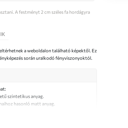
sztani. A festményt 2 cm széles fa hordágyra
IK
 eltérhetnek a weboldalon található képektől. Ez
a fényképezés során uralkodó fényviszonyoktól.
at:
letű szintetikus anyag.
naihoz hasonló matt anyag.
őségű, 100% pamutból készült vászon.