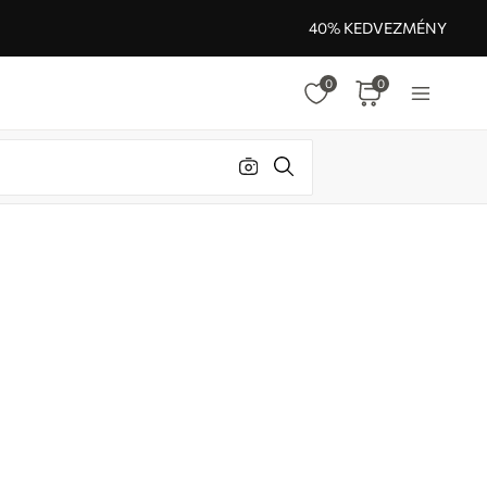
40% KEDVEZMÉNY
0
0