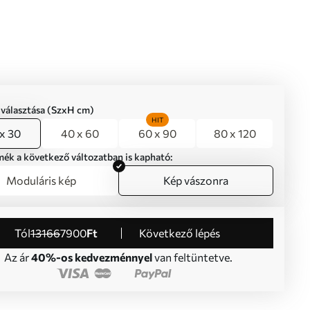
iválasztása (SzxH cm)
HIT
x 30
40 x 60
60 x 90
80 x 120
mék a következő változatban is kapható:
Moduláris kép
Kép vászonra
Tól
13166
7900
Ft
Következő lépés
Az ár
40%-os kedvezménnyel
van feltüntetve.