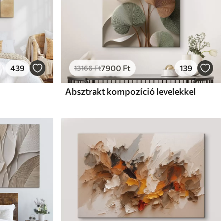
439
7900
Ft
139
13166
Ft
Absztrakt kompozíció levelekkel