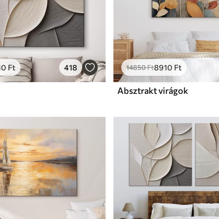
10
Ft
418
8910
Ft
14850
Ft
Absztrakt virágok