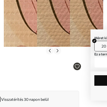
Méret k
20 
Ez a ter
Visszatérítés 30 napon belül