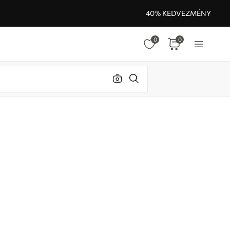
40% KEDVEZMÉNY
0
0