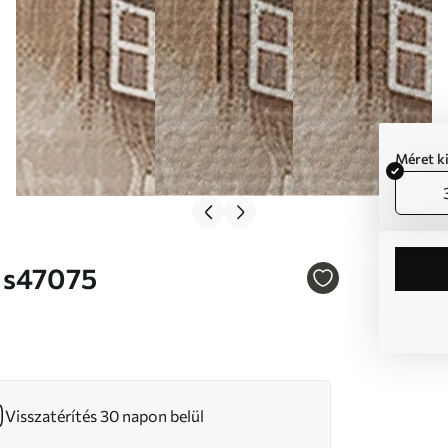
Méret k
 Nr s47075
Visszatérítés 30 napon belül