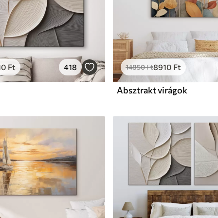
10
Ft
418
8910
Ft
14850
Ft
Absztrakt virágok