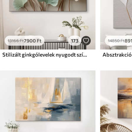
7900
Ft
173
89
13166
Ft
14850
Ft
Stilizált ginkgólevelek nyugodt színekben
Absztrakció