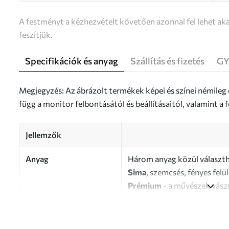
A festményt a kézhezvételt követően azonnal fel lehet aka
feszítjük.
Specifikációk és anyag
Szállítás és fizetés
GY
Megjegyzés: Az ábrázolt termékek képei és színei némileg
függ a monitor felbontásától és beállításaitól, valamint 
Jellemzők
Anyag
Három anyag közül választh
Sima
, szemcsés, fényes felü
Prémium
- a művészek vász
Eco-Premium
- kiváló min
Szerző
UWALLS