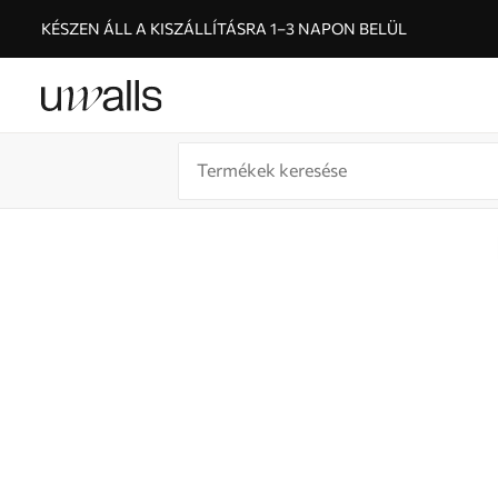
KÉSZEN ÁLL A KISZÁLLÍTÁSRA 1–3 NAPON BELÜL