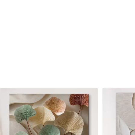
Cikkszám
s47075
Továbbá
Lakkbevonatot adhat hozzá
Elérhető anyagok
Standard
Prémium
Tól
8910
Ft
Tól
11140
Ft
✓
✓
Élénk, gazdag színek
Élénk, gazdag színek
✓
✓
Fakulásálló
Fakulásálló
✓
✓
Biztonságos, szagtalan tinta
Biztonságos, szagtala
✗
✓
Vászonhatású felület
Vászonhatású felület
✗
✗
Környezetbarát anyag
Környezetbarát anya