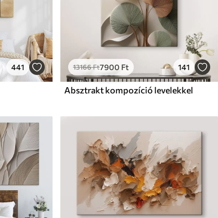
441
7900
Ft
141
13166
Ft
Absztrakt kompozíció levelekkel