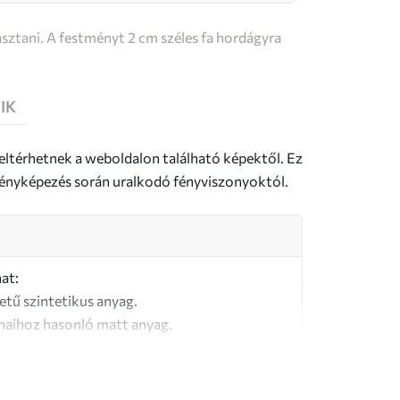
sztani. A festményt 2 cm széles fa hordágyra
IK
 eltérhetnek a weboldalon található képektől. Ez
a fényképezés során uralkodó fényviszonyoktól.
at:
letű szintetikus anyag.
naihoz hasonló matt anyag.
őségű, 100% pamutból készült vászon.