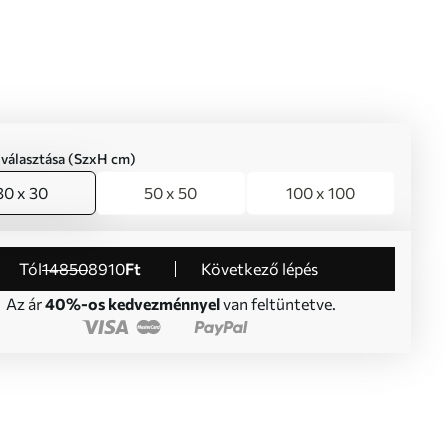
iválasztása (SzxH cm)
30 x 30
50 x 50
100 x 100
Tól
14850
8910
Ft
Következő lépés
Az ár
40%-os kedvezménnyel
van feltüntetve.