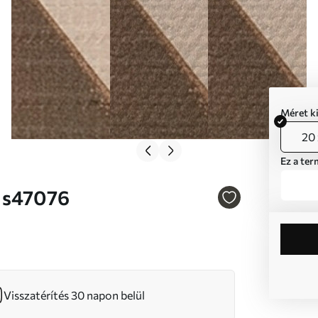
Méret k
20 
Ez a ter
 Nr s47076
Visszatérítés 30 napon belül