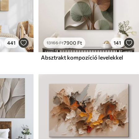
441
7900
Ft
141
13166
Ft
Absztrakt kompozíció levelekkel