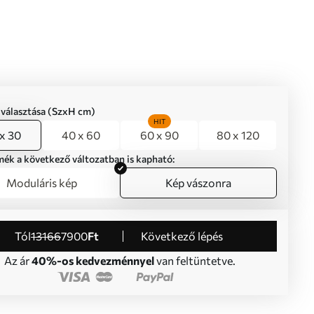
iválasztása (SzxH cm)
HIT
x 30
40 x 60
60 x 90
80 x 120
mék a következő változatban is kapható:
Moduláris kép
Kép vászonra
Tól
13166
7900
Ft
Következő lépés
Az ár
40%-os kedvezménnyel
van feltüntetve.