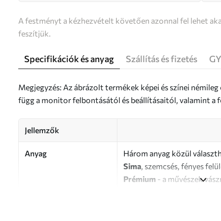
A festményt a kézhezvételt követően azonnal fel lehet aka
feszítjük.
Specifikációk és anyag
Szállítás és fizetés
GY
Megjegyzés: Az ábrázolt termékek képei és színei némileg
függ a monitor felbontásától és beállításaitól, valamint 
Jellemzők
Anyag
Három anyag közül választh
Sima
, szemcsés, fényes felü
Prémium
- a művészek vász
Eco-Premium
- kiváló min
Szerző
UWALLS