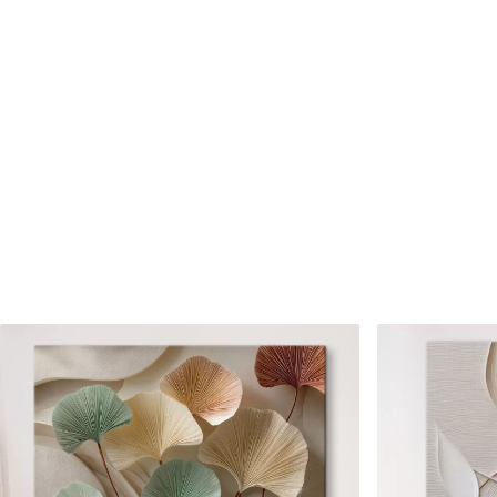
Cikkszám
s47076
Továbbá
Lakkbevonatot adhat hozzá
Elérhető anyagok
Standard
Prémium
Tól
7900
Ft
Tól
9875
Ft
✓
✓
Élénk, gazdag színek
Élénk, gazdag színek
✓
✓
Fakulásálló
Fakulásálló
✓
✓
Biztonságos, szagtalan tinta
Biztonságos, szagtala
✗
✓
Vászonhatású felület
Vászonhatású felület
✗
✗
Környezetbarát anyag
Környezetbarát anya