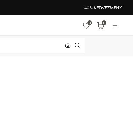
40% KEDVEZMÉNY
0
0