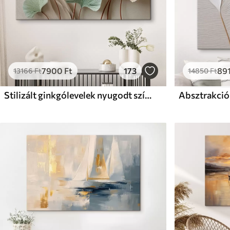
7900
Ft
173
89
13166
Ft
14850
Ft
Stilizált ginkgólevelek nyugodt színekben
Absztrakció