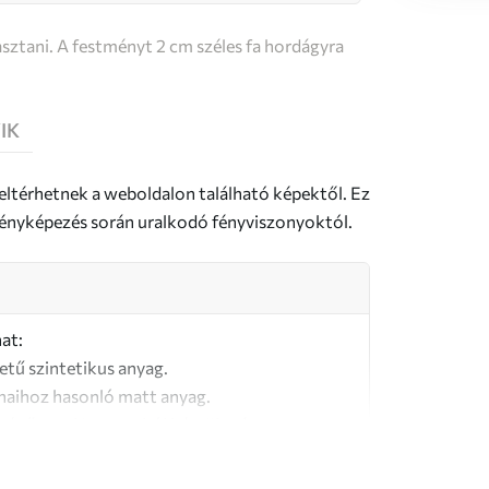
sztani. A festményt 2 cm széles fa hordágyra
IK
 eltérhetnek a weboldalon található képektől. Ez
a fényképezés során uralkodó fényviszonyoktól.
at:
letű szintetikus anyag.
naihoz hasonló matt anyag.
őségű, 100% pamutból készült vászon.