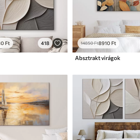
10
Ft
418
8910
Ft
14850
Ft
Absztrakt virágok