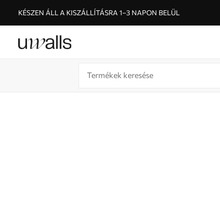
KÉSZEN ÁLL A KISZÁLLÍTÁSRA 1–3 NAPON BELÜL