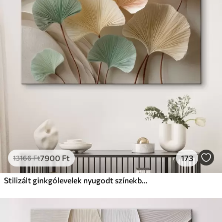
✗
Környezetbarát anyag
Prémium
Tól
9875
Ft
✓
Élénk, gazdag színek
✓
Fakulásálló
✓
Biztonságos, szagtalan tinta
✓
Vászonhatású felület
✗
Környezetbarát anyag
Eco-Prémium
Tól
12405
Ft
7900
Ft
173
13166
Ft
✓
Élénk, gazdag színek
✓
Fakulásálló
Stilizált ginkgólevelek nyugodt színekben
✓
Biztonságos, szagtalan tinta
✓
Vászonhatású felület
✓
Környezetbarát anyag