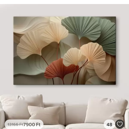
7900
Ft
48
13166
Ft