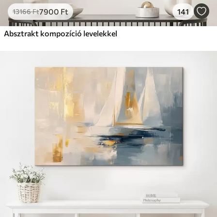
7900
Ft
141
13166
Ft
Absztrakt kompozíció levelekkel