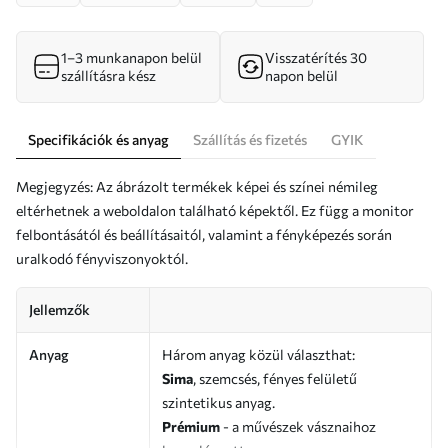
1–3 munkanapon belül
Visszatérítés 30
szállításra kész
napon belül
Specifikációk és anyag
Szállítás és fizetés
GYIK
Megjegyzés: Az ábrázolt termékek képei és színei némileg
eltérhetnek a weboldalon található képektől. Ez függ a monitor
felbontásától és beállításaitól, valamint a fényképezés során
uralkodó fényviszonyoktól.
Jellemzők
Anyag
Három anyag közül választhat:
Sima
, szemcsés, fényes felületű
szintetikus anyag.
Prémium
- a művészek vásznaihoz