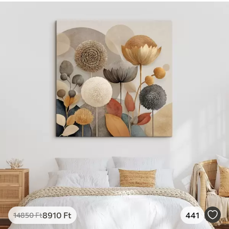
8910
Ft
441
14850
Ft