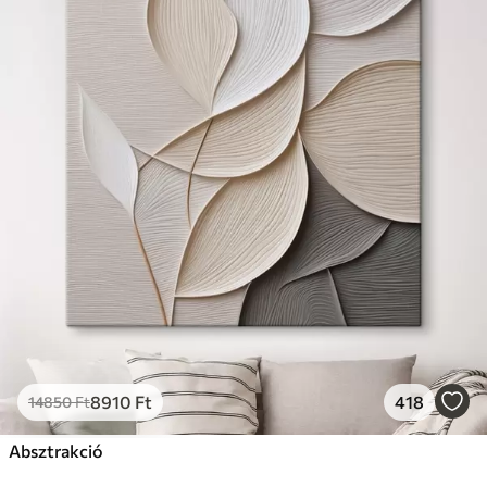
8910
Ft
418
14850
Ft
Absztrakció