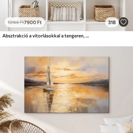
7900
Ft
318
13166
Ft
Absztrakció a vitorlásokkal a tengeren, akril stílusban, naplemente