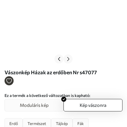
Vászonkép Házak az erdőben Nr s47077
Ez a termék a következő változatban is kapható:
Moduláris kép
Kép vászonra
Erdő
Természet
Tájkép
Fák