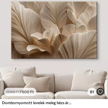
7900
Ft
81
13166
Ft
Dombornyomott levelek meleg bézs árnyalatokban