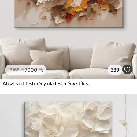
7900
Ft
339
13166
Ft
Absztrakt festmény olajfestmény stílusban