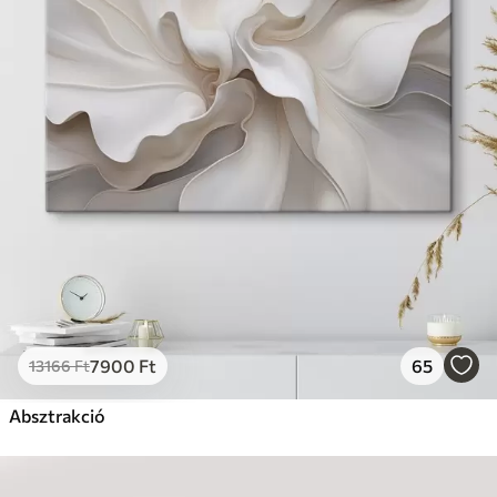
7900
Ft
65
13166
Ft
Absztrakció