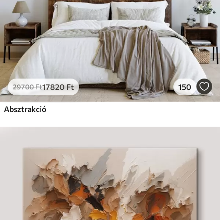
17820
Ft
150
29700
Ft
Absztrakció