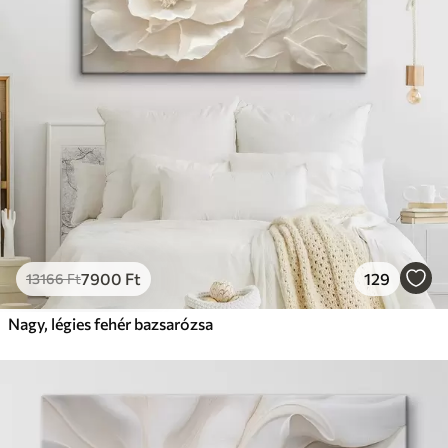
7900
Ft
129
13166
Ft
Nagy, légies fehér bazsarózsa