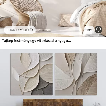
7900
Ft
185
13166
Ft
Tájkép festmény egy vitorlással a nyugodt tengeren, narancssárga és sárga égbolt, távoli hegyek