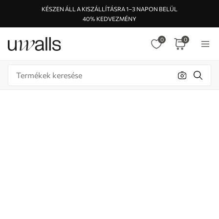
KÉSZEN ÁLL A KISZÁLLÍTÁSRA 1–3 NAPON BELÜL
40% KEDVEZMÉNY
0
0