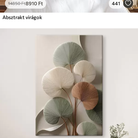
8910
Ft
441
14850
Ft
Absztrakt virágok