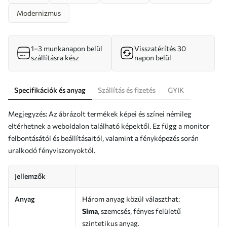
Modernizmus
1–3 munkanapon belül
Visszatérítés 30
szállításra kész
napon belül
Specifikációk és anyag
Szállítás és fizetés
GYIK
Megjegyzés: Az ábrázolt termékek képei és színei némileg
eltérhetnek a weboldalon található képektől. Ez függ a monitor
felbontásától és beállításaitól, valamint a fényképezés során
uralkodó fényviszonyoktól.
Jellemzők
Anyag
Három anyag közül választhat:
Sima
, szemcsés, fényes felületű
szintetikus anyag.