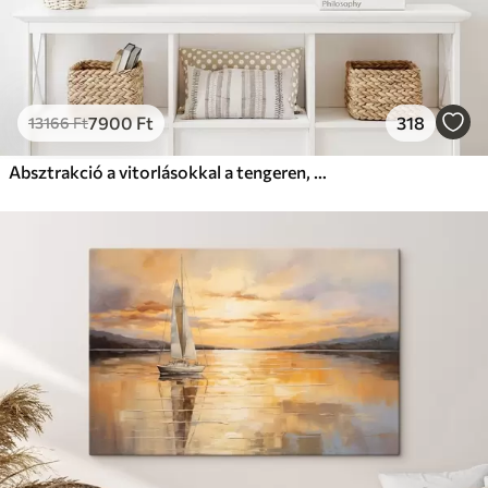
7900
Ft
318
13166
Ft
Absztrakció a vitorlásokkal a tengeren, akril stílusban, naplemente