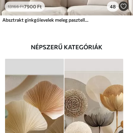
7900
Ft
48
13166
Ft
Absztrakt ginkgólevelek meleg pasztell színekben
NÉPSZERŰ KATEGÓRIÁK