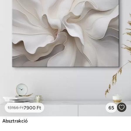
7900
Ft
65
13166
Ft
Absztrakció