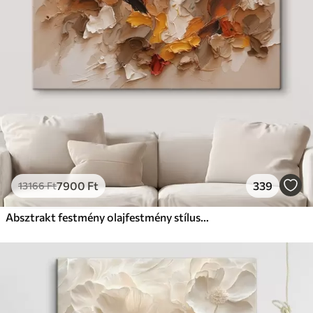
7900
Ft
339
13166
Ft
Absztrakt festmény olajfestmény stílusban