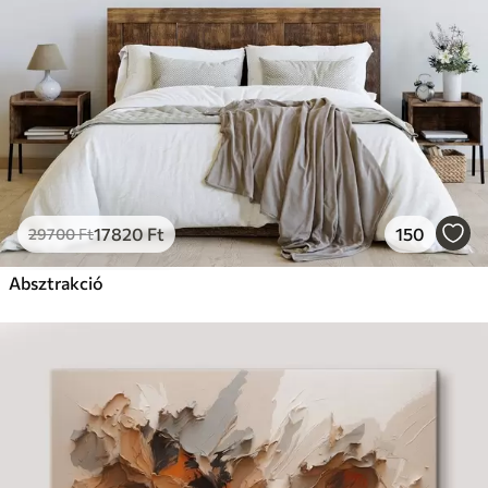
17820
Ft
150
29700
Ft
Absztrakció