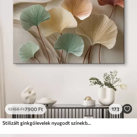
✓
Biztonságos, szagtalan tinta
✗
Vászonhatású felület
✗
Környezetbarát anyag
Prémium
Tól
9875
Ft
✓
Élénk, gazdag színek
✓
Fakulásálló
✓
Biztonságos, szagtalan tinta
✓
Vászonhatású felület
✗
Környezetbarát anyag
Eco-Prémium
Tól
12405
Ft
7900
Ft
173
13166
Ft
✓
Élénk, gazdag színek
✓
Fakulásálló
Stilizált ginkgólevelek nyugodt színekben
✓
Biztonságos, szagtalan tinta