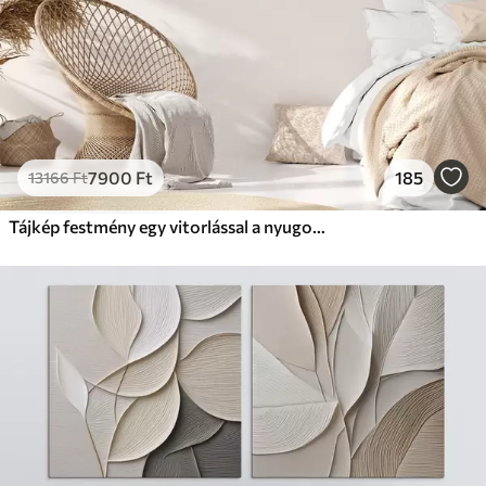
7900
Ft
185
13166
Ft
Tájkép festmény egy vitorlással a nyugodt tengeren, narancssárga és sárga égbolt, távoli hegyek