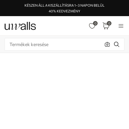
KÉSZEN ÁLL A KISZÁLLÍTÁSRA 1–3 NAPON BELÜL
40% KEDVEZMÉNY
0
0