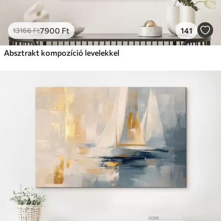
7900
Ft
141
13166
Ft
Absztrakt kompozíció levelekkel