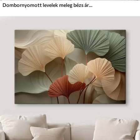
Dombornyomott levelek meleg bézs árnyalatokban