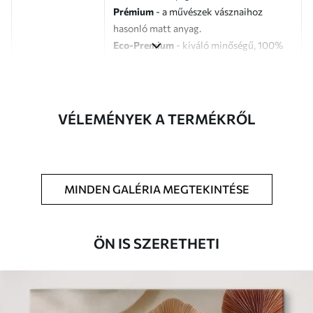
Prémium
- a művészek vásznaihoz
hasonló matt anyag.
Eco-Premium
- kiváló minőségű, 100%
pamutból készült vászon.
Szerző
UWALLS
VÉLEMÉNYEK A TERMÉKRŐL
Cikkszám
s47085
Továbbá
Lakkbevonatot adhat hozzá.
MINDEN GALÉRIA MEGTEKINTÉSE
Elérhető anyagok
Standard
ÖN IS SZERETHETI
Tól
7900
Ft
✓
Élénk, gazdag színek
✓
Fakulásálló