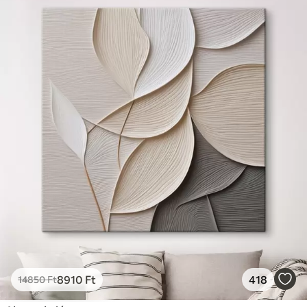
✓
Vászonhatású felület
✓
Környezetbarát anyag
8910
Ft
418
14850
Ft