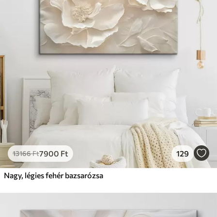
7900
Ft
129
13166
Ft
Nagy, légies fehér bazsarózsa