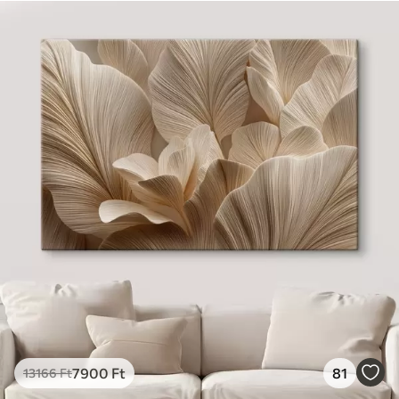
7900
Ft
81
13166
Ft