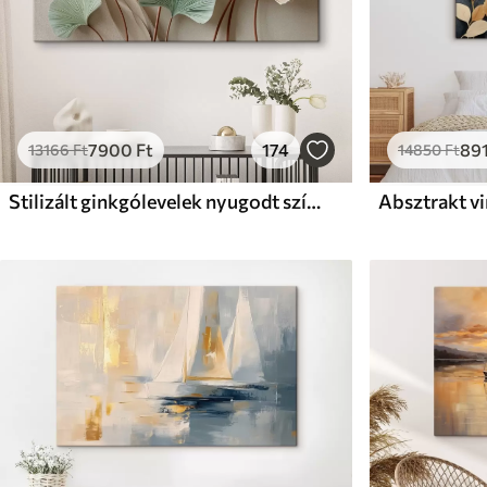
7900
Ft
174
89
13166
Ft
14850
Ft
Stilizált ginkgólevelek nyugodt színekben
Absztrakt v