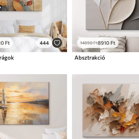
10
Ft
444
8910
Ft
14850
Ft
irágok
Absztrakció