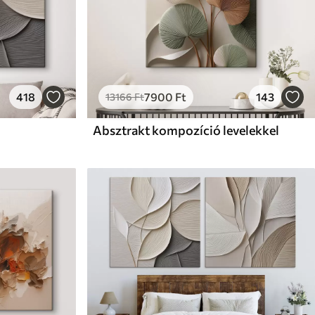
418
7900
Ft
143
13166
Ft
Absztrakt kompozíció levelekkel