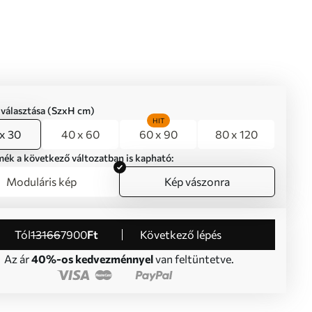
iválasztása (SzxH cm)
HIT
x 30
40 x 60
60 x 90
80 x 120
mék a következő változatban is kapható:
Moduláris kép
Kép vászonra
Tól
13166
7900
Ft
Következő lépés
Az ár
40%-os kedvezménnyel
van feltüntetve.