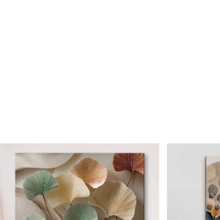
Cikkszám
s47109
Továbbá
Lakkbevonatot adhat hozzá
Elérhető anyagok
Standard
Prémium
Tól
7900
Ft
Tól
9875
Ft
✓
✓
Élénk, gazdag színek
Élénk, gazdag színek
✓
✓
Fakulásálló
Fakulásálló
✓
✓
Biztonságos, szagtalan tinta
Biztonságos, szagtala
✗
✓
Vászonhatású felület
Vászonhatású felület
✗
✗
Környezetbarát anyag
Környezetbarát anya