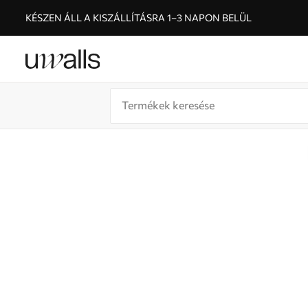
KÉSZEN ÁLL A KISZÁLLÍTÁSRA 1–3 NAPON BELÜL