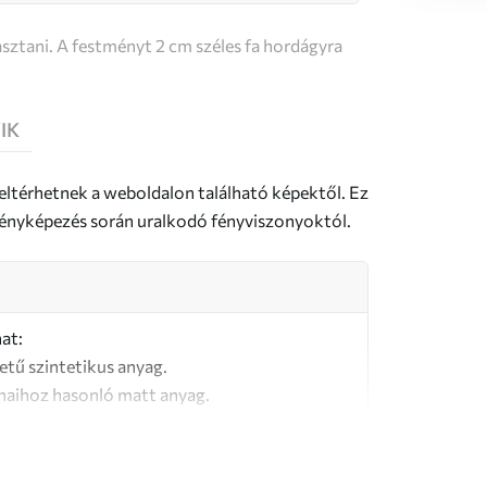
sztani. A festményt 2 cm széles fa hordágyra
IK
 eltérhetnek a weboldalon található képektől. Ez
a fényképezés során uralkodó fényviszonyoktól.
at:
letű szintetikus anyag.
naihoz hasonló matt anyag.
őségű, 100% pamutból készült vászon.