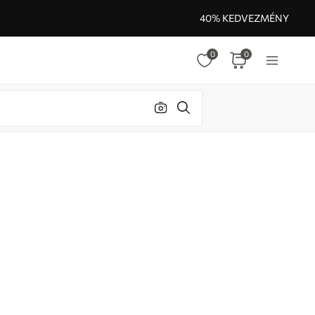
40% KEDVEZMÉNY
0
0