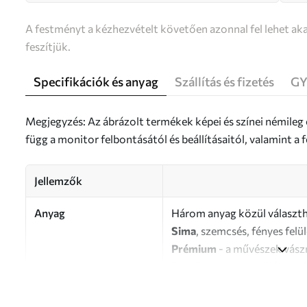
A festményt a kézhezvételt követően azonnal fel lehet aka
feszítjük.
Specifikációk és anyag
Szállítás és fizetés
GY
Megjegyzés: Az ábrázolt termékek képei és színei némileg
függ a monitor felbontásától és beállításaitól, valamint 
Jellemzők
Anyag
Három anyag közül választh
Sima
, szemcsés, fényes felü
Prémium
- a művészek vász
Eco-Premium
- kiváló min
Szerző
UWALLS