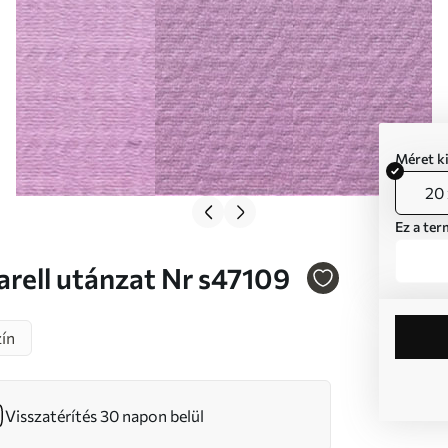
Méret k
20 
Ez a ter
, akvarell utánzat Nr s47109
ín
Visszatérítés 30 napon belül