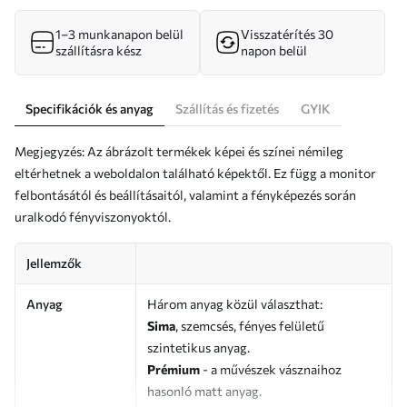
1–3 munkanapon belül
Visszatérítés 30
szállításra kész
napon belül
Specifikációk és anyag
Szállítás és fizetés
GYIK
Megjegyzés: Az ábrázolt termékek képei és színei némileg
eltérhetnek a weboldalon található képektől. Ez függ a monitor
felbontásától és beállításaitól, valamint a fényképezés során
uralkodó fényviszonyoktól.
Jellemzők
Anyag
Három anyag közül választhat:
Sima
, szemcsés, fényes felületű
szintetikus anyag.
Prémium
- a művészek vásznaihoz
hasonló matt anyag.