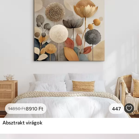
8910
Ft
447
14850
Ft
Absztrakt virágok