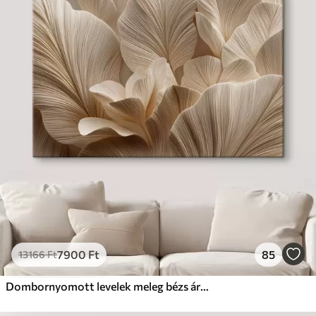
7900
Ft
85
13166
Ft
Dombornyomott levelek meleg bézs árnyalatokban