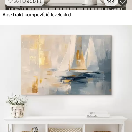
7900
Ft
144
13166
Ft
Absztrakt kompozíció levelekkel