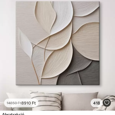
8910
Ft
418
14850
Ft
Absztrakció