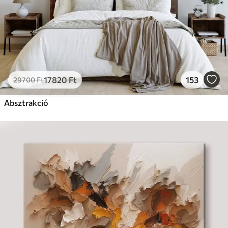
17820
Ft
153
29700
Ft
Absztrakció