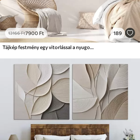
7900
Ft
189
13166
Ft
Tájkép festmény egy vitorlással a nyugodt tengeren, narancssárga és sárga égbolt, távoli hegyek