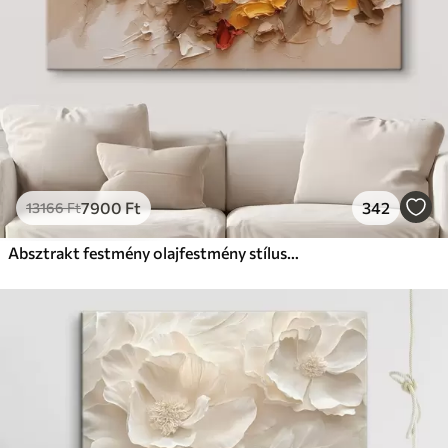
7900
Ft
342
13166
Ft
Absztrakt festmény olajfestmény stílusban