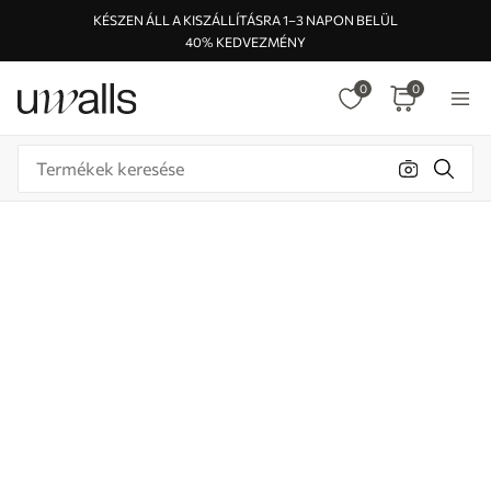
KÉSZEN ÁLL A KISZÁLLÍTÁSRA 1–3 NAPON BELÜL
40% KEDVEZMÉNY
0
0