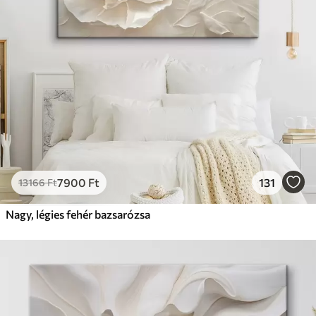
7900
Ft
131
13166
Ft
Nagy, légies fehér bazsarózsa