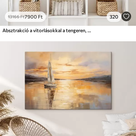
7900
Ft
320
13166
Ft
Absztrakció a vitorlásokkal a tengeren, akril stílusban, naplemente