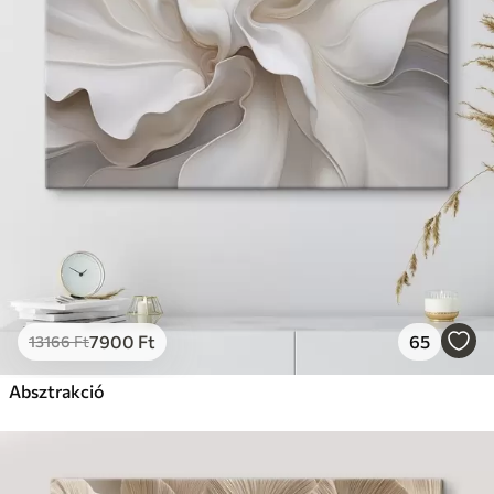
7900
Ft
65
13166
Ft
Absztrakció