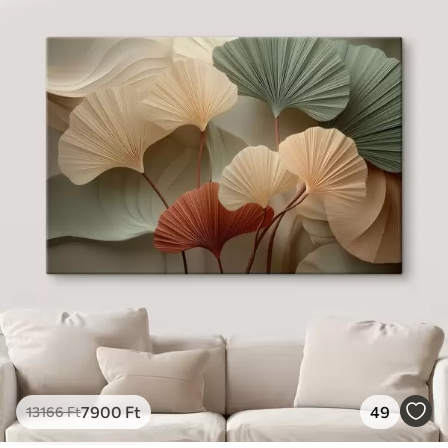
7900
Ft
49
13166
Ft