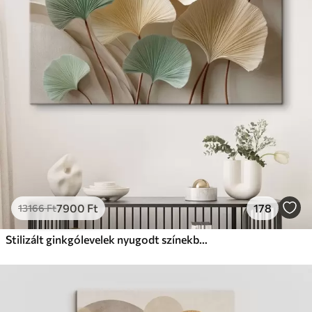
Prémium
Tól
9875
Ft
✓
Élénk, gazdag színek
✓
Fakulásálló
✓
Biztonságos, szagtalan tinta
✓
Vászonhatású felület
✗
Környezetbarát anyag
Eco-Prémium
Tól
12405
Ft
7900
Ft
178
13166
Ft
✓
Élénk, gazdag színek
✓
Fakulásálló
Stilizált ginkgólevelek nyugodt színekben
✓
Biztonságos, szagtalan tinta
✓
Vászonhatású felület
✓
Környezetbarát anyag