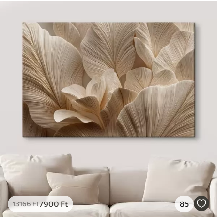
7900
Ft
85
13166
Ft