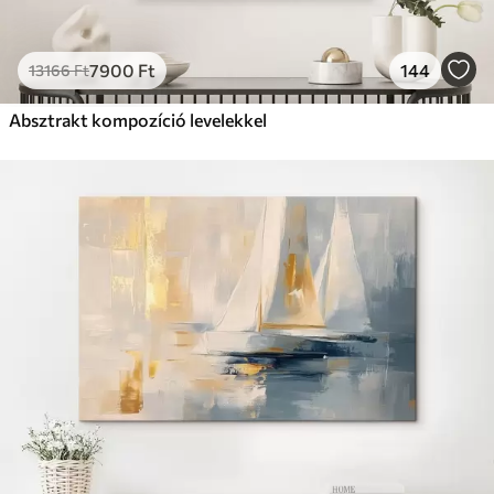
7900
Ft
144
13166
Ft
Absztrakt kompozíció levelekkel