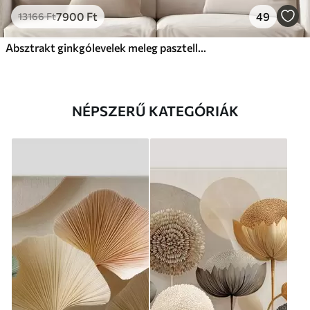
7900
Ft
49
13166
Ft
Absztrakt ginkgólevelek meleg pasztell színekben
NÉPSZERŰ KATEGÓRIÁK