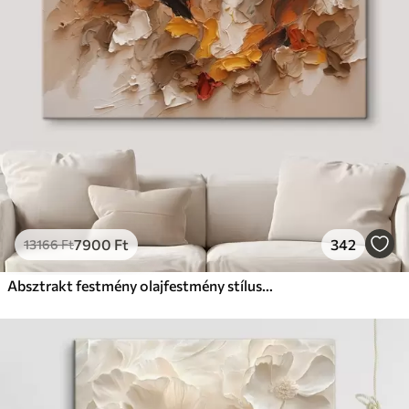
7900
Ft
342
13166
Ft
Absztrakt festmény olajfestmény stílusban