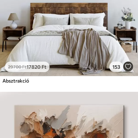
17820
Ft
153
29700
Ft
Absztrakció