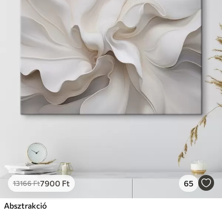
7900
Ft
65
13166
Ft
Absztrakció