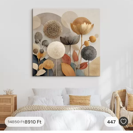
✓
Vászonhatású felület
✓
Környezetbarát anyag
8910
Ft
447
14850
Ft