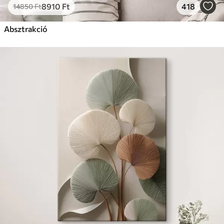
8910
Ft
418
14850
Ft
Absztrakció