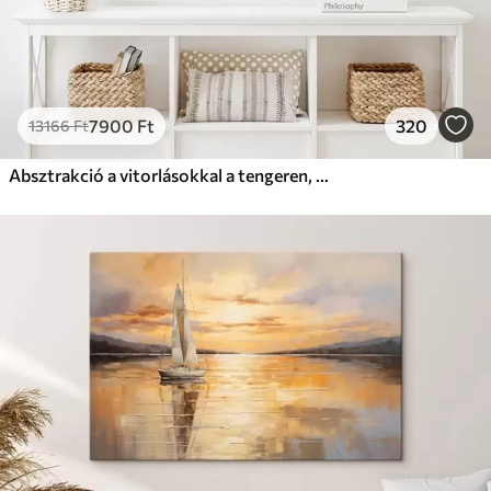
7900
Ft
320
13166
Ft
Absztrakció a vitorlásokkal a tengeren, akril stílusban, naplemente