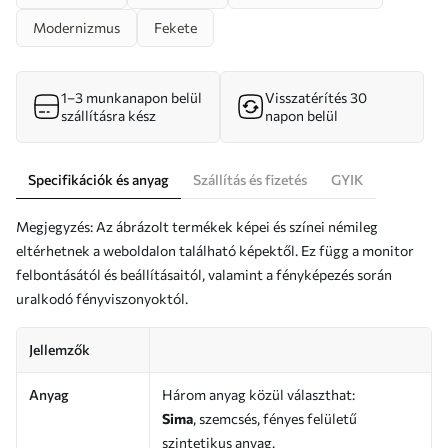
Modernizmus
Fekete
1–3 munkanapon belül
Visszatérítés 30
szállításra kész
napon belül
Specifikációk és anyag
Szállítás és fizetés
GYIK
Megjegyzés: Az ábrázolt termékek képei és színei némileg
eltérhetnek a weboldalon található képektől. Ez függ a monitor
felbontásától és beállításaitól, valamint a fényképezés során
uralkodó fényviszonyoktól.
Jellemzők
Anyag
Három anyag közül választhat:
Sima
, szemcsés, fényes felületű
szintetikus anyag.