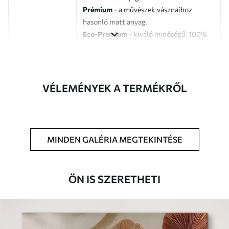
Prémium
- a művészek vásznaihoz
hasonló matt anyag.
Eco-Premium
- kiváló minőségű, 100%
pamutból készült vászon.
Szerző
UWALLS
VÉLEMÉNYEK A TERMÉKRŐL
Cikkszám
s47237
Továbbá
Lakkbevonatot adhat hozzá.
MINDEN GALÉRIA MEGTEKINTÉSE
Elérhető anyagok
Standard
ÖN IS SZERETHETI
Tól
7900
Ft
✓
Élénk, gazdag színek
✓
Fakulásálló