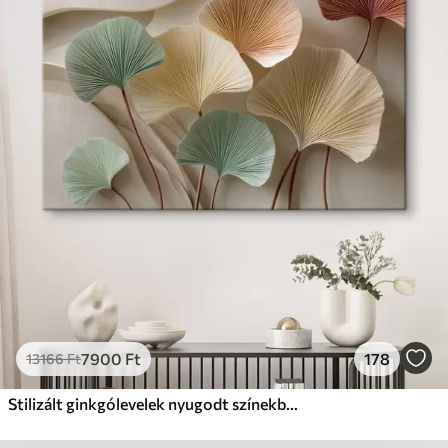
✓
Biztonságos, szagtalan tinta
✗
Vászonhatású felület
✗
Környezetbarát anyag
Prémium
Tól
9875
Ft
✓
Élénk, gazdag színek
✓
Fakulásálló
✓
Biztonságos, szagtalan tinta
✓
Vászonhatású felület
✗
Környezetbarát anyag
Eco-Prémium
Tól
12405
Ft
7900
Ft
178
13166
Ft
✓
Élénk, gazdag színek
✓
Fakulásálló
Stilizált ginkgólevelek nyugodt színekben
✓
Biztonságos, szagtalan tinta