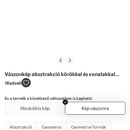
Vászonkép absztrakció körökkel és vonalakkal
meleg színekben Nr s47237
1
Kedveli
Ez a termék a következő változatban is kapható:
Moduláris kép
Kép vászonra
Absztrakció
Geometria
Geometriai formák