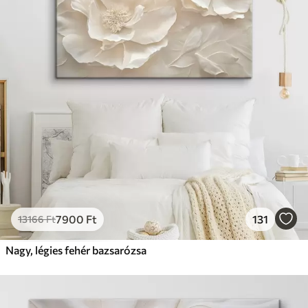
7900
Ft
131
13166
Ft
Nagy, légies fehér bazsarózsa