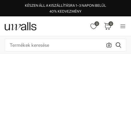
KÉSZEN ÁLL A KISZÁLLÍTÁSRA 1–3 NAPON BELÜL
40% KEDVEZMÉNY
0
0