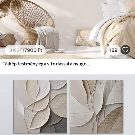
7900
Ft
189
13166
Ft
Tájkép festmény egy vitorlással a nyugodt tengeren, narancssárga és sárga égbolt, távoli hegyek