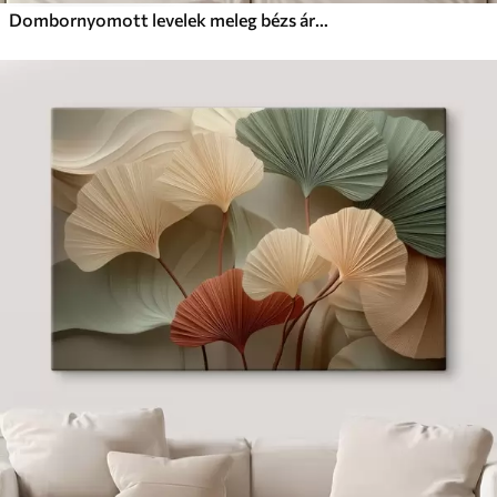
Dombornyomott levelek meleg bézs árnyalatokban