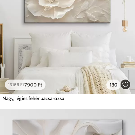
7900
Ft
130
13166
Ft
Nagy, légies fehér bazsarózsa