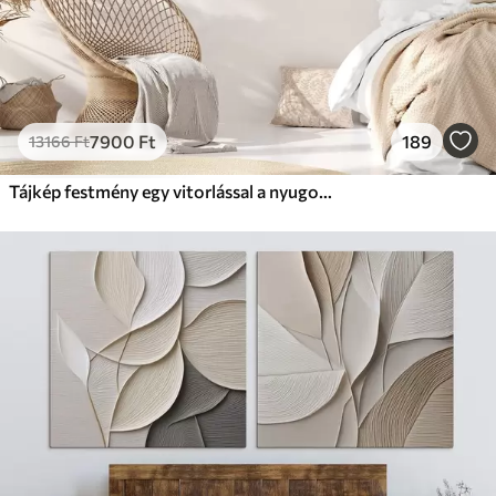
7900
Ft
189
13166
Ft
Tájkép festmény egy vitorlással a nyugodt tengeren, narancssárga és sárga égbolt, távoli hegyek