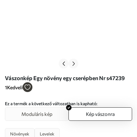
Vászonkép Egy növény egy cserépben Nr s47239
1
Kedveli
Ez a termék a következő változatban is kapható:
Moduláris kép
Kép vászonra
Növények
Levelek