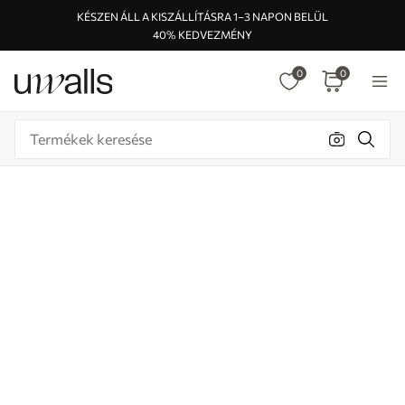
KÉSZEN ÁLL A KISZÁLLÍTÁSRA 1–3 NAPON BELÜL
40% KEDVEZMÉNY
0
0