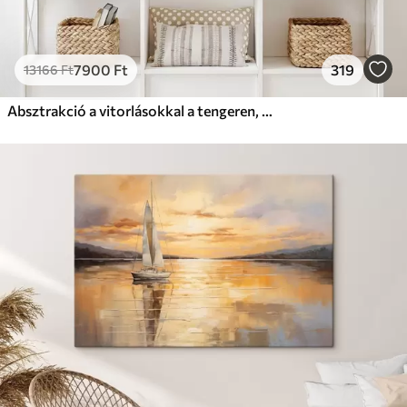
7900
Ft
319
13166
Ft
Absztrakció a vitorlásokkal a tengeren, akril stílusban, naplemente