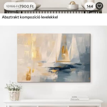
7900
Ft
144
13166
Ft
Absztrakt kompozíció levelekkel