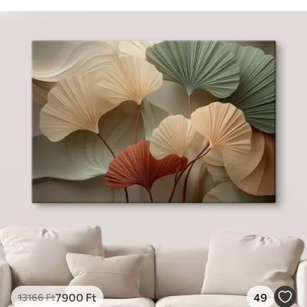
7900
Ft
49
13166
Ft