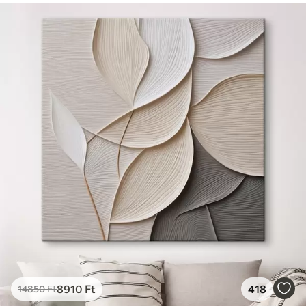
8910
Ft
418
14850
Ft