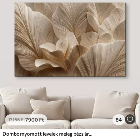
7900
Ft
84
13166
Ft
Dombornyomott levelek meleg bézs árnyalatokban