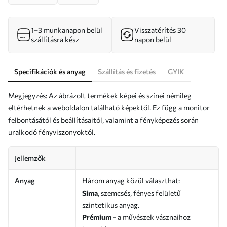
1–3 munkanapon belül
Visszatérítés 30
szállításra kész
napon belül
Specifikációk és anyag
Szállítás és fizetés
GYIK
Megjegyzés: Az ábrázolt termékek képei és színei némileg
eltérhetnek a weboldalon található képektől. Ez függ a monitor
felbontásától és beállításaitól, valamint a fényképezés során
uralkodó fényviszonyoktól.
Jellemzők
Anyag
Három anyag közül választhat:
Sima
, szemcsés, fényes felületű
szintetikus anyag.
Prémium
- a művészek vásznaihoz