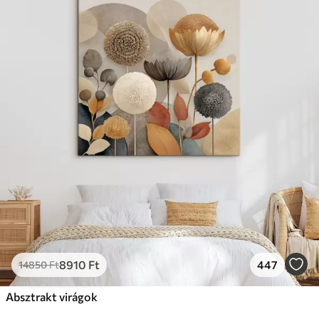
8910
Ft
447
14850
Ft
Absztrakt virágok