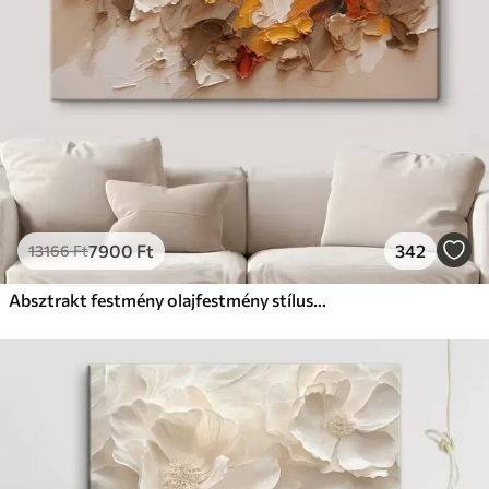
7900
Ft
342
13166
Ft
Absztrakt festmény olajfestmény stílusban