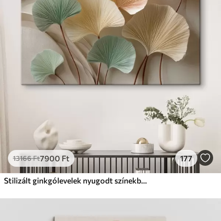
✗
Környezetbarát anyag
Prémium
Tól
9875
Ft
✓
Élénk, gazdag színek
✓
Fakulásálló
✓
Biztonságos, szagtalan tinta
✓
Vászonhatású felület
✗
Környezetbarát anyag
Eco-Prémium
Tól
12405
Ft
7900
Ft
177
13166
Ft
✓
Élénk, gazdag színek
✓
Fakulásálló
Stilizált ginkgólevelek nyugodt színekben
✓
Biztonságos, szagtalan tinta
✓
Vászonhatású felület
✓
Környezetbarát anyag