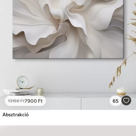
7900
Ft
65
13166
Ft
Absztrakció