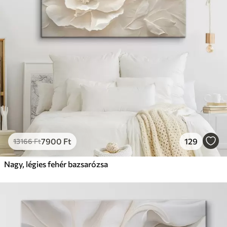
7900
Ft
129
13166
Ft
Nagy, légies fehér bazsarózsa