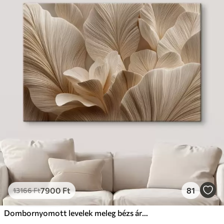
7900
Ft
81
13166
Ft
Dombornyomott levelek meleg bézs árnyalatokban