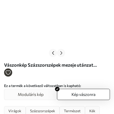
Vászonkép Százszorszépek mezeje utánzat
festmény Nr s47246
Ez a termék a következő változatban is kapható:
Moduláris kép
Kép vászonra
Virágok
Százszorszépek
Természet
Kék