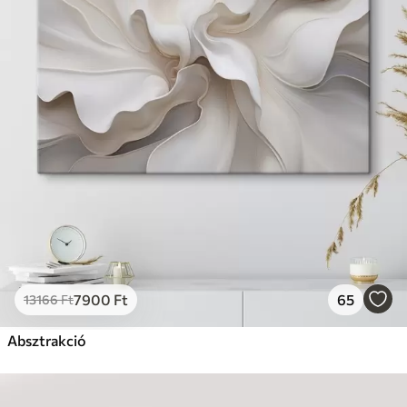
7900
Ft
65
13166
Ft
Absztrakció