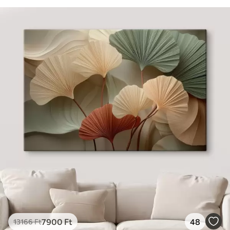
7900
Ft
48
13166
Ft