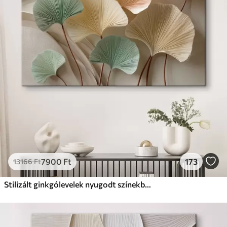
✗
Környezetbarát anyag
Prémium
Tól
9875
Ft
✓
Élénk, gazdag színek
✓
Fakulásálló
✓
Biztonságos, szagtalan tinta
✓
Vászonhatású felület
✗
Környezetbarát anyag
Eco-Prémium
Tól
12405
Ft
7900
Ft
173
13166
Ft
✓
Élénk, gazdag színek
✓
Fakulásálló
Stilizált ginkgólevelek nyugodt színekben
✓
Biztonságos, szagtalan tinta
✓
Vászonhatású felület
✓
Környezetbarát anyag