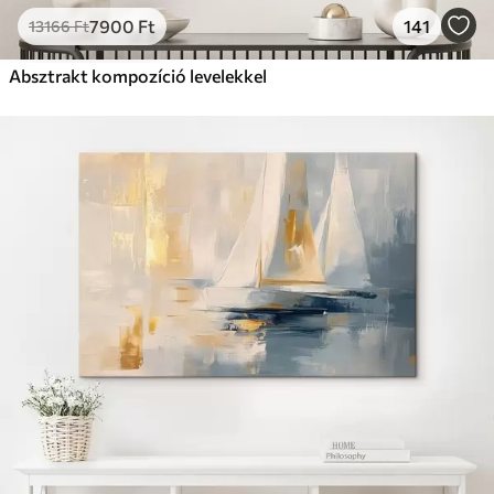
7900
Ft
141
13166
Ft
Absztrakt kompozíció levelekkel