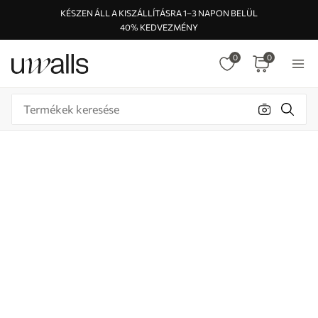
KÉSZEN ÁLL A KISZÁLLÍTÁSRA 1–3 NAPON BELÜL
40% KEDVEZMÉNY
0
0