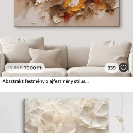
7900
Ft
339
13166
Ft
Absztrakt festmény olajfestmény stílusban