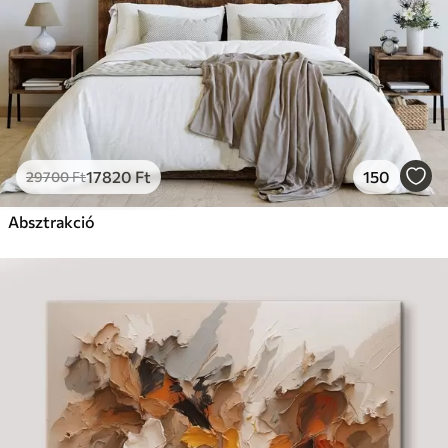
17820
Ft
150
29700
Ft
Absztrakció