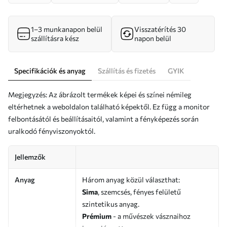
1–3 munkanapon belül
Visszatérítés 30
szállításra kész
napon belül
Specifikációk és anyag
Szállítás és fizetés
GYIK
Megjegyzés: Az ábrázolt termékek képei és színei némileg
eltérhetnek a weboldalon található képektől. Ez függ a monitor
felbontásától és beállításaitól, valamint a fényképezés során
uralkodó fényviszonyoktól.
Jellemzők
Anyag
Három anyag közül választhat:
Sima
, szemcsés, fényes felületű
szintetikus anyag.
Prémium
- a művészek vásznaihoz