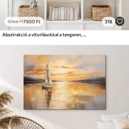
7900
Ft
318
13166
Ft
Absztrakció a vitorlásokkal a tengeren, akril stílusban, naplemente