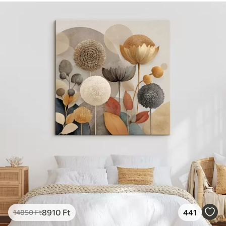
8910
Ft
441
14850
Ft