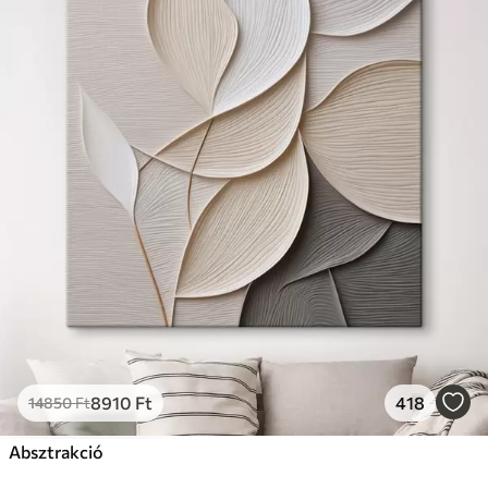
8910
Ft
418
14850
Ft
Absztrakció