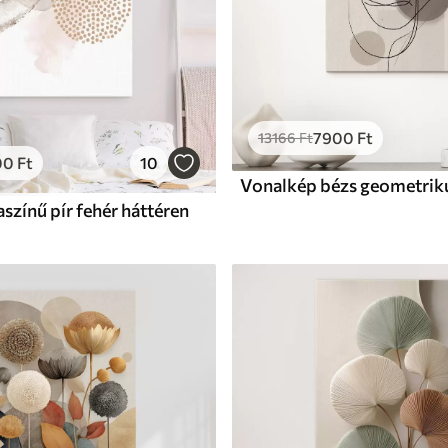
7900
Ft
13166
Ft
00
Ft
10
aszínű pír fehér háttéren