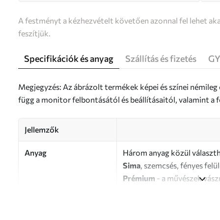
A festményt a kézhezvételt követően azonnal fel lehet aka
feszítjük.
Specifikációk és anyag
Szállítás és fizetés
GY
Megjegyzés: Az ábrázolt termékek képei és színei némileg
függ a monitor felbontásától és beállításaitól, valamint 
Jellemzők
Anyag
Három anyag közül választh
Sima
, szemcsés, fényes felü
Prémium
- a művészek vász
Eco-Premium
- kiváló min
Szerző
UWALLS