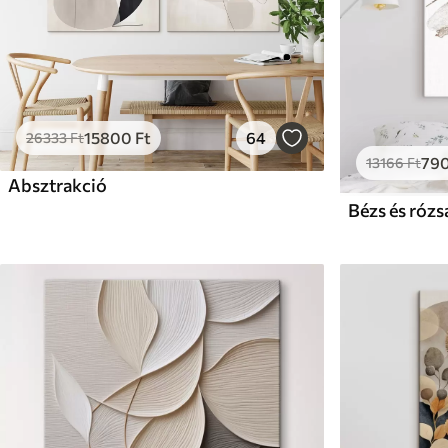
15800
Ft
64
26333
Ft
79
13166
Ft
Absztrakció
Bézs és rózs