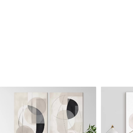
Cikkszám
s47406
Továbbá
Lakkbevonatot adhat hozzá
Elérhető anyagok
Standard
Prémium
Tól
7900
Ft
Tól
9875
Ft
✓
✓
Élénk, gazdag színek
Élénk, gazdag színek
✓
✓
Fakulásálló
Fakulásálló
✓
✓
Biztonságos, szagtalan tinta
Biztonságos, szagtala
✗
✓
Vászonhatású felület
Vászonhatású felület
✗
✗
Környezetbarát anyag
Környezetbarát anya