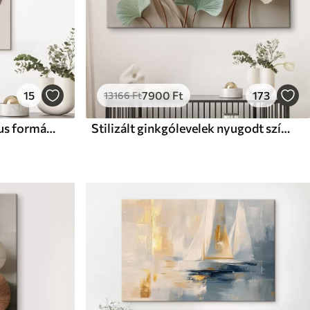
15
7900
Ft
173
13166
Ft
Vonalkép bézs geometrikus formák felett
Stilizált ginkgólevelek nyugodt színekben