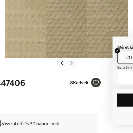
Méret k
20 
Ez a ter
Nr s47406
8
Kedveli
Visszatérítés 30 napon belül