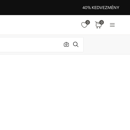
40% KEDVEZMÉNY
0
0