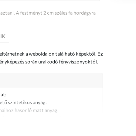
sztani. A festményt 2 cm széles fa hordágyra
IK
 eltérhetnek a weboldalon található képektől. Ez
a fényképezés során uralkodó fényviszonyoktól.
at:
letű szintetikus anyag.
naihoz hasonló matt anyag.
őségű, 100% pamutból készült vászon.