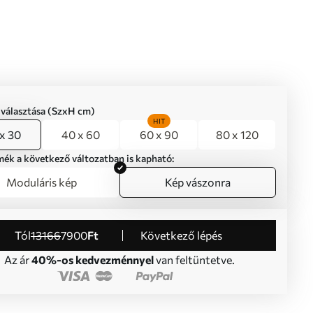
iválasztása (SzxH cm)
HIT
x 30
40 x 60
60 x 90
80 x 120
mék a következő változatban is kapható:
Moduláris kép
Kép vászonra
Tól
13166
7900
Ft
Következő lépés
Az ár
40%-os kedvezménnyel
van feltüntetve.