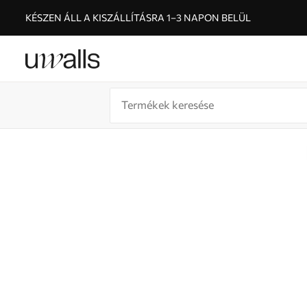
KÉSZEN ÁLL A KISZÁLLÍTÁSRA 1–3 NAPON BELÜL