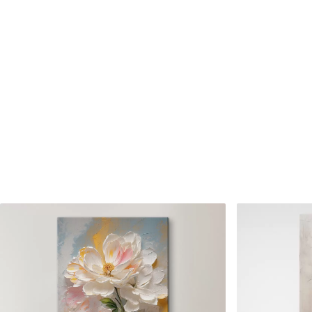
Cikkszám
s47414
Továbbá
Lakkbevonatot adhat hozzá
Elérhető anyagok
Standard
Prémium
Tól
7900
Ft
Tól
9875
Ft
✓
✓
Élénk, gazdag színek
Élénk, gazdag színek
✓
✓
Fakulásálló
Fakulásálló
✓
✓
Biztonságos, szagtalan tinta
Biztonságos, szagtala
✗
✓
Vászonhatású felület
Vászonhatású felület
✗
✗
Környezetbarát anyag
Környezetbarát anya