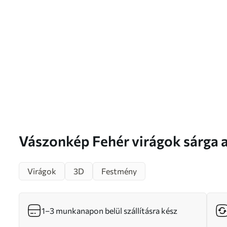
Vászonkép Fehér virágok sárga akcentussal és
finom levelekkel texturált hátté
Virágok
3D
Festmény
művészet Nr s47414
1–3 munkanapon belül szállításra kész