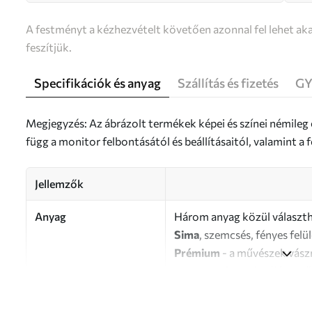
A festményt a kézhezvételt követően azonnal fel lehet aka
feszítjük.
Specifikációk és anyag
Szállítás és fizetés
GY
Megjegyzés: Az ábrázolt termékek képei és színei némileg
függ a monitor felbontásától és beállításaitól, valamint 
Jellemzők
Anyag
Három anyag közül választh
Sima
, szemcsés, fényes felü
Prémium
- a művészek vász
Eco-Premium
- kiváló min
Szerző
UWALLS