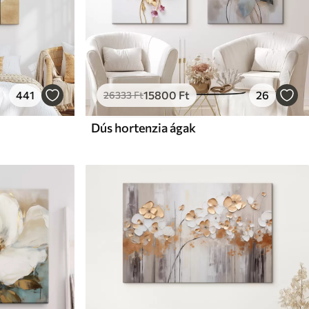
441
15800
Ft
26
26333
Ft
Dús hortenzia ágak