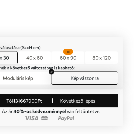
iválasztása (SzxH cm)
HIT
x 30
40 x 60
60 x 90
80 x 120
mék a következő változatban is kapható:
Moduláris kép
Kép vászonra
Tól
13166
7900
Ft
Következő lépés
Az ár
40%-os kedvezménnyel
van feltüntetve.