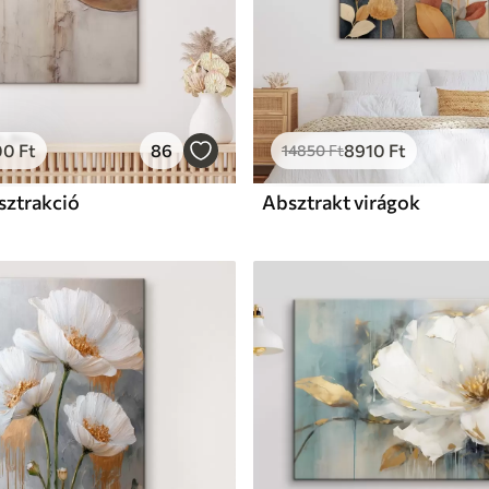
00
Ft
86
8910
Ft
14850
Ft
sztrakció
Absztrakt virágok