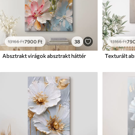
7900
Ft
38
79
13166
Ft
13166
Ft
Absztrakt virágok absztrakt háttér
Texturált ab