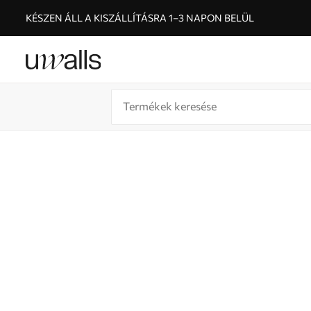
KÉSZEN ÁLL A KISZÁLLÍTÁSRA 1–3 NAPON BELÜL