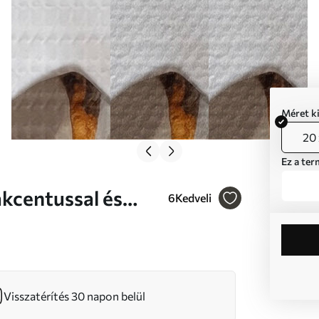
Méret k
20 
Ez a ter
6
Kedveli
r előtt, modern
Visszatérítés 30 napon belül