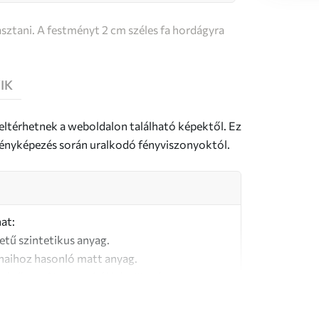
sztani. A festményt 2 cm széles fa hordágyra
IK
 eltérhetnek a weboldalon található képektől. Ez
a fényképezés során uralkodó fényviszonyoktól.
at:
letű szintetikus anyag.
naihoz hasonló matt anyag.
őségű, 100% pamutból készült vászon.