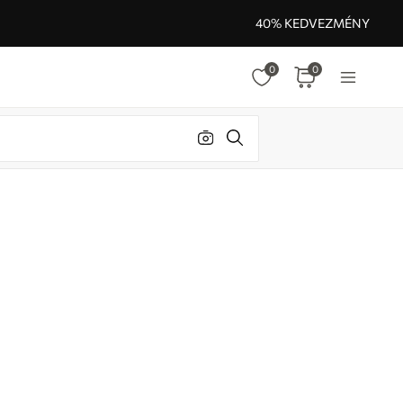
40% KEDVEZMÉNY
0
0