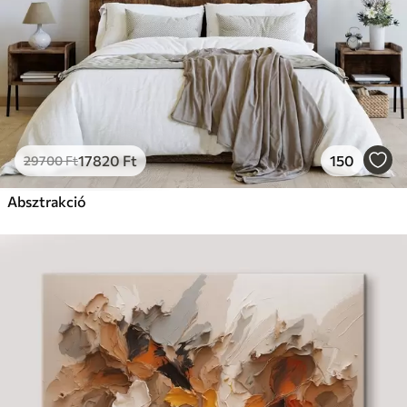
17820
Ft
150
29700
Ft
Absztrakció