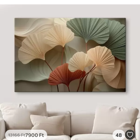
7900
Ft
48
13166
Ft