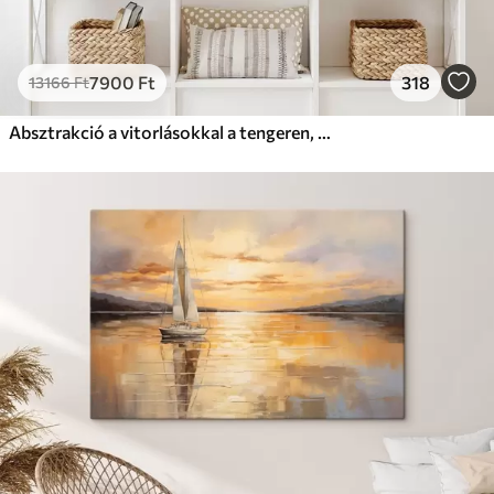
7900
Ft
318
13166
Ft
Absztrakció a vitorlásokkal a tengeren, akril stílusban, naplemente