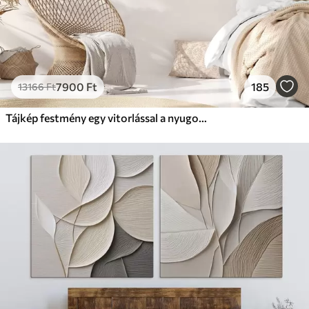
7900
Ft
185
13166
Ft
Tájkép festmény egy vitorlással a nyugodt tengeren, narancssárga és sárga égbolt, távoli hegyek