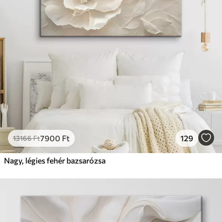
7900
Ft
129
13166
Ft
Nagy, légies fehér bazsarózsa