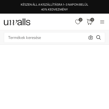
KÉSZEN ÁLL A KISZÁLLÍTÁSRA 1–3 NAPON BELÜL
40% KEDVEZMÉNY
0
0