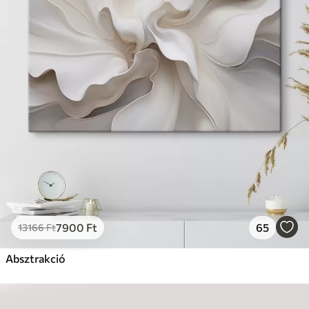
7900
Ft
65
13166
Ft
Absztrakció