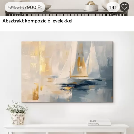
7900
Ft
141
13166
Ft
Absztrakt kompozíció levelekkel