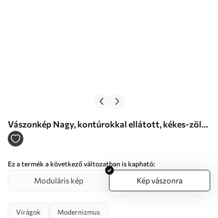
Vászonkép Nagy, kontúrokkal ellátott, kékes-zöld
és sárga virágok, sárga levelekkel körülvéve,
absztrakt háttér előtt Nr s47418
Ez a termék a következő változatban is kapható:
Moduláris kép
Kép vászonra
Virágok
Modernizmus