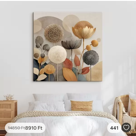
8910
Ft
441
14850
Ft