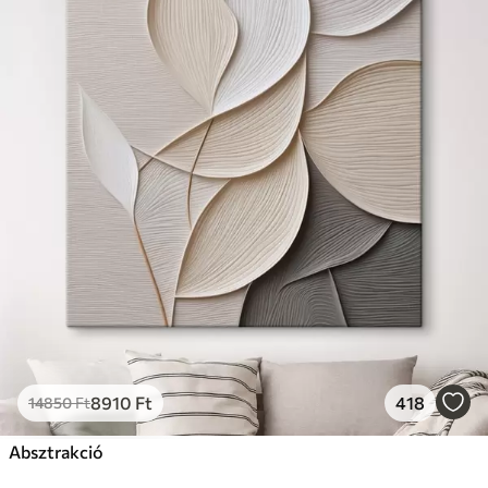
8910
Ft
418
14850
Ft
Absztrakció