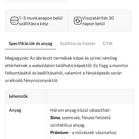
1–3 munkanapon belül
Visszatérítés 30
szállításra kész
napon belül
Specifikációk és anyag
Szállítás és fizetés
GYIK
Megjegyzés: Az ábrázolt termékek képei és színei némileg
eltérhetnek a weboldalon található képektől. Ez függ a monitor
felbontásától és beállításaitól, valamint a fényképezés során
uralkodó fényviszonyoktól.
Jellemzők
Anyag
Három anyag közül választhat:
Sima
, szemcsés, fényes felületű
szintetikus anyag.
Prémium
- a művészek vásznaihoz