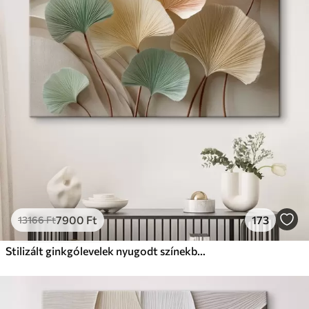
✗
Környezetbarát anyag
Prémium
Tól
9875
Ft
✓
Élénk, gazdag színek
✓
Fakulásálló
✓
Biztonságos, szagtalan tinta
✓
Vászonhatású felület
✗
Környezetbarát anyag
Eco-Prémium
Tól
12405
Ft
7900
Ft
173
13166
Ft
✓
Élénk, gazdag színek
✓
Fakulásálló
Stilizált ginkgólevelek nyugodt színekben
✓
Biztonságos, szagtalan tinta
✓
Vászonhatású felület
✓
Környezetbarát anyag