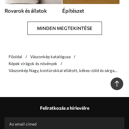
Rovarok és állatok
Építészet
MINDEN MEGTEKINTÉSE
Főoldal
Vászonkép katalógusa
Képek virágok és növények
Vászonkép Nagy, kontúrokkal ellátott, kékes-zöld és sárga
virágok, sárga levelekkel körülvéve, absztrakt háttér előtt Nr
s47418
Feliratkozás a hírlevélre