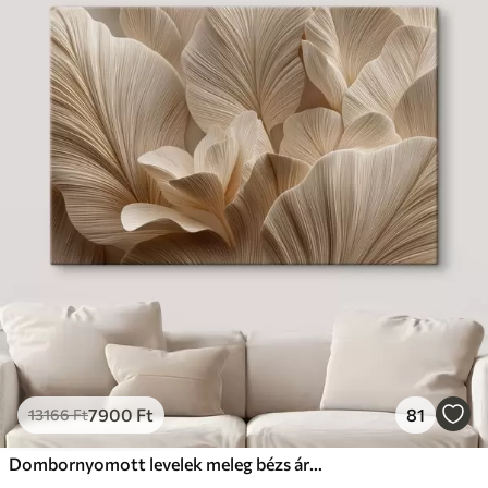
7900
Ft
81
13166
Ft
Dombornyomott levelek meleg bézs árnyalatokban