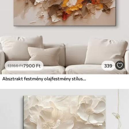
7900
Ft
339
13166
Ft
Absztrakt festmény olajfestmény stílusban