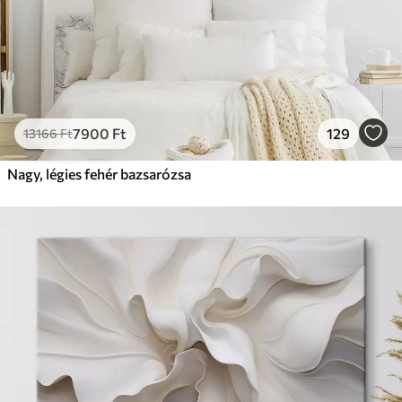
7900
Ft
129
13166
Ft
Nagy, légies fehér bazsarózsa