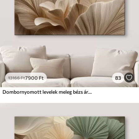
7900
Ft
83
13166
Ft
Dombornyomott levelek meleg bézs árnyalatokban