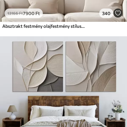
7900
Ft
340
13166
Ft
Absztrakt festmény olajfestmény stílusban