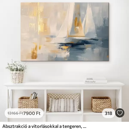
7900
Ft
318
13166
Ft
Absztrakció a vitorlásokkal a tengeren, akril stílusban, naplemente