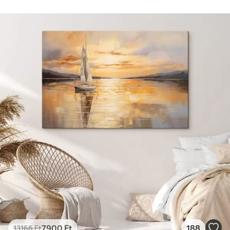
7900
Ft
188
13166
Ft