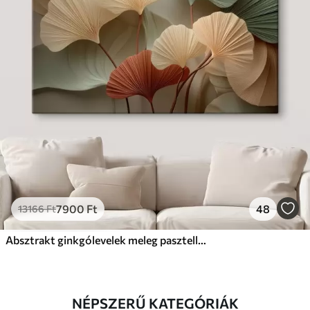
7900
Ft
48
13166
Ft
Absztrakt ginkgólevelek meleg pasztell színekben
NÉPSZERŰ KATEGÓRIÁK