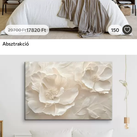
17820
Ft
150
29700
Ft
Absztrakció