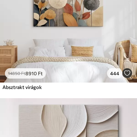
8910
Ft
444
14850
Ft
Absztrakt virágok