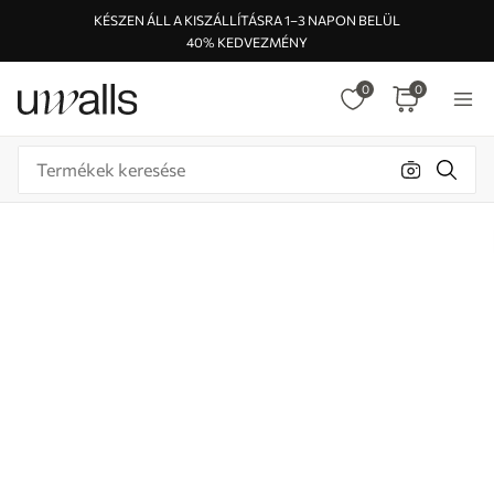
KÉSZEN ÁLL A KISZÁLLÍTÁSRA 1–3 NAPON BELÜL
40% KEDVEZMÉNY
0
0