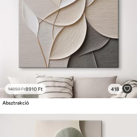
8910
Ft
418
14850
Ft
Absztrakció