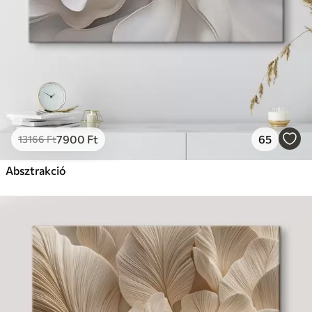
7900
Ft
65
13166
Ft
Absztrakció