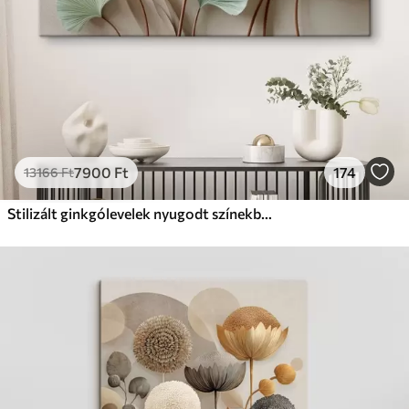
✓
Fakulásálló
✓
Biztonságos, szagtalan tinta
✓
Vászonhatású felület
✗
Környezetbarát anyag
Eco-Prémium
Tól
12405
Ft
7900
Ft
174
13166
Ft
✓
Élénk, gazdag színek
✓
Fakulásálló
Stilizált ginkgólevelek nyugodt színekben
✓
Biztonságos, szagtalan tinta
✓
Vászonhatású felület
✓
Környezetbarát anyag