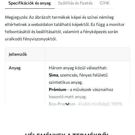
Specifikációk és anyag
Szállítás és fizetés
GYIK
Megjegyzés: Az ábrázolt termékek képei és színei némileg
eltérhetnek a weboldalon található képektől. Ez függ a monitor
felbontásától és beállításaitól, valamint a fényképezés során
uralkodó fényviszonyoktól.
Jellemzők
Anyag
Három anyag közül választhat:
Sima
, szemcsés, fényes felületű
szintetikus anyag.
Prémium
- a művészek vásznaihoz
hasonló matt anyag.
Eco-Premium
- kiváló minőségű, 100%
pamutból készült vászon.
Szerző
UWALLS