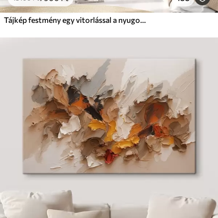
Tájkép festmény egy vitorlással a nyugodt tengeren, narancssárga és sárga égbolt, távoli hegyek