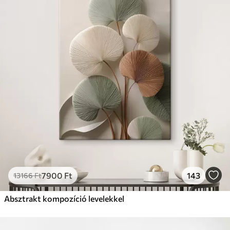
7900
Ft
143
13166
Ft
Absztrakt kompozíció levelekkel