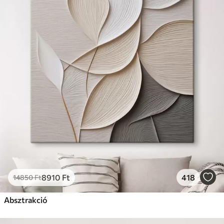
8910
Ft
418
14850
Ft
Absztrakció