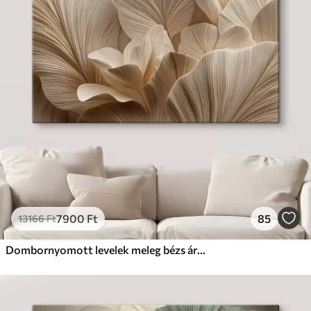
7900
Ft
85
13166
Ft
Dombornyomott levelek meleg bézs árnyalatokban