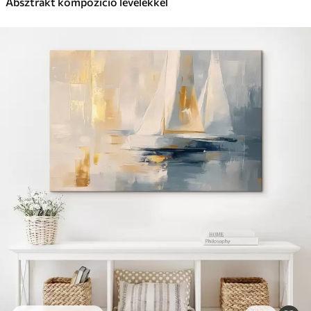
Absztrakt kompozíció levelekkel