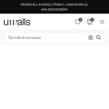
KÉSZEN ÁLL A KISZÁLLÍTÁSRA 1–3 NAPON BELÜL
40% KEDVEZMÉNY
0
0