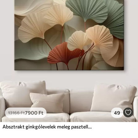
7900
Ft
49
13166
Ft
Absztrakt ginkgólevelek meleg pasztell színekben