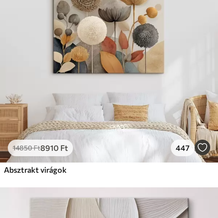
8910
Ft
447
14850
Ft
Absztrakt virágok