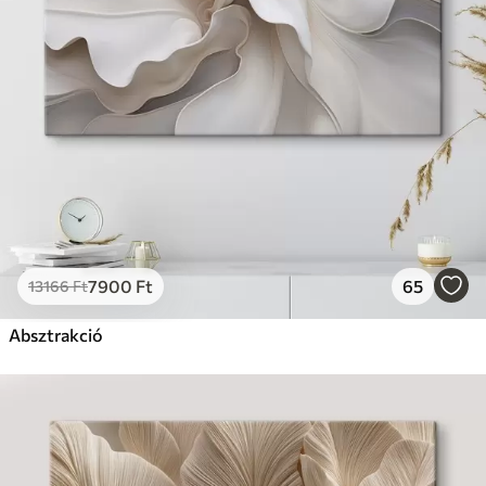
7900
Ft
65
13166
Ft
Absztrakció