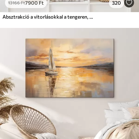
7900
Ft
320
13166
Ft
Absztrakció a vitorlásokkal a tengeren, akril stílusban, naplemente