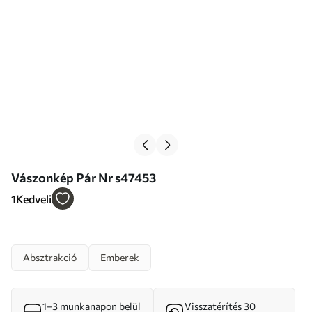
Vászonkép Pár Nr s47453
1
Kedveli
Absztrakció
Emberek
1–3 munkanapon belül
Visszatérítés 30