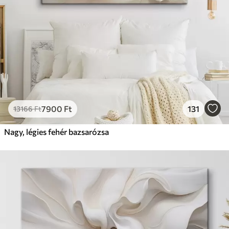
7900
Ft
131
13166
Ft
Nagy, légies fehér bazsarózsa