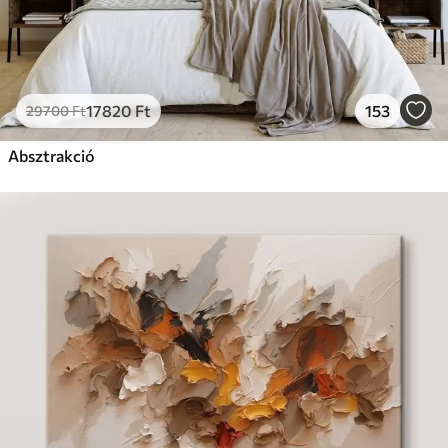
17820
Ft
153
29700
Ft
Absztrakció