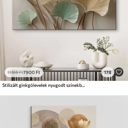
Prémium
Tól
9875
Ft
✓
Élénk, gazdag színek
✓
Fakulásálló
✓
Biztonságos, szagtalan tinta
✓
Vászonhatású felület
✗
Környezetbarát anyag
Eco-Prémium
Tól
12405
Ft
7900
Ft
178
13166
Ft
✓
Élénk, gazdag színek
✓
Fakulásálló
Stilizált ginkgólevelek nyugodt színekben
✓
Biztonságos, szagtalan tinta
✓
Vászonhatású felület
✓
Környezetbarát anyag