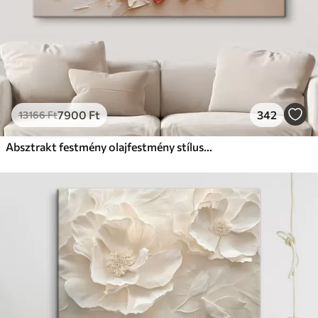
7900
Ft
342
13166
Ft
Absztrakt festmény olajfestmény stílusban