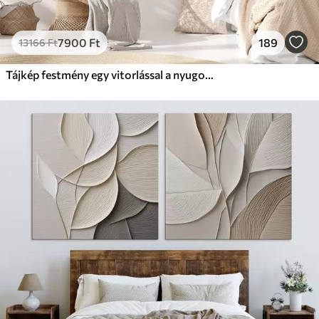
7900
Ft
189
13166
Ft
Tájkép festmény egy vitorlással a nyugodt tengeren, narancssárga és sárga égbolt, távoli hegyek