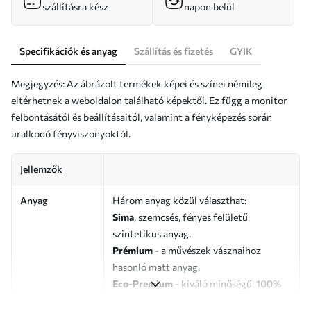
szállításra kész
napon belül
Specifikációk és anyag
Szállítás és fizetés
GYIK
Megjegyzés: Az ábrázolt termékek képei és színei némileg
eltérhetnek a weboldalon található képektől. Ez függ a monitor
felbontásától és beállításaitól, valamint a fényképezés során
uralkodó fényviszonyoktól.
Jellemzők
Anyag
Három anyag közül választhat:
Sima
, szemcsés, fényes felületű
szintetikus anyag.
Prémium
- a művészek vásznaihoz
hasonló matt anyag.
Eco-Premium
- kiváló minőségű, 100%
pamutból készült vászon.