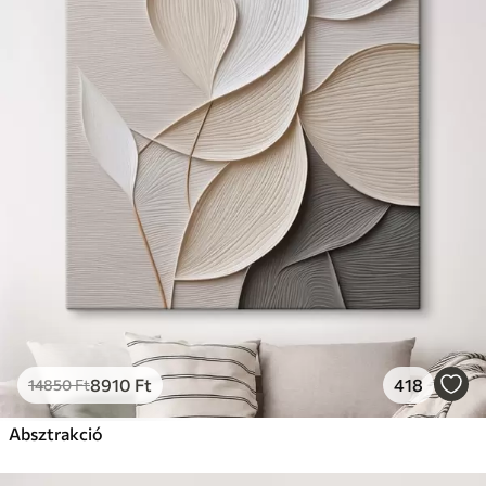
8910
Ft
418
14850
Ft
Absztrakció