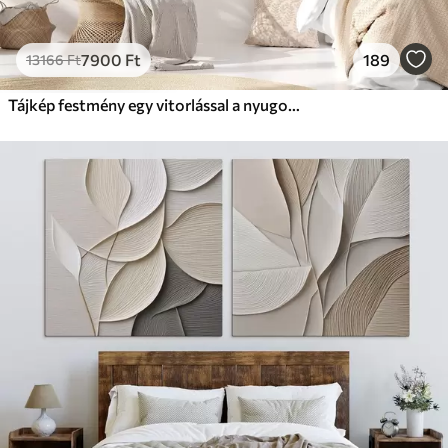
7900
Ft
189
13166
Ft
Tájkép festmény egy vitorlással a nyugodt tengeren, narancssárga és sárga égbolt, távoli hegyek