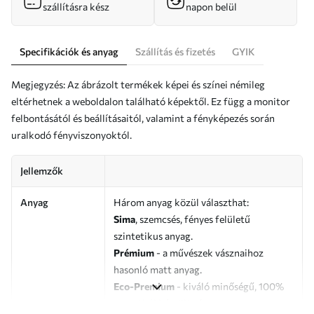
szállításra kész
napon belül
Specifikációk és anyag
Szállítás és fizetés
GYIK
Megjegyzés: Az ábrázolt termékek képei és színei némileg
eltérhetnek a weboldalon található képektől. Ez függ a monitor
felbontásától és beállításaitól, valamint a fényképezés során
uralkodó fényviszonyoktól.
Jellemzők
Anyag
Három anyag közül választhat:
Sima
, szemcsés, fényes felületű
szintetikus anyag.
Prémium
- a művészek vásznaihoz
hasonló matt anyag.
Eco-Premium
- kiváló minőségű, 100%
pamutból készült vászon.