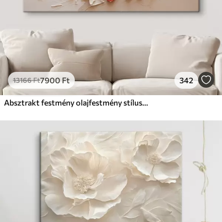
7900
Ft
342
13166
Ft
Absztrakt festmény olajfestmény stílusban