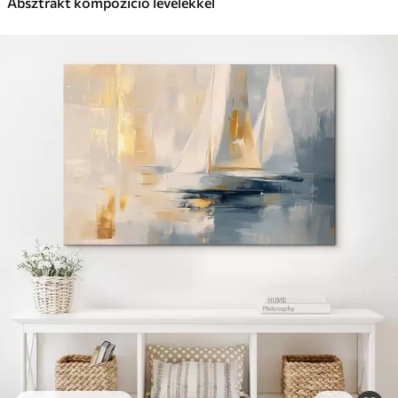
Absztrakt kompozíció levelekkel