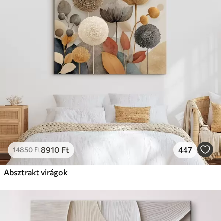
8910
Ft
447
14850
Ft
Absztrakt virágok