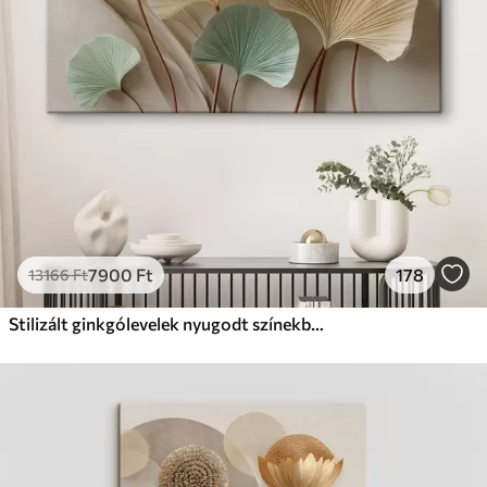
Prémium
Tól
9875
Ft
✓
Élénk, gazdag színek
✓
Fakulásálló
✓
Biztonságos, szagtalan tinta
✓
Vászonhatású felület
✗
Környezetbarát anyag
Eco-Prémium
Tól
12405
Ft
7900
Ft
178
13166
Ft
✓
Élénk, gazdag színek
✓
Fakulásálló
Stilizált ginkgólevelek nyugodt színekben
✓
Biztonságos, szagtalan tinta
✓
Vászonhatású felület
✓
Környezetbarát anyag