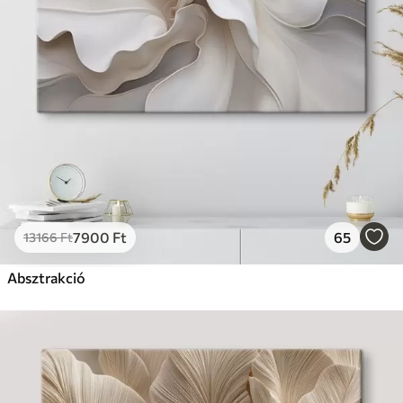
7900
Ft
65
13166
Ft
Absztrakció