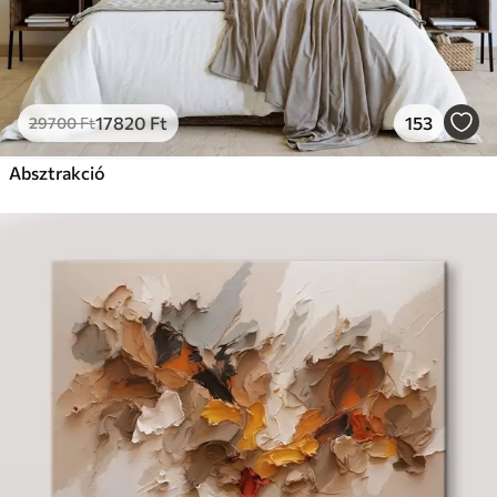
17820
Ft
153
29700
Ft
Absztrakció