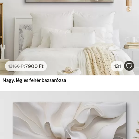
7900
Ft
131
13166
Ft
Nagy, légies fehér bazsarózsa