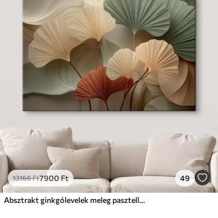
7900
Ft
49
13166
Ft
Absztrakt ginkgólevelek meleg pasztell színekben