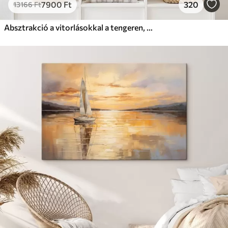
7900
Ft
320
13166
Ft
Absztrakció a vitorlásokkal a tengeren, akril stílusban, naplemente