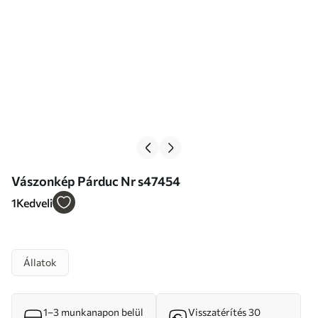
Vászonkép Párduc Nr s47454
1
Kedveli
Állatok
1–3 munkanapon belül
Visszatérítés 30