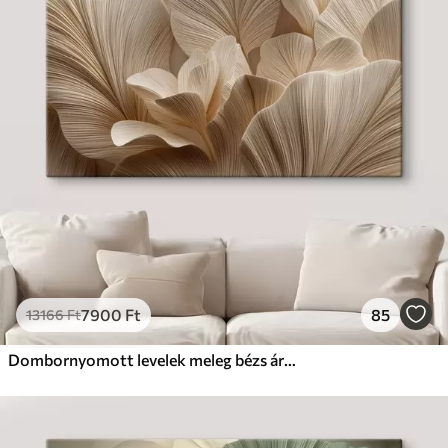
7900
Ft
85
13166
Ft
Dombornyomott levelek meleg bézs árnyalatokban