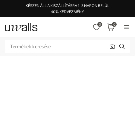
KÉSZEN ÁLL A KISZÁLLÍTÁSRA 1–3 NAPON BELÜL
40% KEDVEZMÉNY
0
0