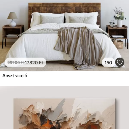
17820
Ft
150
29700
Ft
Absztrakció