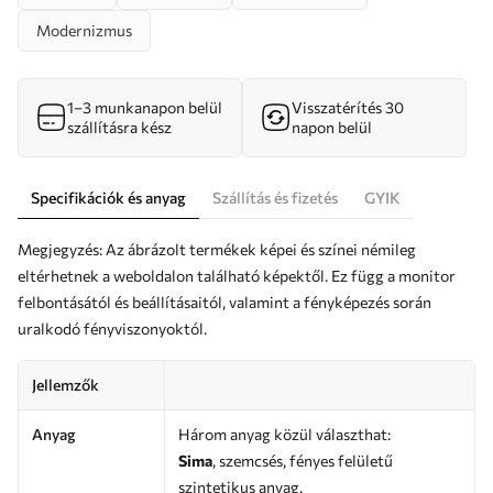
Modernizmus
1–3 munkanapon belül
Visszatérítés 30
szállításra kész
napon belül
Specifikációk és anyag
Szállítás és fizetés
GYIK
Megjegyzés: Az ábrázolt termékek képei és színei némileg
eltérhetnek a weboldalon található képektől. Ez függ a monitor
felbontásától és beállításaitól, valamint a fényképezés során
uralkodó fényviszonyoktól.
Jellemzők
Anyag
Három anyag közül választhat:
Sima
, szemcsés, fényes felületű
szintetikus anyag.