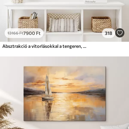
7900
Ft
318
13166
Ft
Absztrakció a vitorlásokkal a tengeren, akril stílusban, naplemente