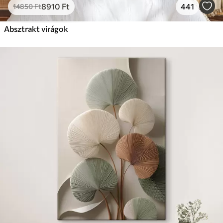
8910
Ft
441
14850
Ft
Absztrakt virágok