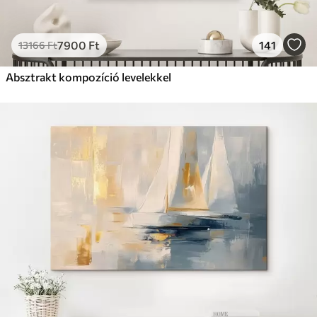
7900
Ft
141
13166
Ft
Absztrakt kompozíció levelekkel