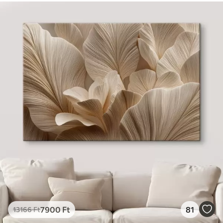
7900
Ft
81
13166
Ft