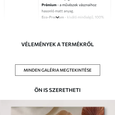
Prémium
- a művészek vásznaihoz
hasonló matt anyag.
Eco-Premium
- kiváló minőségű, 100%
pamutból készült vászon.
Szerző
UWALLS
VÉLEMÉNYEK A TERMÉKRŐL
Cikkszám
s47486
Továbbá
Lakkbevonatot adhat hozzá.
MINDEN GALÉRIA MEGTEKINTÉSE
Elérhető anyagok
Standard
ÖN IS SZERETHETI
Tól
7900
Ft
✓
Élénk, gazdag színek
✓
Fakulásálló