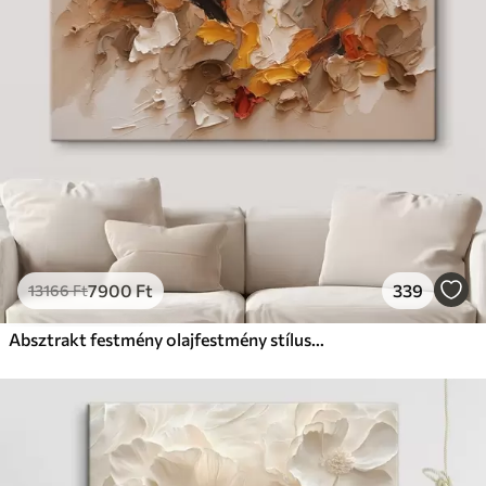
7900
Ft
339
13166
Ft
Absztrakt festmény olajfestmény stílusban