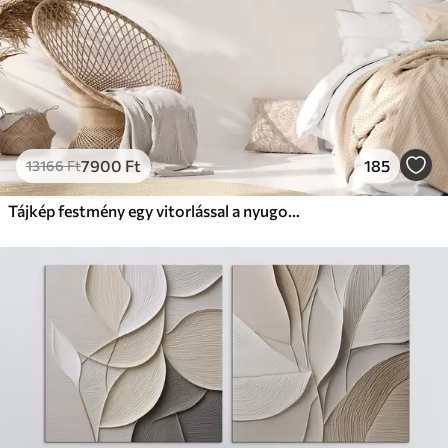
7900
Ft
185
13166
Ft
Tájkép festmény egy vitorlással a nyugodt tengeren, narancssárga és sárga égbolt, távoli hegyek