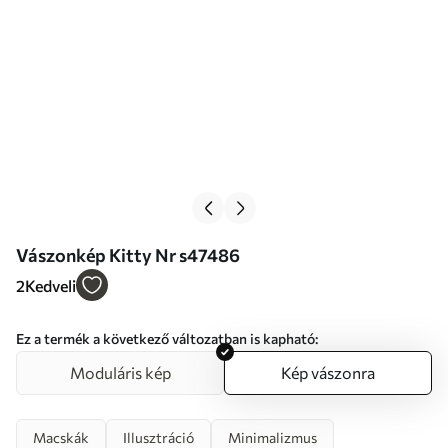
Vászonkép Kitty Nr s47486
2
Kedveli
Ez a termék a következő változatban is kapható:
Moduláris kép
Kép vászonra
Macskák
Illusztráció
Minimalizmus