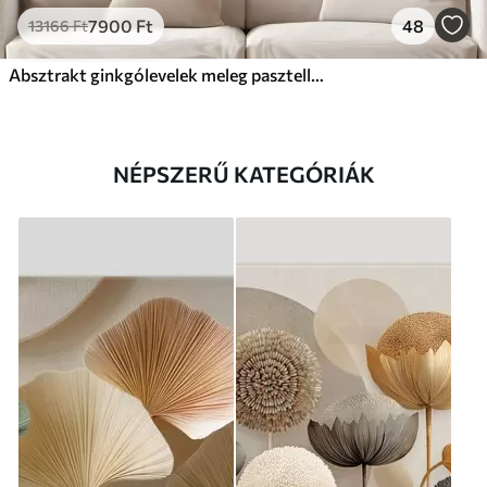
7900
Ft
48
13166
Ft
Absztrakt ginkgólevelek meleg pasztell színekben
NÉPSZERŰ KATEGÓRIÁK