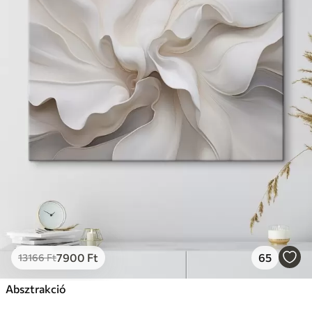
7900
Ft
65
13166
Ft
Absztrakció