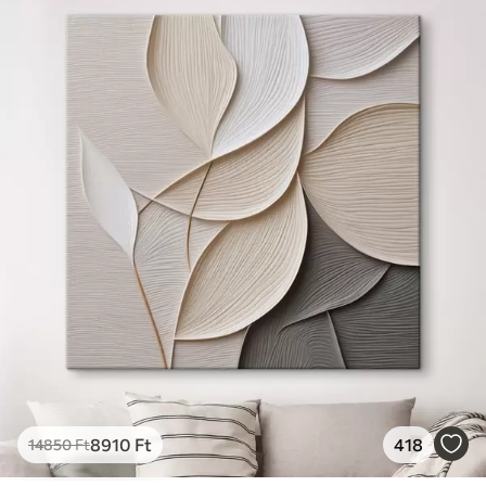
✓
Vászonhatású felület
✓
Környezetbarát anyag
8910
Ft
418
14850
Ft