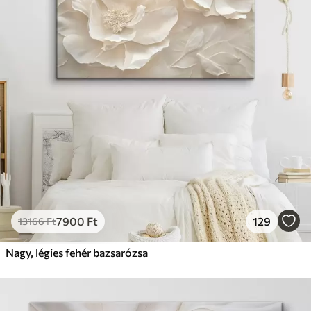
7900
Ft
129
13166
Ft
Nagy, légies fehér bazsarózsa