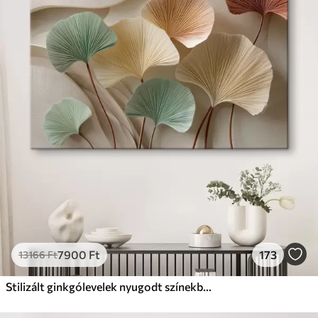
✓
Biztonságos, szagtalan tinta
✗
Vászonhatású felület
✗
Környezetbarát anyag
Prémium
Tól
9875
Ft
✓
Élénk, gazdag színek
✓
Fakulásálló
✓
Biztonságos, szagtalan tinta
✓
Vászonhatású felület
✗
Környezetbarát anyag
Eco-Prémium
Tól
12405
Ft
7900
Ft
173
13166
Ft
✓
Élénk, gazdag színek
✓
Fakulásálló
Stilizált ginkgólevelek nyugodt színekben
✓
Biztonságos, szagtalan tinta