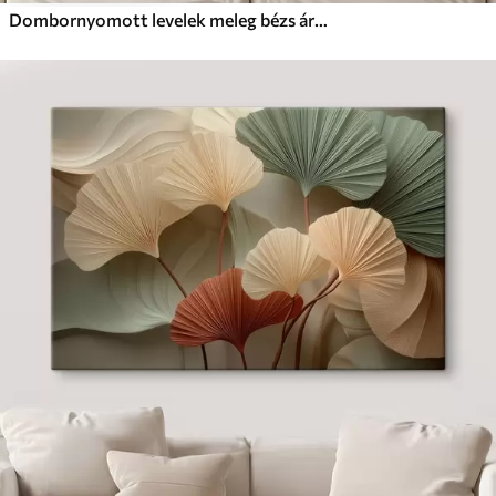
Dombornyomott levelek meleg bézs árnyalatokban