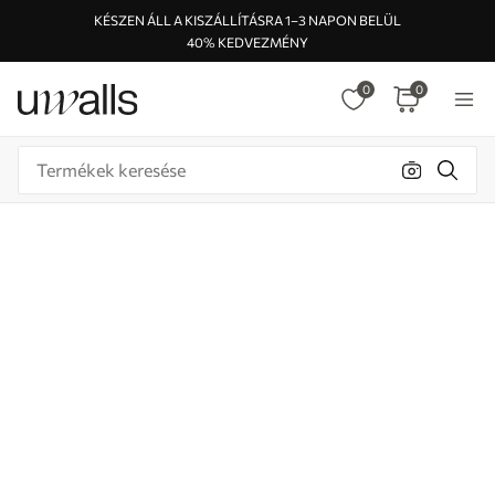
KÉSZEN ÁLL A KISZÁLLÍTÁSRA 1–3 NAPON BELÜL
40% KEDVEZMÉNY
0
0