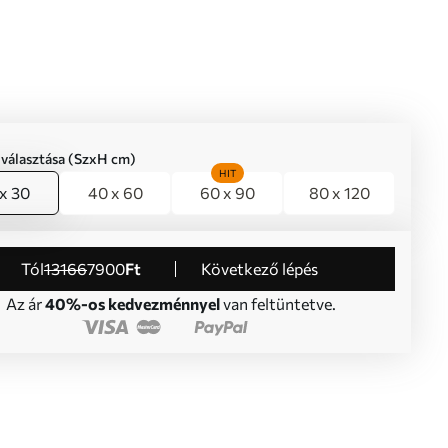
iválasztása (SzxH cm)
HIT
x 30
40 x 60
60 x 90
80 x 120
Tól
13166
7900
Ft
Következő lépés
Az ár
40%-os kedvezménnyel
van feltüntetve.