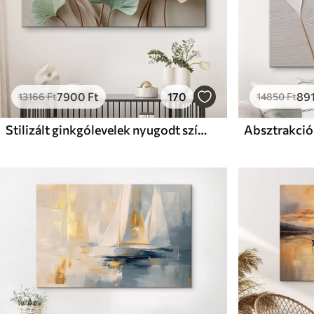
7900
Ft
170
89
13166
Ft
14850
Ft
Stilizált ginkgólevelek nyugodt színekben
Absztrakció