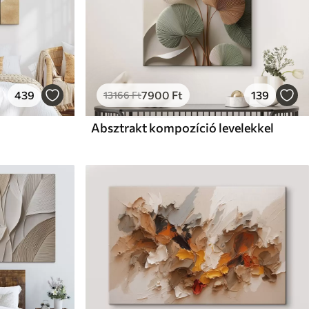
439
7900
Ft
139
13166
Ft
Absztrakt kompozíció levelekkel