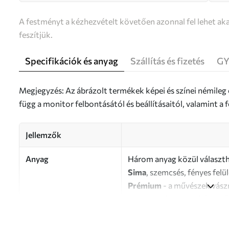
A festményt a kézhezvételt követően azonnal fel lehet aka
feszítjük.
Specifikációk és anyag
Szállítás és fizetés
GY
Megjegyzés: Az ábrázolt termékek képei és színei némileg
függ a monitor felbontásától és beállításaitól, valamint 
Jellemzők
Anyag
Három anyag közül választh
Sima
, szemcsés, fényes felü
Prémium
- a művészek vász
Eco-Premium
- kiváló min
Szerző
UWALLS