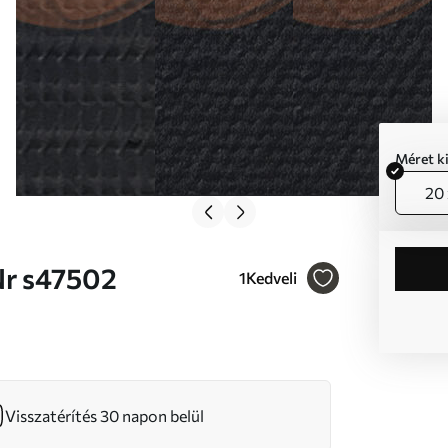
Méret k
20 
el Nr s47502
1
Kedveli
Visszatérítés 30 napon belül