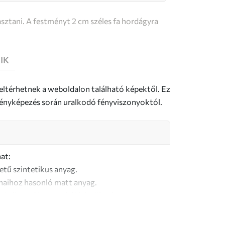
sztani. A festményt 2 cm széles fa hordágyra
IK
 eltérhetnek a weboldalon található képektől. Ez
a fényképezés során uralkodó fényviszonyoktól.
at:
letű szintetikus anyag.
naihoz hasonló matt anyag.
őségű, 100% pamutból készült vászon.