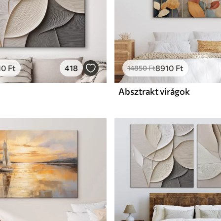
10
Ft
418
8910
Ft
14850
Ft
Absztrakt virágok