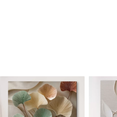
Cikkszám
s47502
Továbbá
Lakkbevonatot adhat hozzá
Elérhető anyagok
Standard
Prémium
Tól
7900
Ft
Tól
9875
Ft
✓
✓
Élénk, gazdag színek
Élénk, gazdag színek
✓
✓
Fakulásálló
Fakulásálló
✓
✓
Biztonságos, szagtalan tinta
Biztonságos, szagtala
✗
✓
Vászonhatású felület
Vászonhatású felület
✗
✗
Környezetbarát anyag
Környezetbarát anya