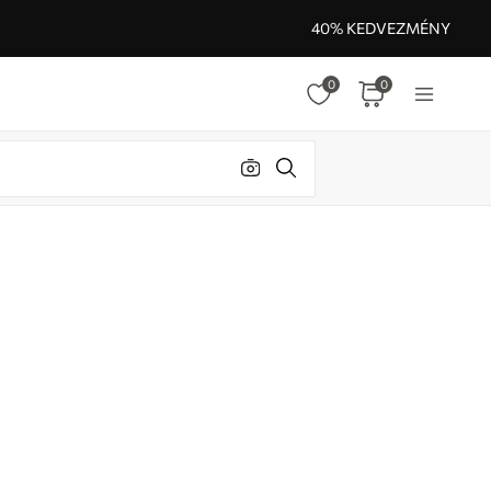
40% KEDVEZMÉNY
0
0