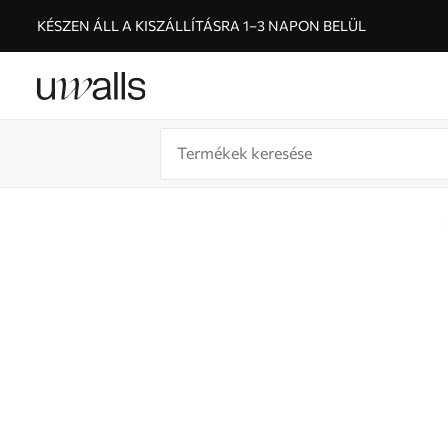
KÉSZEN ÁLL A KISZÁLLÍTÁSRA 1–3 NAPON BELÜL