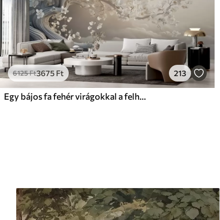
3675
Ft
213
6125
Ft
Egy bájos fa fehér virágokkal a felhők hátterében, érdekes stílusban, finom meleg színekben