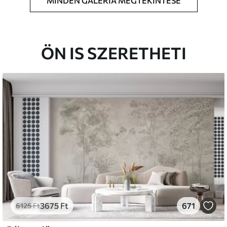
MINDEN GALÉRIA MEGTEKINTÉSE
t méretben nyomtatjuk ki, és legfeljebb 50
a vágjuk.
étaragasztót adhat hozzá.
ÖN IS SZERETHETI
atosan tisztítható. A lakkozott tapéták vízzel
s
émium
33
9499
Ft
/m²
3675
Ft
671
l and Stick
6125
Ft
666
13600
Ft
/m²