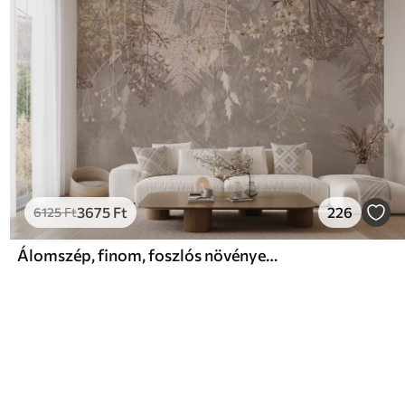
3675
Ft
226
6125
Ft
Álomszép, finom, foszlós növények, tüskék és virágok barna pasztell színekben, ködös, texturált háttér előtt