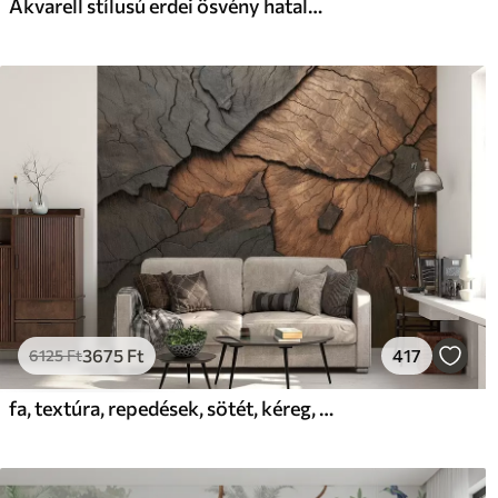
Akvarell stílusú erdei ösvény hatalmas fák között
3675
Ft
417
6125
Ft
fa, textúra, repedések, sötét, kéreg, felszín