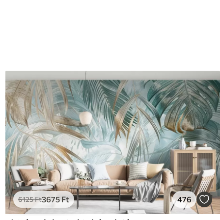
3675
Ft
476
6125
Ft