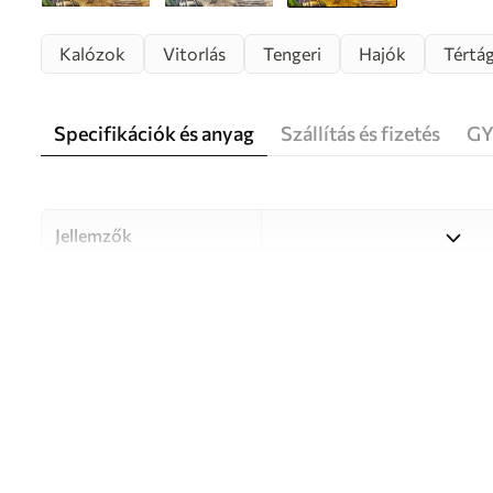
Kalózok
Vitorlás
Tengeri
Hajók
Tértá
Specifikációk és anyag
Szállítás és fizetés
GY
Jellemzők
Anyag
Válasszon három kiváló min
különböző helyiségekhez és 
információ alább vagy a test
Szerző
UWALLS
Cikkszám
u59784v3