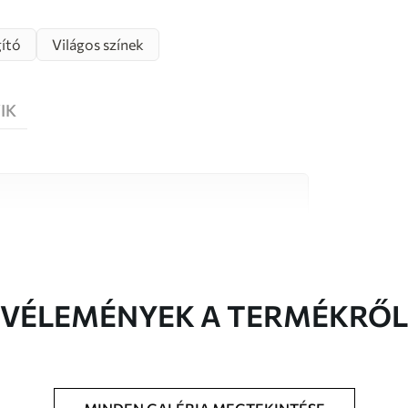
gító
Világos színek
IK
őségű anyag közül, amelyek mindegyike
költségvetésekhez illeszkedik. További
reszabási folyamat során érhető el.
VÉLEMÉNYEK A TERMÉKRŐL