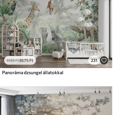
3675
Ft
231
6125
Ft
Panoráma dzsungel állatokkal