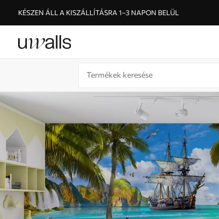
KÉSZEN ÁLL A KISZÁLLÍTÁSRA 1–3 NAPON BELÜL