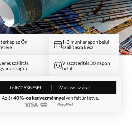
térkép az Ön
1–3 munkanapon belül
etére
szállításra kész
yenes szállítás
Visszatérítés 30 napon
yarországra
belül
Tól
6125
3675
Ft
Mutasd az árat
Az ár
40%-os kedvezménnyel
van feltüntetve.