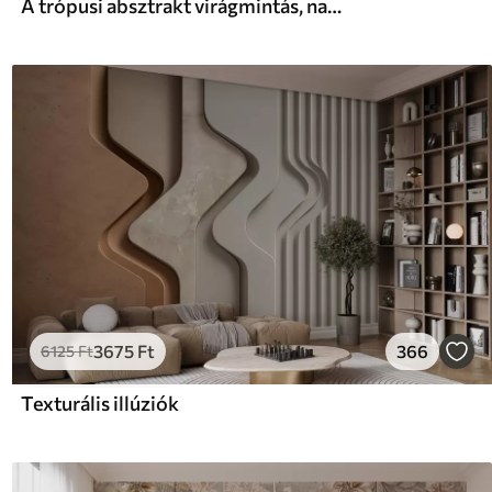
A trópusi absztrakt virágmintás, nagy pálmalevelekkel, kék és bézs árnyalatokkal buja légkört teremt
3675
Ft
366
6125
Ft
Texturális illúziók