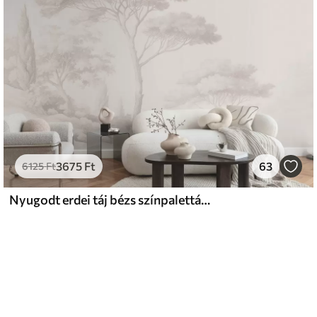
3675
Ft
63
6125
Ft
Nyugodt erdei táj bézs színpalettával