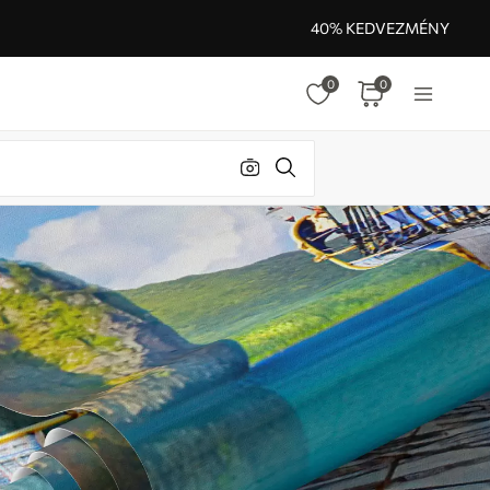
40% KEDVEZMÉNY
0
0