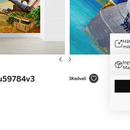
Hát
mér
Ing
Mag
. u59784v3
3
Kedveli