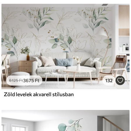
atosan tisztítható. A lakkozott tapéták vízzel
s
émium
33
9499
Ft
/m²
3675
Ft
132
6125
Ft
Zöld levelek akvarell stílusban
l and Stick
666
13600
Ft
/m²