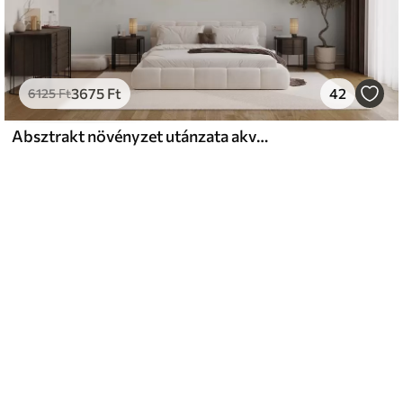
3675
Ft
42
6125
Ft
Absztrakt növényzet utánzata akvarell