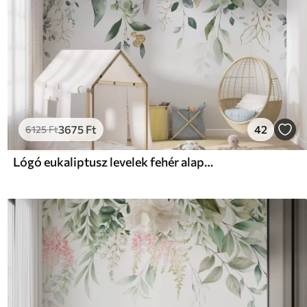
3675
Ft
42
6125
Ft
Lógó eukaliptusz levelek fehér alapon