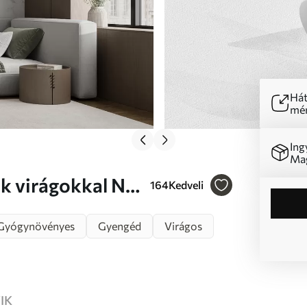
Hát
mér
Ing
Mag
k virágokkal Nr.
164
Kedveli
Gyógynövényes
Gyengéd
Virágos
IK