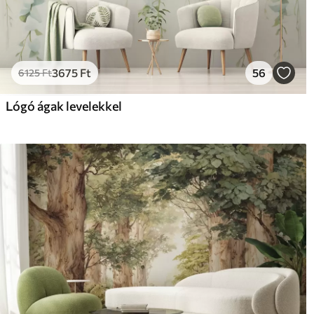
3675
Ft
56
6125
Ft
Lógó ágak levelekkel