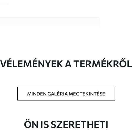
őségű anyag közül, amelyek mindegyike
költségvetésekhez illeszkedik. További
reszabási folyamat során érhető el.
VÉLEMÉNYEK A TERMÉKRŐL
MINDEN GALÉRIA MEGTEKINTÉSE
t méretben nyomtatjuk ki, és legfeljebb 50
a vágjuk.
ÖN IS SZERETHETI
étaragasztót adhat hozzá.