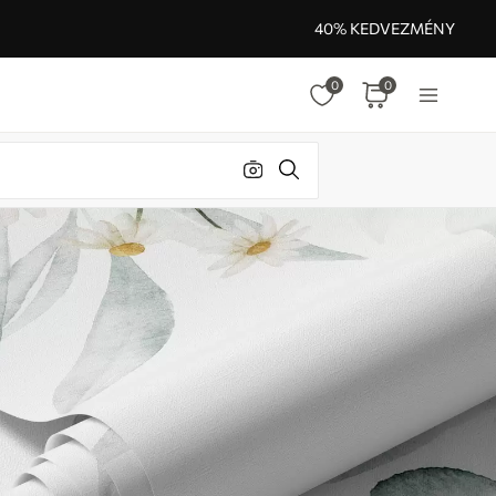
40% KEDVEZMÉNY
0
0