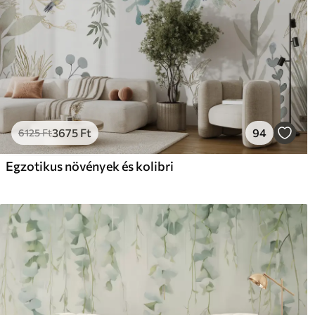
3675
Ft
94
6125
Ft
Egzotikus növények és kolibri