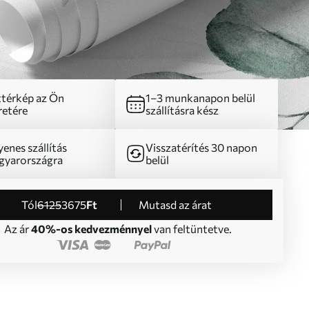
térkép az Ön
1–3 munkanapon belül
etére
szállításra kész
yenes szállítás
Visszatérítés 30 napon
yarországra
belül
Tól
6125
3675
Ft
Mutasd az árat
Az ár
40%-os kedvezménnyel
van feltüntetve.