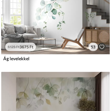
3675
Ft
53
6125
Ft
Ág levelekkel