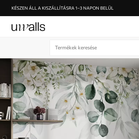
KÉSZEN ÁLL A KISZÁLLÍTÁSRA 1–3 NAPON BELÜL