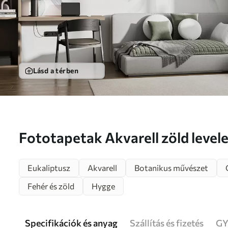
Lásd a térben
Fototapetak Akvarell zöld levele
u96336
Eukaliptusz
Akvarell
Botanikus művészet
Fehér és zöld
Hygge
Specifikációk és anyag
Szállítás és fizetés
GY