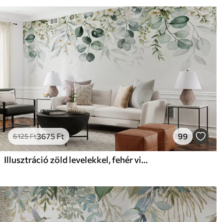
Tisztítás
A tapéta puha szivaccsal óv
tisztíthatók.
Alkalmazási módszer
Zökkenőmentes alkalmazá
Elérhető anyagok
Standard
Pr
12500
158
7500
Ft
/m²
3675
Ft
99
6125
Ft
Illusztráció zöld levelekkel, fehér virágokkal, bazsarózsával és ágakkal
Prémium vinil
Pee
18208
22
10925
Ft
/m²