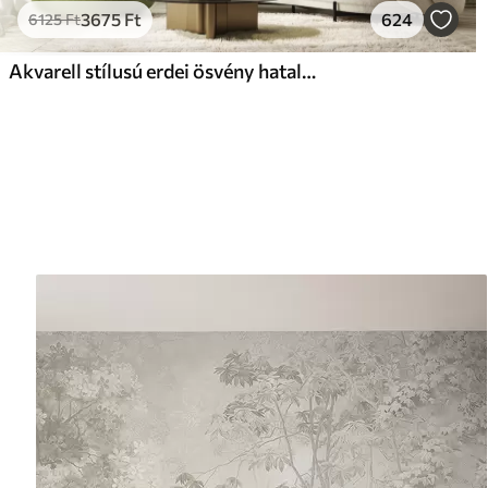
3675
Ft
624
6125
Ft
Akvarell stílusú erdei ösvény hatalmas fák között