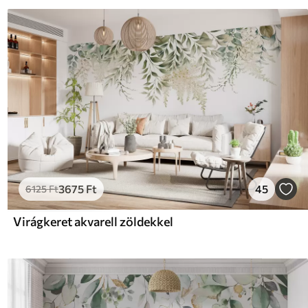
3675
Ft
45
6125
Ft
Virágkeret akvarell zöldekkel