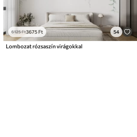
3675
Ft
54
6125
Ft
Lombozat rózsaszín virágokkal