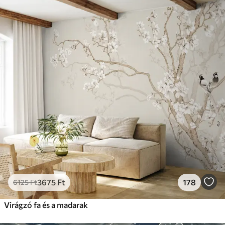
3675
Ft
178
6125
Ft
Virágzó fa és a madarak