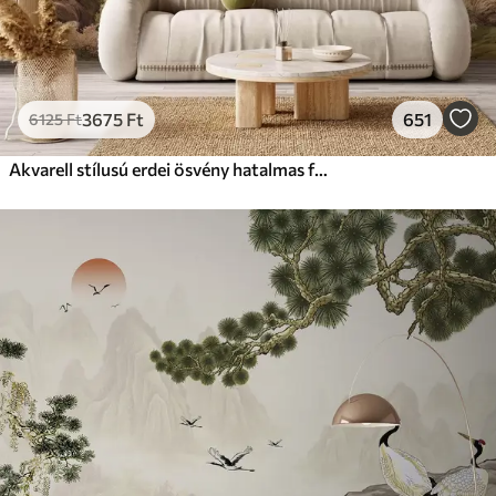
3675
Ft
651
6125
Ft
Akvarell stílusú erdei ösvény hatalmas fák között