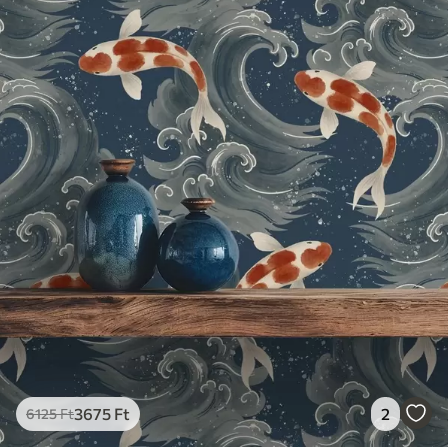
3675
Ft
2
6125
Ft