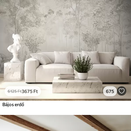
3675
Ft
675
6125
Ft
Bájos erdő