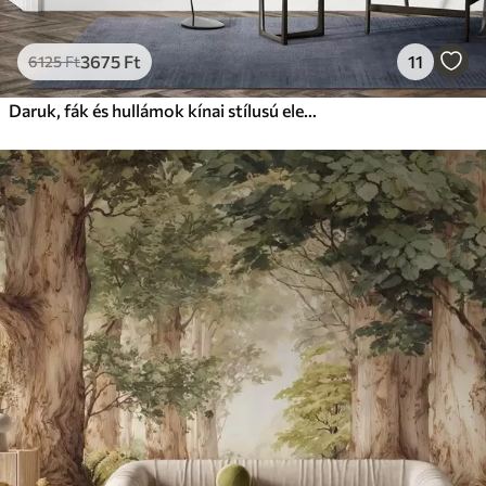
3675
Ft
11
6125
Ft
Daruk, fák és hullámok kínai stílusú elemekkel