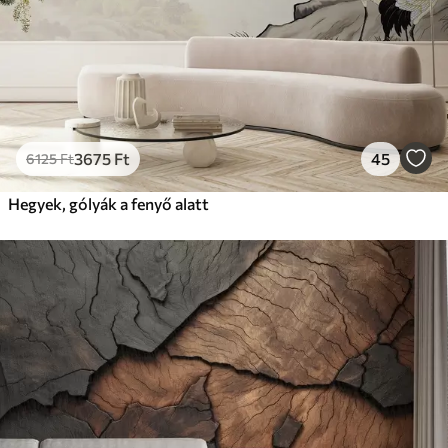
3675
Ft
45
6125
Ft
Hegyek, gólyák a fenyő alatt