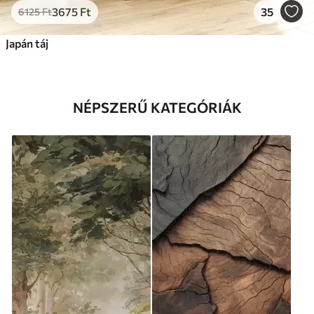
3675
Ft
35
6125
Ft
Japán táj
NÉPSZERŰ KATEGÓRIÁK