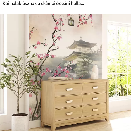
Koi halak úsznak a drámai óceáni hullámok között