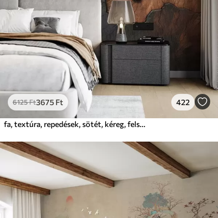
3675
Ft
422
6125
Ft
fa, textúra, repedések, sötét, kéreg, felszín