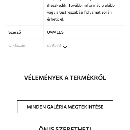
illeszkedik. További információ alább
vagy a testreszabási folyamat során
érhető el.
Szerző
UWALLS
Cikkszám
u59573
Termelés
A képet az Ön által megadott méretben
nyomtatjuk ki, és legfeljebb 50 cm
széles, egyforma csíkokra vágjuk.
VÉLEMÉNYEK A TERMÉKRŐL
Továbbá
Lakkbevonatot és/vagy tapétaragasztót
adhat hozzá.
Tisztítás
A tapéta puha szivaccsal óvatosan
MINDEN GALÉRIA MEGTEKINTÉSE
tisztítható. A lakkozott tapéták vízzel
tisztíthatók.
ÖN IS SZERETHETI