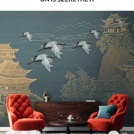
Alkalmazási
Zökkenőmentes alkalmazás
módszer
Elérhető anyagok
Standard
12500
7500
Ft
/m²
Prémium
15833
9499
Ft
/m²
Prémium vinil
18208
10925
Ft
/m²
Peel and Stick
22666
13600
Ft
/m²