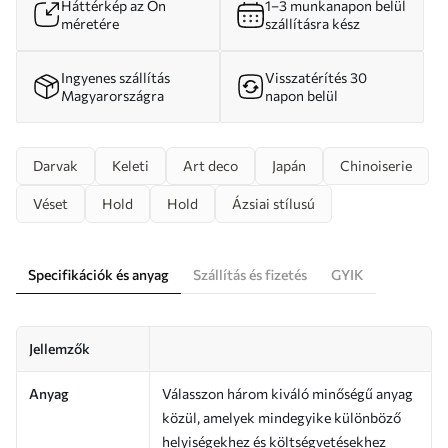
Háttérkép az Ön
1–3 munkanapon belül
méretére
szállításra kész
Ingyenes szállítás
Visszatérítés 30
Magyarországra
napon belül
Darvak
Keleti
Art deco
Japán
Chinoiserie
Véset
Hold
Hold
Ázsiai stílusú
Specifikációk és anyag
Szállítás és fizetés
GYIK
Jellemzők
Anyag
Válasszon három kiváló minőségű anyag
közül, amelyek mindegyike különböző
helyiségekhez és költségvetésekhez