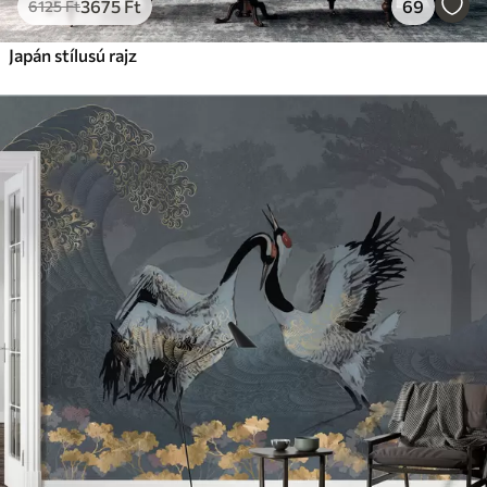
3675
Ft
69
6125
Ft
Japán stílusú rajz