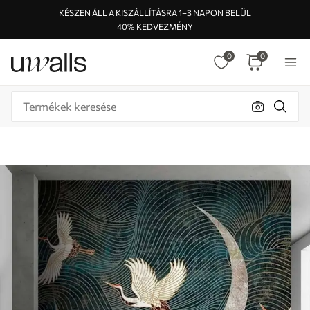
KÉSZEN ÁLL A KISZÁLLÍTÁSRA 1–3 NAPON BELÜL
40% KEDVEZMÉNY
0
0