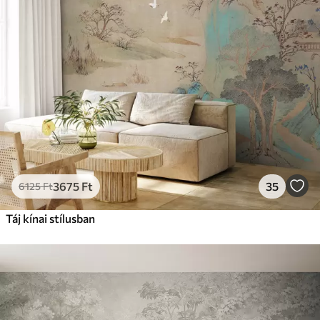
3675
Ft
35
6125
Ft
Táj kínai stílusban