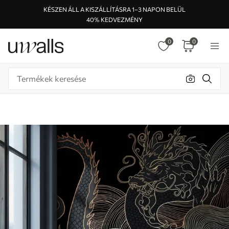
KÉSZEN ÁLL A KISZÁLLÍTÁSRA 1–3 NAPON BELÜL
40% KEDVEZMÉNY
0
0