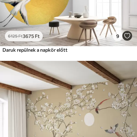
3675
Ft
9
6125
Ft
Daruk repülnek a napkör előtt