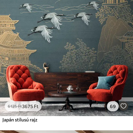
Standard
12500
7500
Ft
/m²
Prémium
15833
9499
Ft
/m²
Prémium vinil
18208
10925
Ft
/m²
Peel and Stick
22666
13600
Ft
/m²
3675
Ft
69
6125
Ft
Japán stílusú rajz