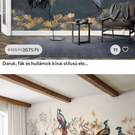
3675
Ft
11
6125
Ft
Daruk, fák és hullámok kínai stílusú elemekkel