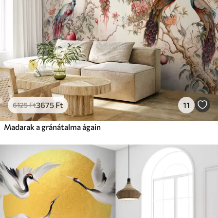
3675
Ft
11
6125
Ft
Madarak a gránátalma ágain