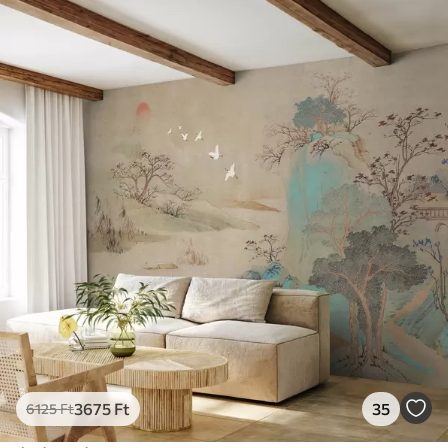
3675
Ft
35
6125
Ft