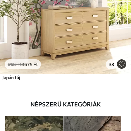
3675
Ft
33
6125
Ft
Japán táj
NÉPSZERŰ KATEGÓRIÁK