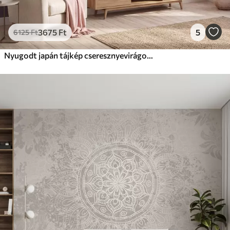
3675
Ft
5
6125
Ft
Nyugodt japán tájkép cseresznyevirágokkal és egy hegyi tóval napkeltekor