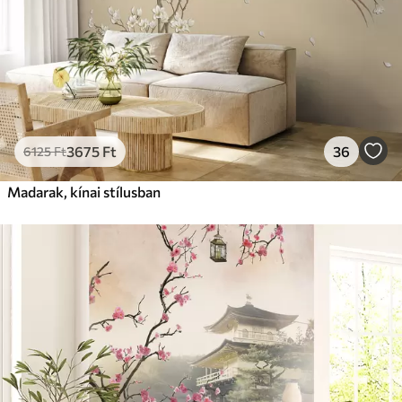
3675
Ft
36
6125
Ft
Madarak, kínai stílusban