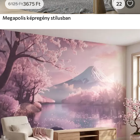
3675
Ft
22
6125
Ft
Megapolis képregény stílusban