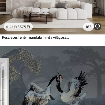
3675
Ft
163
6125
Ft
Részletes fehér mandala minta világosszürke texturált vintage háttéren