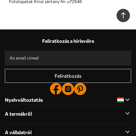
Fototapetak Kínai sárkány Nr. u72948
Feliratkozás a hírlevélre
Feliratkozás
Nyelvváltoztatás
A termékről
A vállalatról