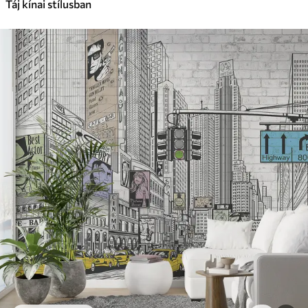
Táj kínai stílusban