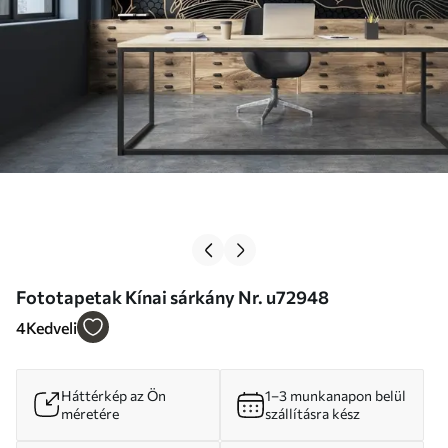
Fototapetak Kínai sárkány Nr. u72948
4
Kedveli
Háttérkép az Ön
1–3 munkanapon belül
méretére
szállításra kész