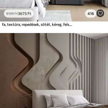
3675
Ft
416
6125
Ft
fa, textúra, repedések, sötét, kéreg, felszín