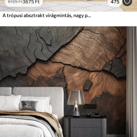
3675
Ft
475
6125
Ft
A trópusi absztrakt virágmintás, nagy pálmalevelekkel, kék és bézs árnyalatokkal buja légkört teremt