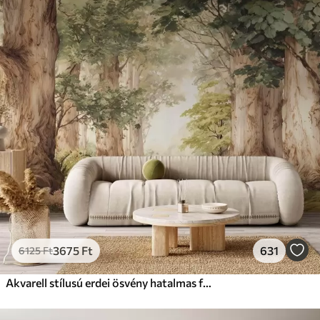
Standard
12500
7500
Ft
/m²
Prémium
15833
9499
Ft
/m²
Prémium vinil
18208
10925
Ft
/m²
Peel and Stick
22666
13600
Ft
/m²
3675
Ft
631
6125
Ft
Akvarell stílusú erdei ösvény hatalmas fák között