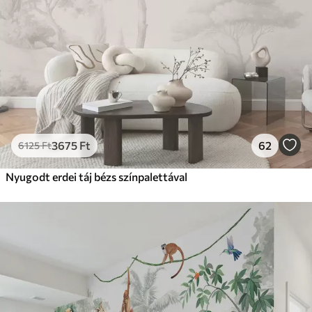
3675
Ft
62
6125
Ft
Nyugodt erdei táj bézs színpalettával