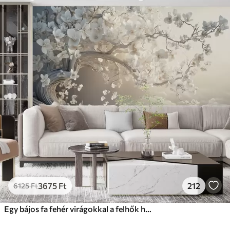
3675
Ft
212
6125
Ft
Egy bájos fa fehér virágokkal a felhők hátterében, érdekes stílusban, finom meleg színekben