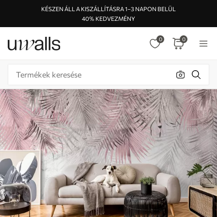
KÉSZEN ÁLL A KISZÁLLÍTÁSRA 1–3 NAPON BELÜL
40% KEDVEZMÉNY
0
0