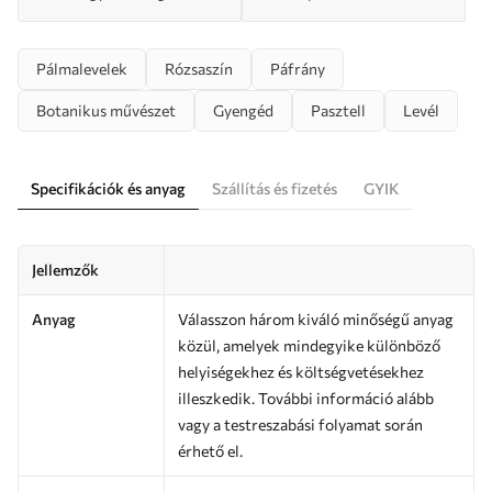
Pálmalevelek
Rózsaszín
Páfrány
Botanikus művészet
Gyengéd
Pasztell
Levél
Specifikációk és anyag
Szállítás és fizetés
GYIK
Jellemzők
Anyag
Válasszon három kiváló minőségű anyag
közül, amelyek mindegyike különböző
helyiségekhez és költségvetésekhez
illeszkedik. További információ alább
vagy a testreszabási folyamat során
érhető el.