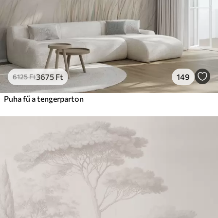
3675
Ft
149
6125
Ft
Puha fű a tengerparton