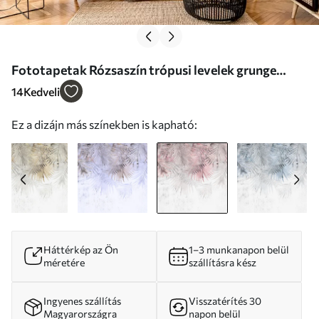
Fototapetak Rózsaszín trópusi levelek grunge
stílusban Nr. u93843v2
14
Kedveli
Ez a dizájn más színekben is kapható:
Háttérkép az Ön
1–3 munkanapon belül
méretére
szállításra kész
Ingyenes szállítás
Visszatérítés 30
Magyarországra
napon belül