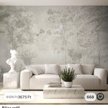
3675
Ft
668
6125
Ft
Bájos erdő