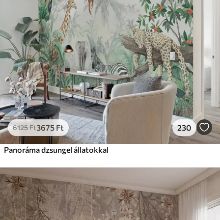
3675
Ft
230
6125
Ft
Panoráma dzsungel állatokkal