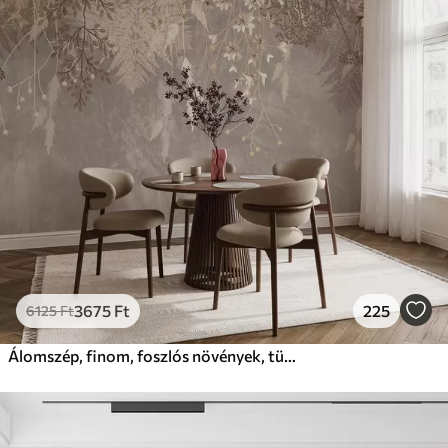
3675
Ft
225
6125
Ft
Álomszép, finom, foszlós növények, tüskék és virágok barna pasztell színekben, ködös, texturált háttér előtt