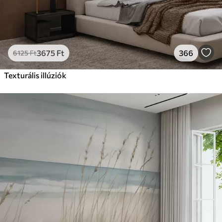
3675
Ft
366
6125
Ft
Texturális illúziók