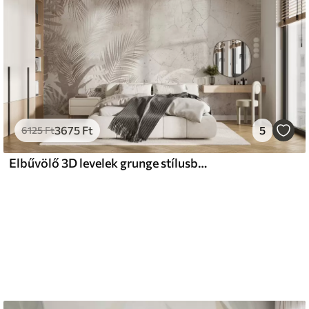
3675
Ft
5
6125
Ft
Elbűvölő 3D levelek grunge stílusban