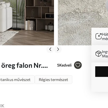
Hát
mér
Ing
Mag
öreg falon Nr.
5
Kedveli
tanikus művészet
Régies természet
IK