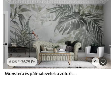
3675
Ft
9
6125
Ft
Monstera és pálmalevelek a zöld és szürke árnyalataiban, botanikai, trópusi lombozat, dzsungel növények, texturált háttér