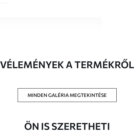
őségű anyag közül, amelyek mindegyike
költségvetésekhez illeszkedik. További
reszabási folyamat során érhető el.
VÉLEMÉNYEK A TERMÉKRŐL
MINDEN GALÉRIA MEGTEKINTÉSE
t méretben nyomtatjuk ki, és legfeljebb 50
a vágjuk.
étaragasztót adhat hozzá.
ÖN IS SZERETHETI
atosan tisztítható. A lakkozott tapéták vízzel