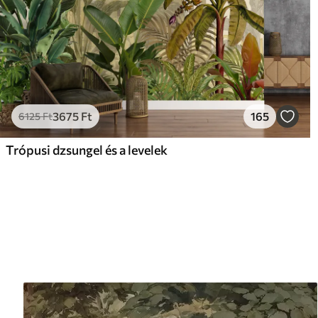
3675
Ft
165
6125
Ft
Trópusi dzsungel és a levelek