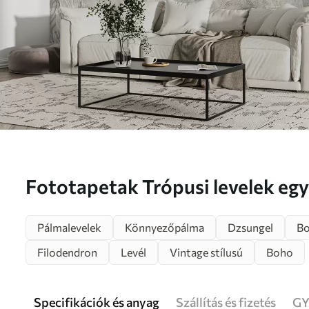
Fototapetak Trópusi levelek egy 
u93964
Pálmalevelek
Könnyezőpálma
Dzsungel
Bo
Filodendron
Levél
Vintage stílusú
Boho
Specifikációk és anyag
Szállítás és fizetés
GY