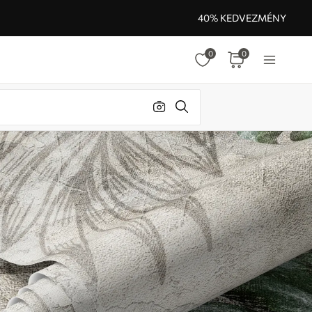
40% KEDVEZMÉNY
0
0