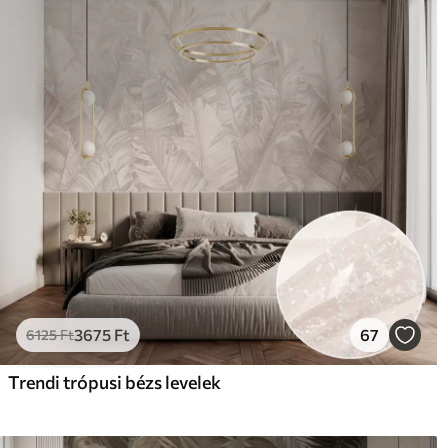
3675
Ft
67
6125
Ft
Trendi trópusi bézs levelek