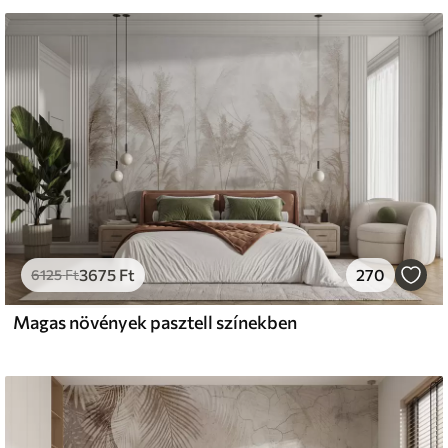
s
émium
33
9499
Ft
/m²
3675
Ft
270
l and Stick
6125
Ft
666
13600
Ft
/m²
Magas növények pasztell színekben