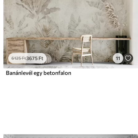
3675
Ft
11
6125
Ft
Banánlevél egy betonfalon