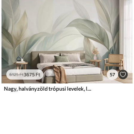
3675
Ft
57
6125
Ft
Nagy, halványzöld trópusi levelek, lágy pasztell színekkel, texturált mintázattal