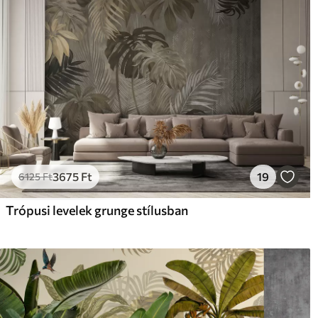
3675
Ft
19
6125
Ft
Trópusi levelek grunge stílusban