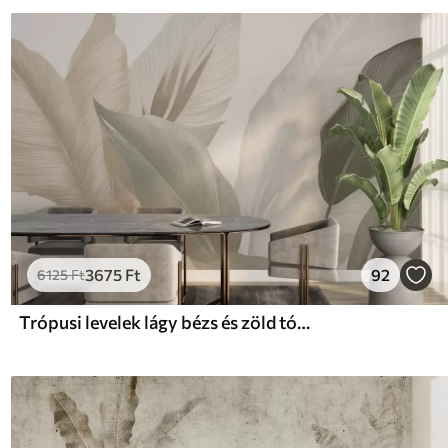
3675
Ft
92
6125
Ft
Trópusi levelek lágy bézs és zöld tónusokban, akvarell hatású, gyengéd színátmenetekkel