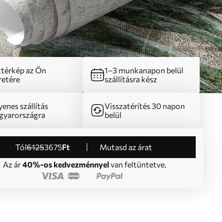
térkép az Ön
1–3 munkanapon belül
etére
szállításra kész
yenes szállítás
Visszatérítés 30 napon
yarországra
belül
Tól
6125
3675
Ft
Mutasd az árat
Az ár
40%-os kedvezménnyel
van feltüntetve.