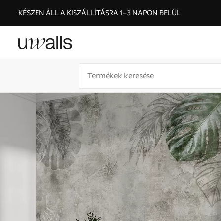
KÉSZEN ÁLL A KISZÁLLÍTÁSRA 1–3 NAPON BELÜL