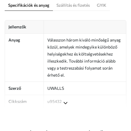
Specifikációk és anyag
Szállítás és fizetés
GYIK
Jellemzők
Anyag
Válasszon három kiváló minőségű anyag
közül, amelyek mindegyike különböző
helyiségekhez és költségvetésekhez
illeszkedik. További információ alább
vagy a testreszabási folyamat során
érhető el.
Szerző
UWALLS
Cikkszám
u95432
Termelés
A képet az Ön által megadott méretben
nyomtatjuk ki, és legfeljebb 50 cm
széles, egyforma csíkokra vágjuk.