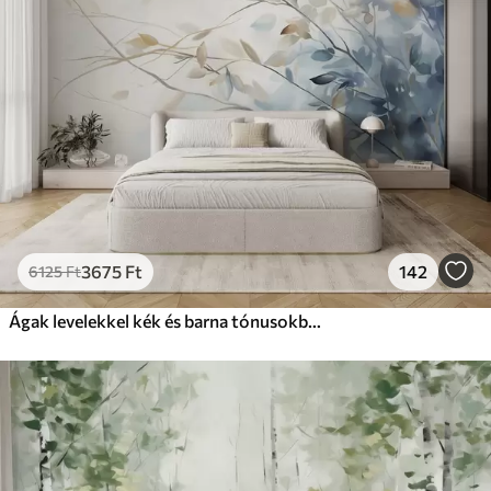
3675
Ft
142
6125
Ft
Ágak levelekkel kék és barna tónusokban, világos háttér, lágy és finom, akvarell stílusban