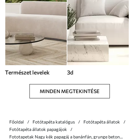
Természet levelek
3d
MINDEN MEGTEKINTÉSE
Főoldal
Fotótapéta katalógus
Fotótapéta állatok
Fotótapéta állatok papagájok
Fototapetak Nagy kék papagáj a banánfán, grunge beton