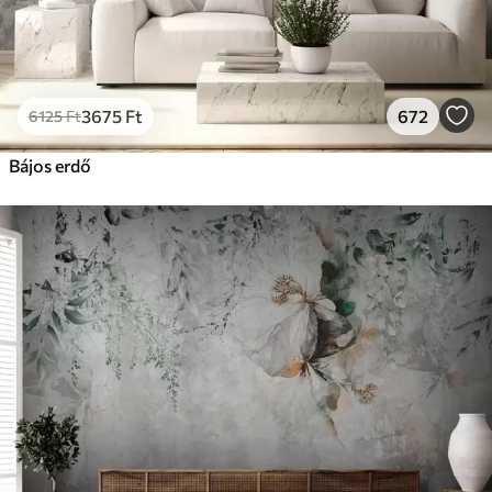
3675
Ft
672
6125
Ft
Bájos erdő