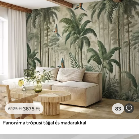
3675
Ft
83
6125
Ft
Panoráma trópusi tájjal és madarakkal