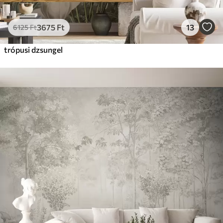
3675
Ft
13
6125
Ft
trópusi dzsungel