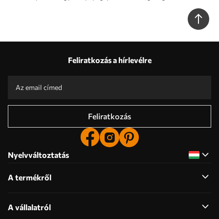
textúrával Nr. u95432
Feliratkozás a hírlevélre
Feliratkozás
Nyelvváltoztatás
A termékről
A vállalatról