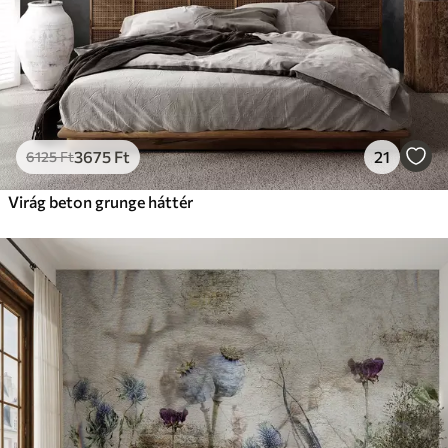
3675
Ft
21
6125
Ft
Virág beton grunge háttér