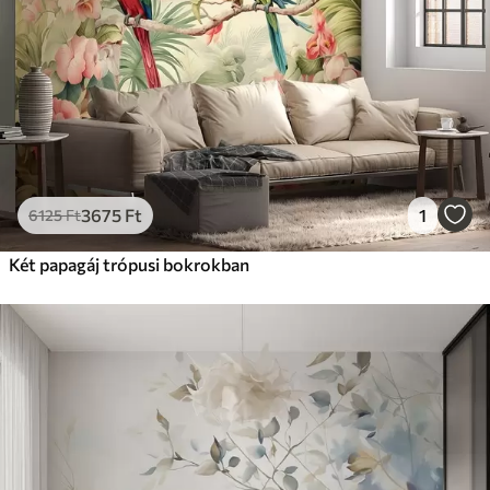
15833
9499
Ft
/m²
Prémium vinil
18208
10925
Ft
/m²
Peel and Stick
22666
13600
Ft
/m²
3675
Ft
1
6125
Ft
Két papagáj trópusi bokrokban