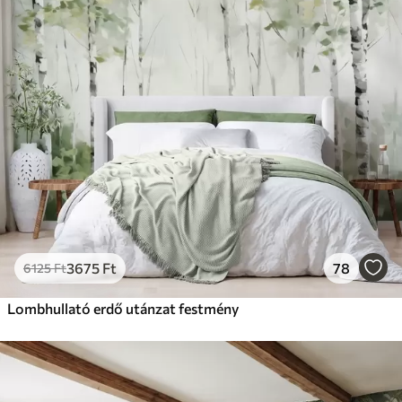
3675
Ft
78
6125
Ft
Lombhullató erdő utánzat festmény