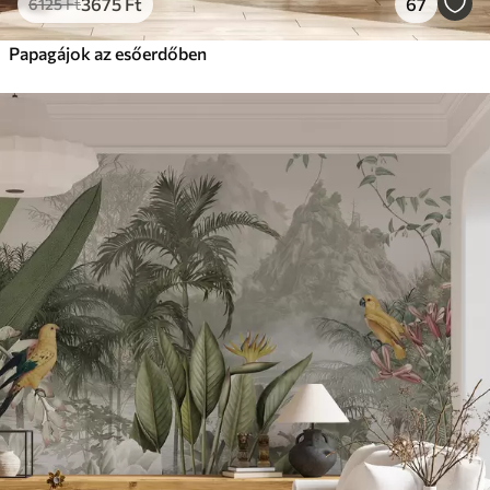
3675
Ft
67
6125
Ft
Papagájok az esőerdőben