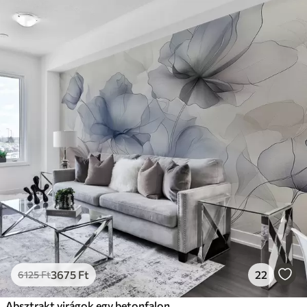
3675
Ft
22
6125
Ft
Absztrakt virágok egy betonfalon