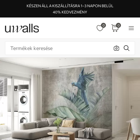
KÉSZEN ÁLL A KISZÁLLÍTÁSRA 1–3 NAPON BELÜL
40% KEDVEZMÉNY
0
0