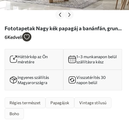
Fototapetak Nagy kék papagáj a banánfán, grunge
beton textúrával Nr. u95432
6
Kedveli
Háttérkép az Ön
1–3 munkanapon belül
méretére
szállításra kész
Ingyenes szállítás
Visszatérítés 30
Magyarországra
napon belül
Régies természet
Papagájok
Vintage stílusú
Boho