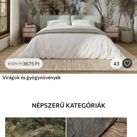
3675
Ft
43
6125
Ft
Virágok és gyógynövények
NÉPSZERŰ KATEGÓRIÁK