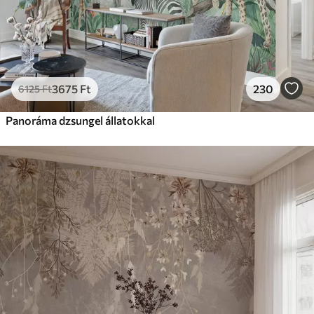
3675
Ft
230
6125
Ft
Panoráma dzsungel állatokkal