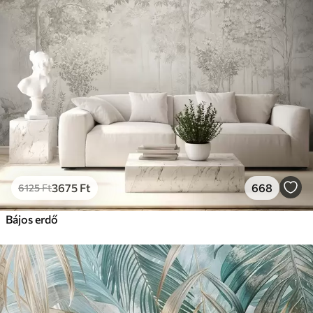
3675
Ft
668
6125
Ft
Bájos erdő