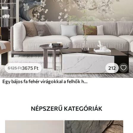
3675
Ft
212
6125
Ft
Egy bájos fa fehér virágokkal a felhők hátterében, érdekes stílusban, finom meleg színekben
NÉPSZERŰ KATEGÓRIÁK