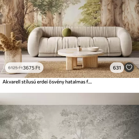
Prémium
15833
9499
Ft
/m²
Prémium vinil
18208
10925
Ft
/m²
Peel and Stick
22666
13600
Ft
/m²
3675
Ft
631
6125
Ft
Akvarell stílusú erdei ösvény hatalmas fák között