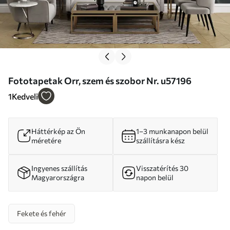
Fototapetak Orr, szem és szobor Nr. u57196
1
Kedveli
Háttérkép az Ön
1–3 munkanapon belül
méretére
szállításra kész
Ingyenes szállítás
Visszatérítés 30
Magyarországra
napon belül
Fekete és fehér