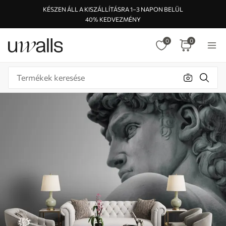
KÉSZEN ÁLL A KISZÁLLÍTÁSRA 1–3 NAPON BELÜL
40% KEDVEZMÉNY
0
0