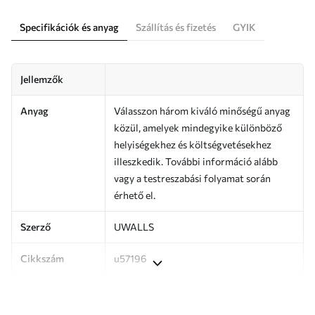
Specifikációk és anyag
Szállítás és fizetés
GYIK
Jellemzők
Anyag
Válasszon három kiváló minőségű anyag
közül, amelyek mindegyike különböző
helyiségekhez és költségvetésekhez
illeszkedik. További információ alább
vagy a testreszabási folyamat során
érhető el.
Szerző
UWALLS
Cikkszám
u57196
Termelés
A képet az Ön által megadott méretben
nyomtatjuk ki, és legfeljebb 50 cm