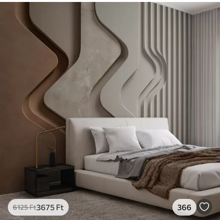
3675
Ft
366
6125
Ft