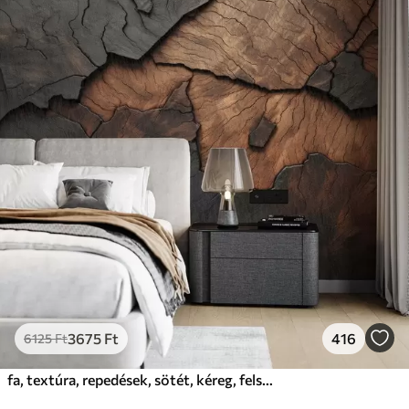
3675
Ft
416
6125
Ft
fa, textúra, repedések, sötét, kéreg, felszín