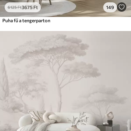
3675
Ft
149
6125
Ft
Puha fű a tengerparton