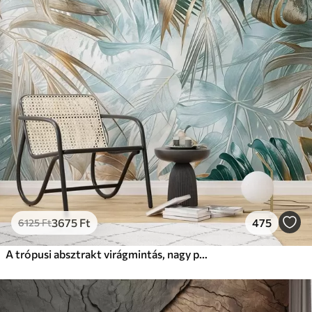
3675
Ft
475
6125
Ft
A trópusi absztrakt virágmintás, nagy pálmalevelekkel, kék és bézs árnyalatokkal buja légkört teremt