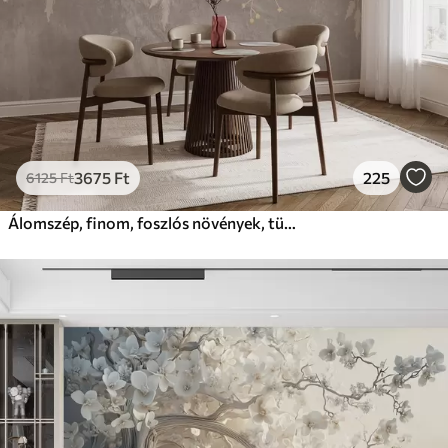
3675
Ft
225
6125
Ft
Álomszép, finom, foszlós növények, tüskék és virágok barna pasztell színekben, ködös, texturált háttér előtt