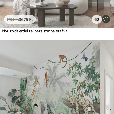
3675
Ft
62
6125
Ft
Nyugodt erdei táj bézs színpalettával