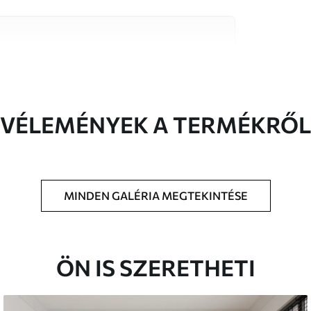
őségű anyag közül, amelyek mindegyike
költségvetésekhez illeszkedik. További
reszabási folyamat során érhető el.
VÉLEMÉNYEK A TERMÉKRŐL
MINDEN GALÉRIA MEGTEKINTÉSE
t méretben nyomtatjuk ki, és legfeljebb 50
a vágjuk.
étaragasztót adhat hozzá.
ÖN IS SZERETHETI
atosan tisztítható. A lakkozott tapéták vízzel