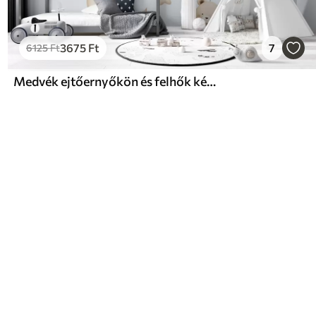
3675
Ft
7
6125
Ft
Medvék ejtőernyőkön és felhők kék háttéren