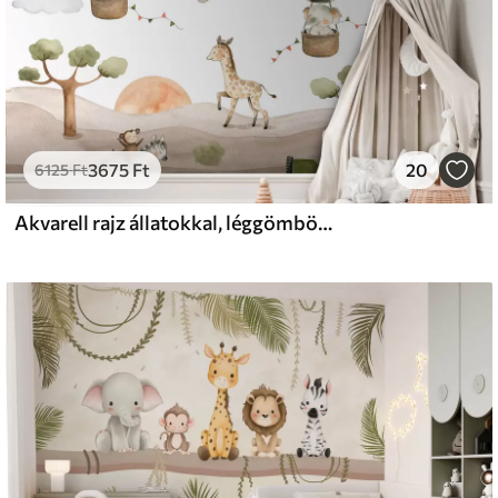
3675
Ft
20
6125
Ft
Akvarell rajz állatokkal, léggömbökkel, repülővel és autóval