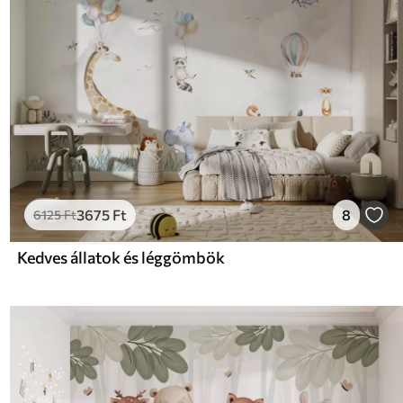
3675
Ft
8
6125
Ft
Kedves állatok és léggömbök