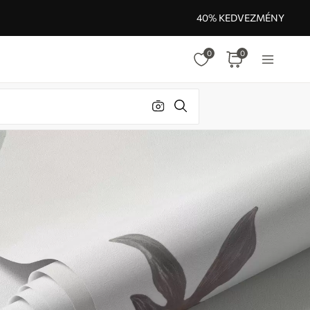
40% KEDVEZMÉNY
0
0