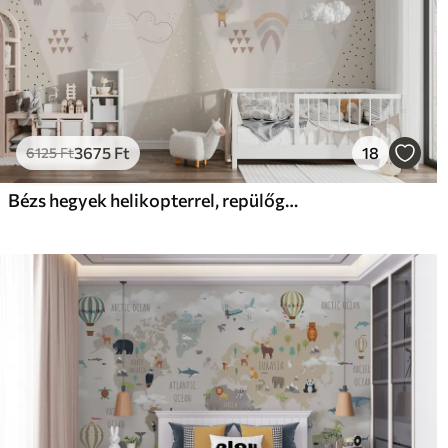
3675
Ft
18
6125
Ft
Bézs hegyek helikopterrel, repülőgéppel és állatokkal