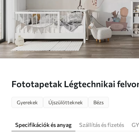
Fototapetak Légtechnikai felvon
stílusban Nr. u08348
Gyerekek
Újszülötteknek
Bézs
Specifikációk és anyag
Szállítás és fizetés
GY