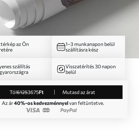
térkép az Ön
1–3 munkanapon belül
etére
szállításra kész
yenes szállítás
Visszatérítés 30 napon
yarországra
belül
Tól
6125
3675
Ft
Mutasd az árat
Az ár
40%-os kedvezménnyel
van feltüntetve.