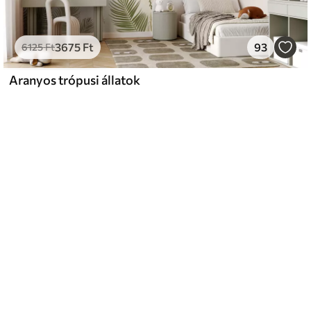
3675
Ft
93
6125
Ft
Aranyos trópusi állatok