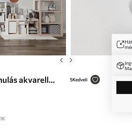
Hát
mér
Ing
Mag
ulás akvarell
5
Kedveli
IK