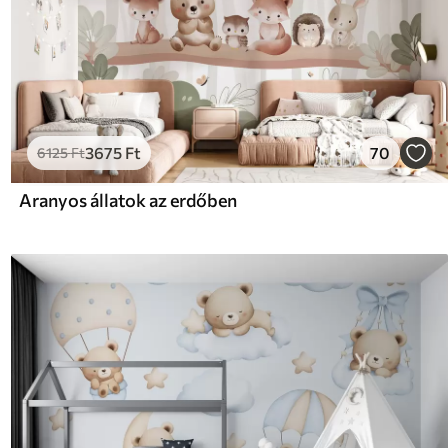
3675
Ft
70
6125
Ft
Aranyos állatok az erdőben