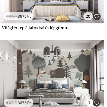
3675
Ft
20
6125
Ft
Világtérkép állatokkal és léggömbökkel
3675
Ft
7
6125
Ft