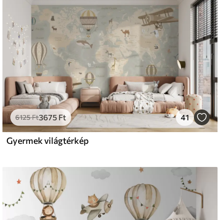
s
émium
33
9499
Ft
/m²
3675
Ft
41
l and Stick
6125
Ft
666
13600
Ft
/m²
Gyermek világtérkép