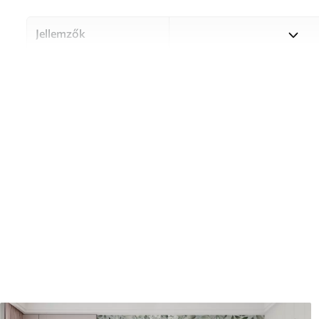
Jellemzők
Anyag
Válasszon három kiváló min
különböző helyiségekhez és 
információ alább vagy a test
Szerző
UWALLS
Cikkszám
u08348
Termelés
A képet az Ön által megadot
cm széles, egyforma csíkokr
Továbbá
Lakkbevonatot és/vagy tap
Tisztítás
A tapéta puha szivaccsal óv
tisztíthatók.