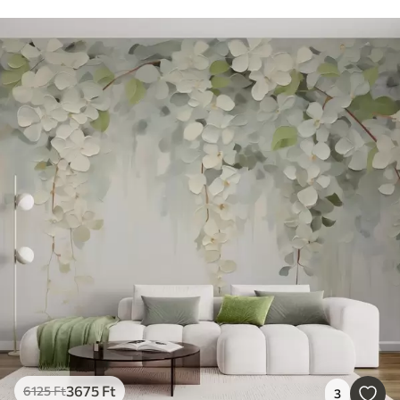
3675
Ft
6125
Ft
3