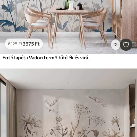
3675
Ft
6125
Ft
2
Fotótapéta Vadon termő fűfélék és virágok, festői stílusban ábrázolva világos háttér előtt