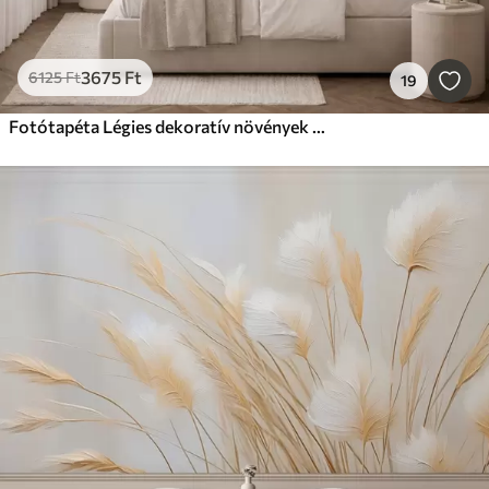
3675
Ft
6125
Ft
19
Fotótapéta Légies dekoratív növények meleg krémes árnyalatokban