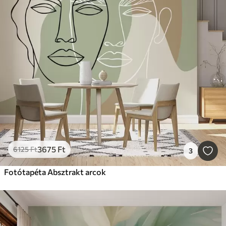
3675
Ft
6125
Ft
3
Fotótapéta Absztrakt arcok