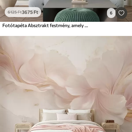
3675
Ft
6125
Ft
6
Fotótapéta Absztrakt festmény, amely pitypangokat ábrázol