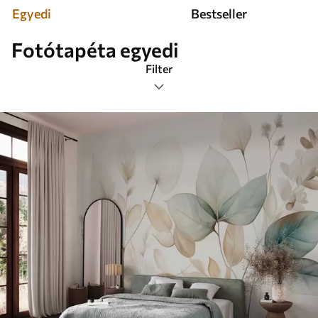
Egyedi
Bestseller
Fotótapéta egyedi
Filter
Címkék
Képformátum
Színes
Smart
Mindent visszaállítani