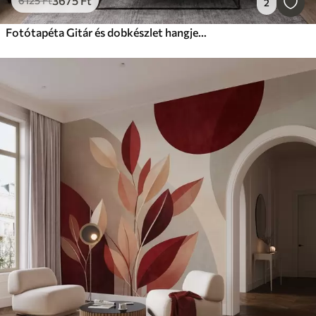
3675
Ft
6125
Ft
2
Fotótapéta Gitár és dobkészlet hangjegyekkel