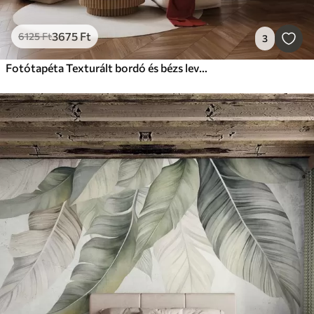
3675
Ft
6125
Ft
3
Fotótapéta Texturált bordó és bézs levelek absztrakt formákból álló háttér előtt, minimalizmus, modern művészet