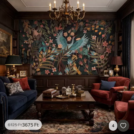
3675
Ft
6125
Ft
4