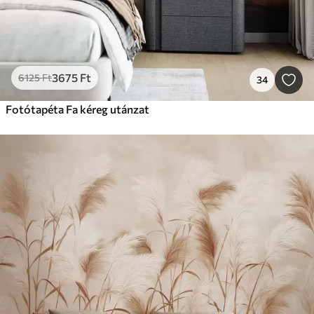
3675
Ft
6125
Ft
34
Fotótapéta Fa kéreg utánzat