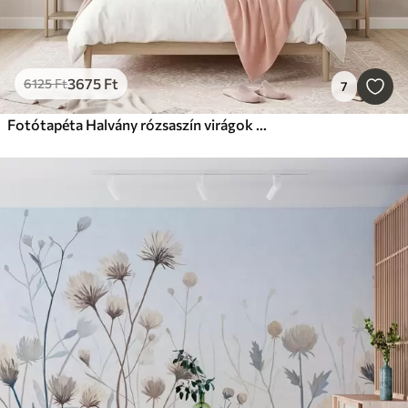
3675
Ft
6125
Ft
7
Fotótapéta Halvány rózsaszín virágok világos háttér előtt