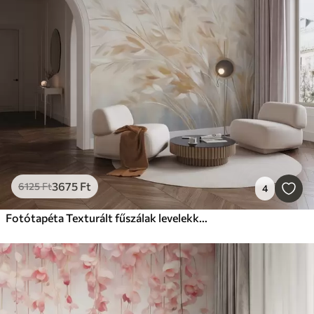
3675
Ft
6125
Ft
4
Fotótapéta Texturált fűszálak levelekkel, amelyek lágyan hullámzanak egy puha, tompa háttér előtt