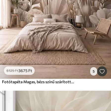
3675
Ft
6125
Ft
5
Fotótapéta Magas, bézs színű szárított virágok semleges bézs árnyalatokban