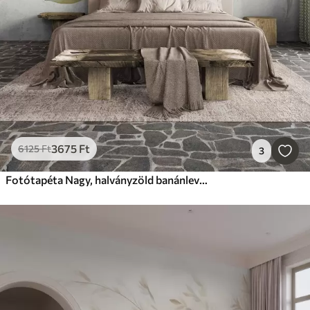
3675
Ft
6125
Ft
3
Fotótapéta Nagy, halványzöld banánlevelek, részletesen kidolgozott erekkel, texturált grafika, világos háttér