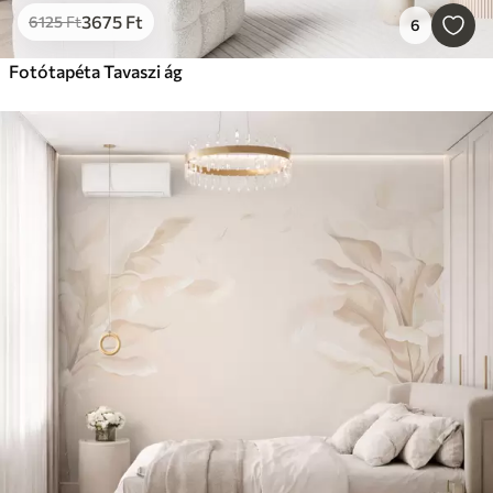
3675
Ft
6125
Ft
6
Fotótapéta Tavaszi ág