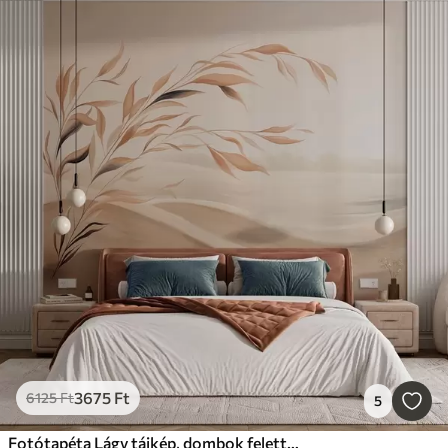
3675
Ft
6125
Ft
5
Fotótapéta Lágy tájkép, dombok felett ívelő ágakkal, világos bézs árnyalatokban