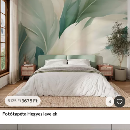
3675
Ft
6125
Ft
4
Fotótapéta Hegyes levelek