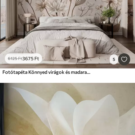
3675
Ft
6125
Ft
5
Fotótapéta Könnyed virágok és madarak lágy háttér előtt