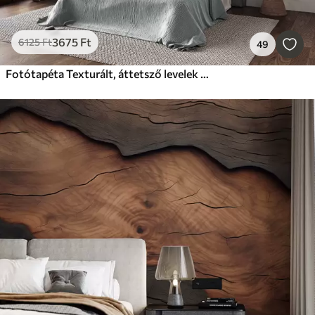
3675
Ft
6125
Ft
49
Fotótapéta Texturált, áttetsző levelek halvány bézs és türkiz árnyalatokban, finom szárakkal, puha, világos háttér előtt