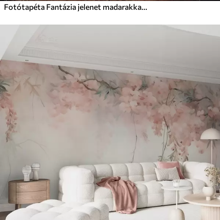
Fotótapéta Fantázia jelenet madarakkal és állatokkal növények között