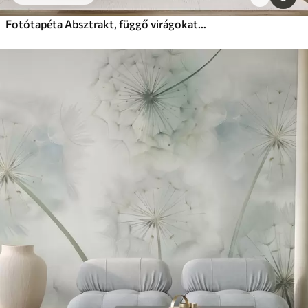
Fotótapéta Absztrakt, függő virágokat ábrázoló festmény