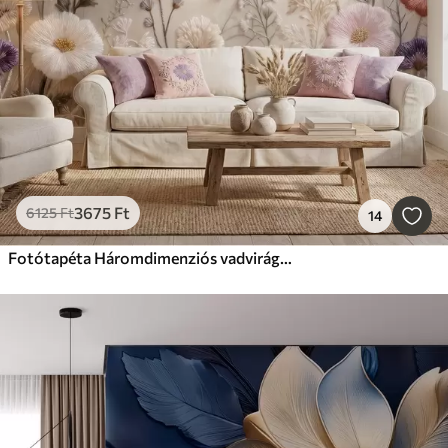
3675
Ft
6125
Ft
14
Fotótapéta Háromdimenziós vadvirágok, kézzel készített hímzéshatással, pasztell színvilágban