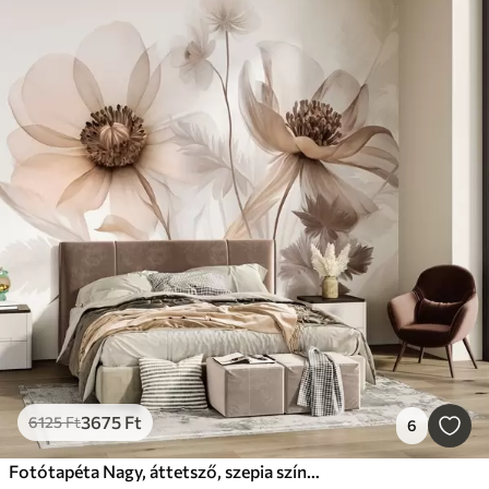
3675
Ft
6125
Ft
6
Fotótapéta Nagy, áttetsző, szepia színű virágok, finom szirmokkal, tollszerű levelekkel és kisebb virágokkal