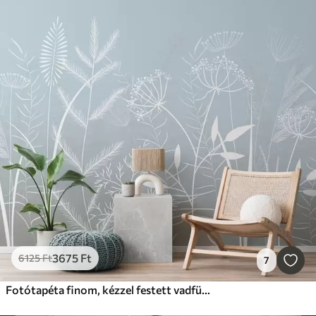
3675
Ft
6125
Ft
7
Fotótapéta finom, kézzel festett vadfüvek és virágok szürkéskék háttér előtt