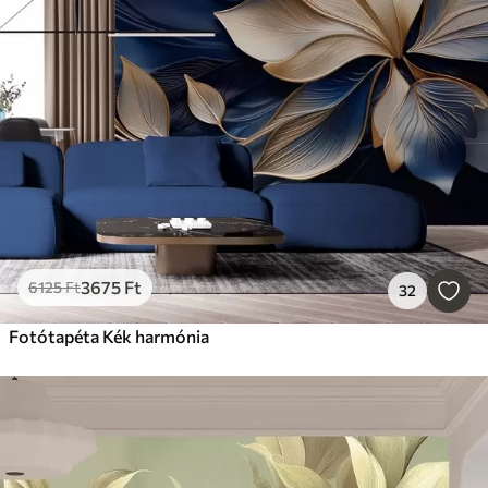
3675
Ft
6125
Ft
32
Fotótapéta Kék harmónia