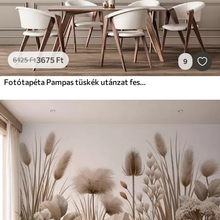
3675
Ft
6125
Ft
9
Fotótapéta Pampas tüskék utánzat festés