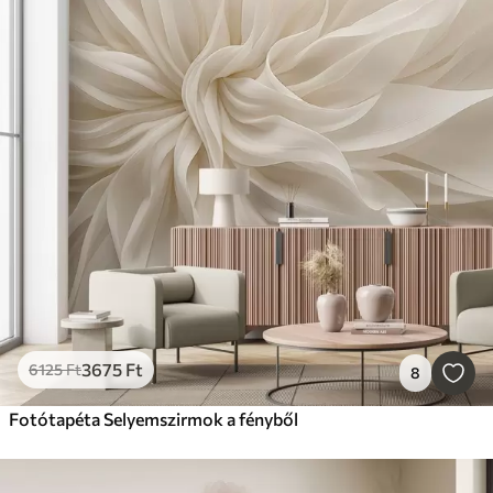
3675
Ft
6125
Ft
8
Fotótapéta Selyemszirmok a fényből