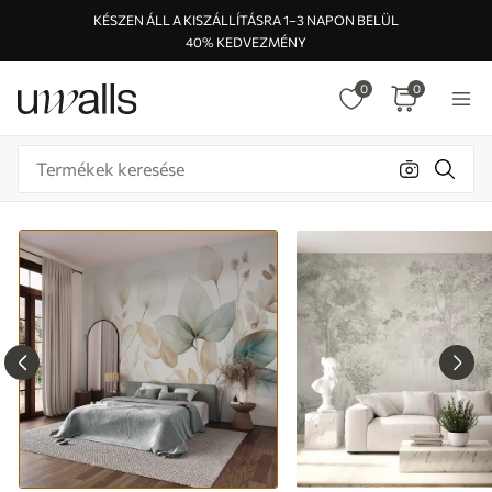
KÉSZEN ÁLL A KISZÁLLÍTÁSRA 1–3 NAPON BELÜL
40% KEDVEZMÉNY
0
0