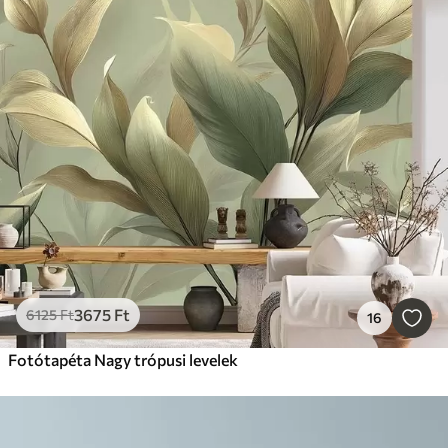
3675
Ft
6125
Ft
16
Fotótapéta Nagy trópusi levelek