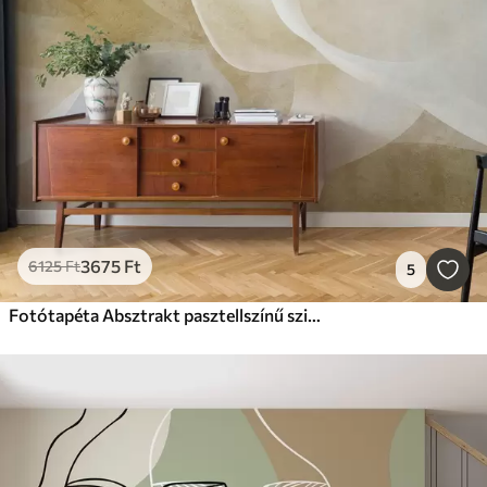
3675
Ft
6125
Ft
5
Fotótapéta Absztrakt pasztellszínű szirmok, lágy, áttetsző rétegekkel, akvarell stílusban