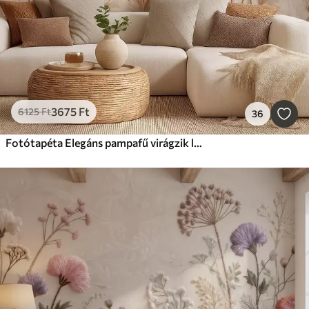
3675
Ft
6125
Ft
36
Fotótapéta Elegáns pampafű virágzik lágy bézs és tejes árnyalatokban