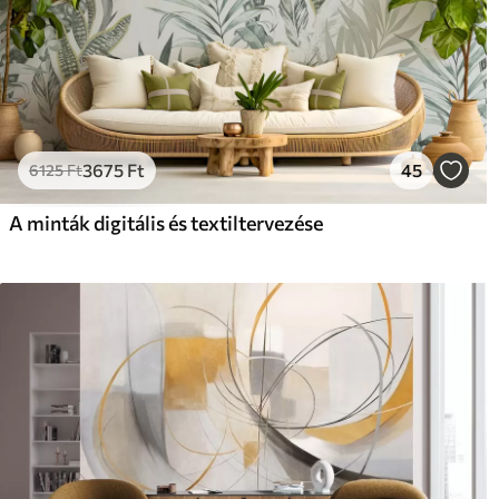
3675
Ft
45
6125
Ft
A minták digitális és textiltervezése