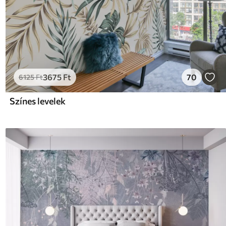
3675
Ft
70
6125
Ft
Színes levelek