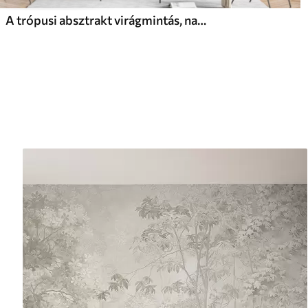
A trópusi absztrakt virágmintás, nagy pálmalevelekkel, kék és bézs árnyalatokkal buja légkört teremt