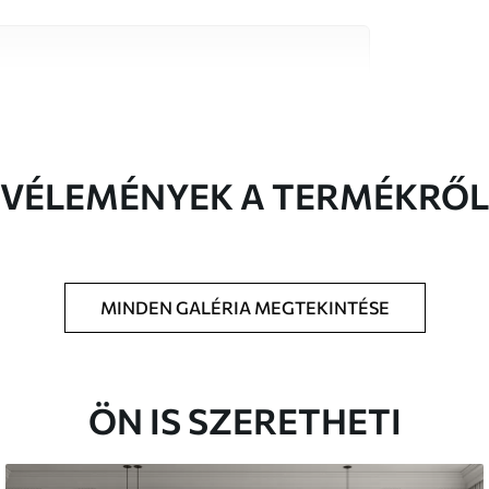
őségű anyag közül, amelyek mindegyike
költségvetésekhez illeszkedik. További
reszabási folyamat során érhető el.
VÉLEMÉNYEK A TERMÉKRŐL
MINDEN GALÉRIA MEGTEKINTÉSE
t méretben nyomtatjuk ki, és legfeljebb 50
a vágjuk.
étaragasztót adhat hozzá.
ÖN IS SZERETHETI
atosan tisztítható. A lakkozott tapéták vízzel