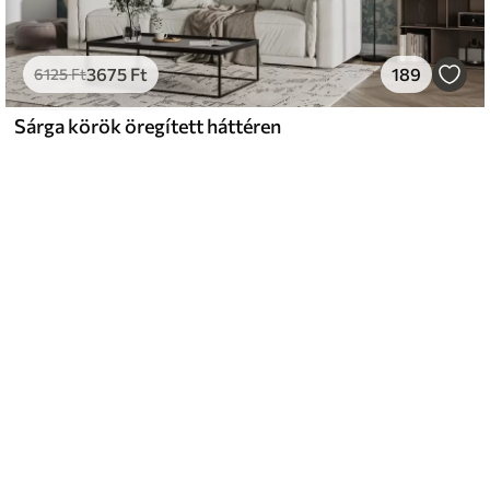
3675
Ft
189
6125
Ft
Sárga körök öregített háttéren