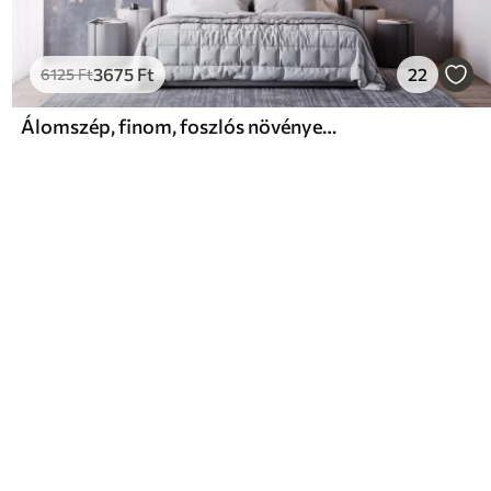
3675
Ft
22
6125
Ft
Álomszép, finom, foszlós növények, tüskék és virágok kék pasztell színekben, ködös, texturált háttér előtt