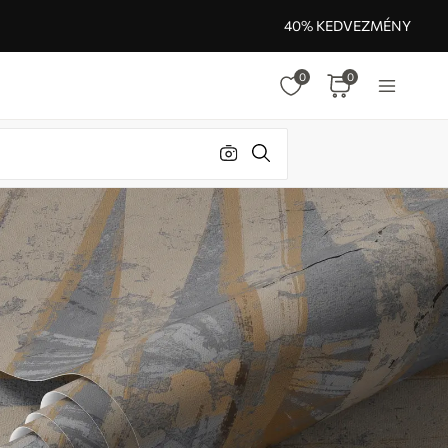
40% KEDVEZMÉNY
0
0