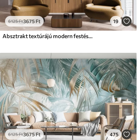
3675
Ft
19
6125
Ft
Absztrakt textúrájú modern festészeti stílus ívelt vonalakkal és geometrikus formákkal szürke, fehér és narancssárga árnyalatokban
3675
Ft
475
6125
Ft