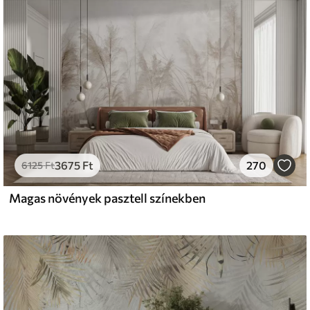
s
émium
33
9499
Ft
/m²
3675
Ft
270
l and Stick
6125
Ft
666
13600
Ft
/m²
Magas növények pasztell színekben