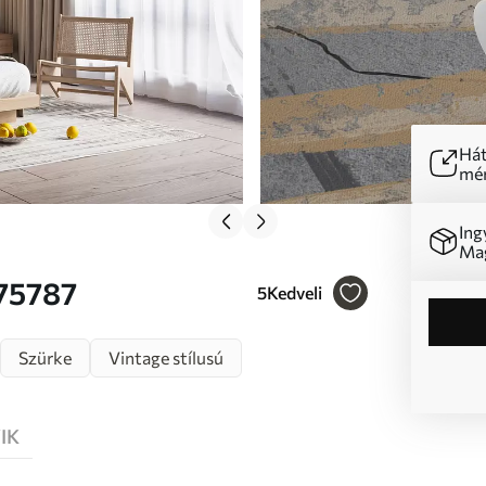
Hát
mér
Ing
Mag
u75787
5
Kedveli
Szürke
Vintage stílusú
IK