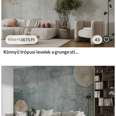
3675
Ft
43
6125
Ft
Könnyű trópusi levelek a grunge stílusában