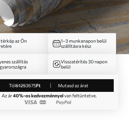
térkép az Ön
1–3 munkanapon belül
etére
szállításra kész
yenes szállítás
Visszatérítés 30 napon
yarországra
belül
Tól
6125
3675
Ft
Mutasd az árat
Az ár
40%-os kedvezménnyel
van feltüntetve.