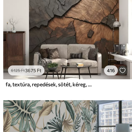
3675
Ft
416
6125
Ft
fa, textúra, repedések, sötét, kéreg, felszín