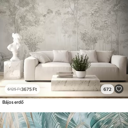
3675
Ft
672
6125
Ft
Bájos erdő