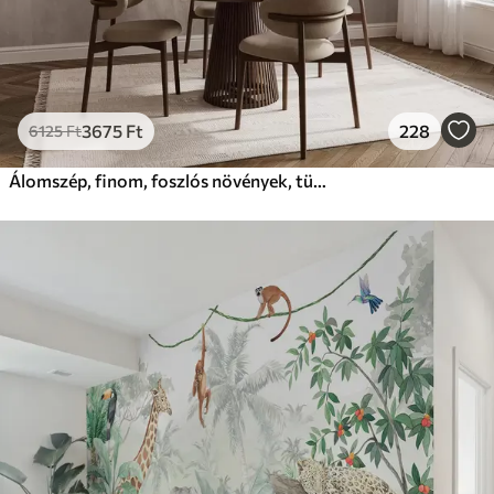
3675
Ft
228
6125
Ft
Álomszép, finom, foszlós növények, tüskék és virágok barna pasztell színekben, ködös, texturált háttér előtt