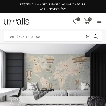
KÉSZEN ÁLL A KISZÁLLÍTÁSRA 1–3 NAPON BELÜL
40% KEDVEZMÉNY
0
0