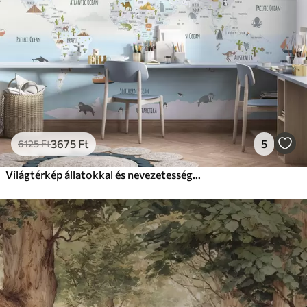
3675
Ft
5
6125
Ft
Világtérkép állatokkal és nevezetességekkel