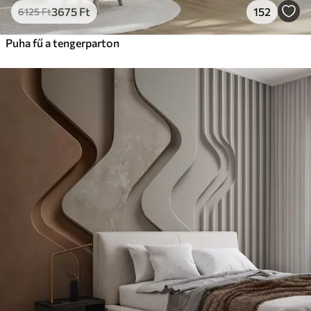
3675
Ft
152
6125
Ft
Puha fű a tengerparton