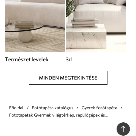
Természet levelek
3d
MINDEN MEGTEKINTÉSE
Főoldal
Fotótapéta katalógus
Gyerek fotótapéta
Fototapetak Gyermek világtérkép, repülőgépek és
léggömbök Nr. u79995