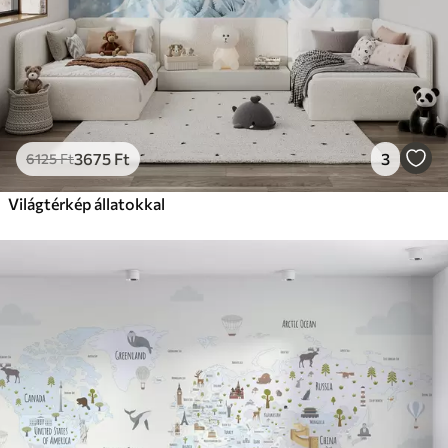
Prémium vinil
18208
10925
Ft
/m²
Peel and Stick
22666
13600
Ft
/m²
3675
Ft
3
6125
Ft
Világtérkép állatokkal