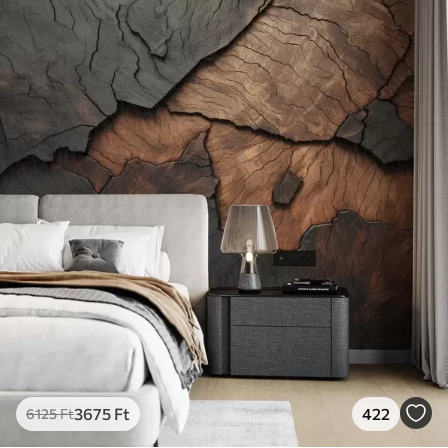
3675
Ft
422
6125
Ft