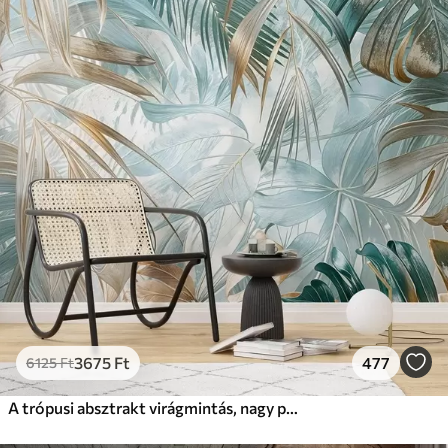
3675
Ft
477
6125
Ft
A trópusi absztrakt virágmintás, nagy pálmalevelekkel, kék és bézs árnyalatokkal buja légkört teremt