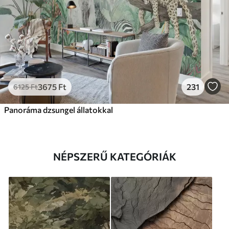
3675
Ft
231
6125
Ft
Panoráma dzsungel állatokkal
NÉPSZERŰ KATEGÓRIÁK