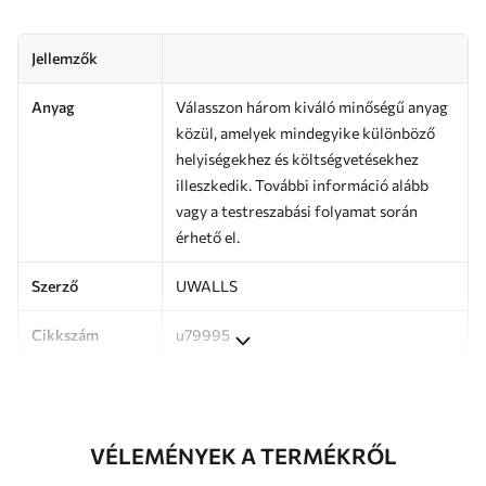
Jellemzők
Anyag
Válasszon három kiváló minőségű anyag
közül, amelyek mindegyike különböző
helyiségekhez és költségvetésekhez
illeszkedik. További információ alább
vagy a testreszabási folyamat során
érhető el.
Szerző
UWALLS
Cikkszám
u79995
Termelés
A képet az Ön által megadott méretben
nyomtatjuk ki, és legfeljebb 50 cm
széles, egyforma csíkokra vágjuk.
VÉLEMÉNYEK A TERMÉKRŐL
Továbbá
Lakkbevonatot és/vagy tapétaragasztót