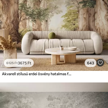
3675
Ft
643
6125
Ft
Akvarell stílusú erdei ösvény hatalmas fák között