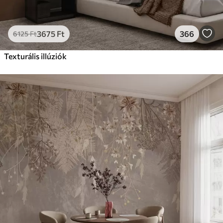
3675
Ft
366
6125
Ft
Texturális illúziók