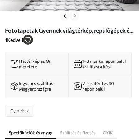
Fototapetak Gyermek világtérkép, repülőgépek és
léggömbök Nr. u79995
1
Kedveli
Háttérkép az Ön
1–3 munkanapon belül
méretére
szállításra kész
Ingyenes szállítás
Visszatérítés 30
Magyarországra
napon belül
Gyerekek
Specifikációk és anyag
Szállítás és fizetés
GYIK