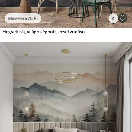
3675
Ft
4
6125
Ft
Hegyek táj, világos égbolt, ecsetvonások, semleges bézs és szürke színek, hegység, hegyvonulat