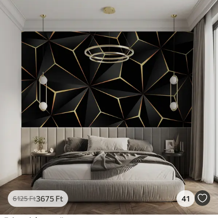
3675
Ft
41
6125
Ft