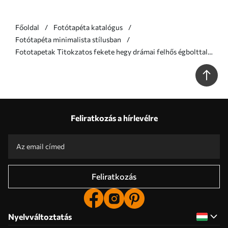
Főoldal
Fotótapéta katalógus
Fotótapéta minimalista stílusban
Fototapetak Titokzatos fekete hegy drámai felhős égbolttal
Nr. u96473
Feliratkozás a hírlevélre
Feliratkozás
Nyelvváltoztatás