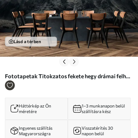
Lásd a térben
Fototapetak Titokzatos fekete hegy drámai felhős
égbolttal Nr. u96473
Háttérkép az Ön
1–3 munkanapon belül
méretére
szállításra kész
Ingyenes szállítás
Visszatérítés 30
Magyarországra
napon belül