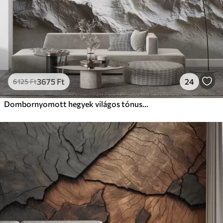
3675
Ft
24
6125
Ft
Dombornyomott hegyek világos tónusokban, textúrával