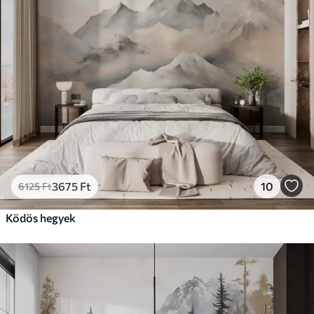
3675
Ft
10
6125
Ft
Ködös hegyek