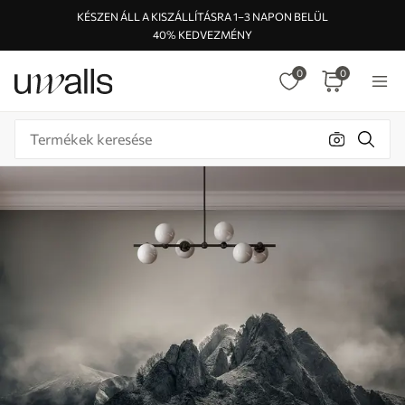
KÉSZEN ÁLL A KISZÁLLÍTÁSRA 1–3 NAPON BELÜL
40% KEDVEZMÉNY
0
0