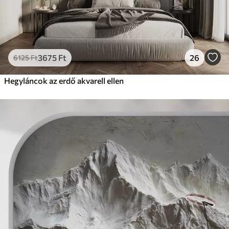
3675
Ft
26
6125
Ft
Hegyláncok az erdő akvarell ellen