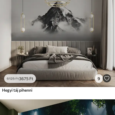
Standard
12500
7500
Ft
/m²
Prémium
15833
9499
Ft
/m²
Prémium vinil
18208
10925
Ft
/m²
Peel and Stick
22666
13600
Ft
/m²
3675
Ft
9
6125
Ft
Hegyi táj pihenni