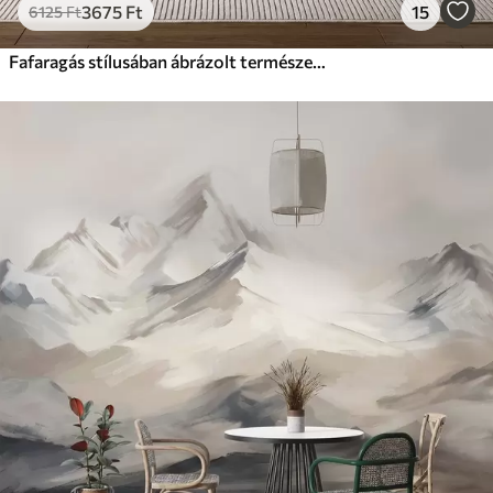
3675
Ft
15
6125
Ft
Fafaragás stílusában ábrázolt természeti táj fenyőfákkal és hegyekkel