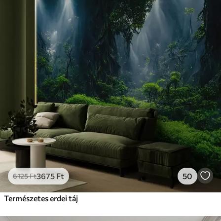
3675
Ft
50
6125
Ft
Természetes erdei táj