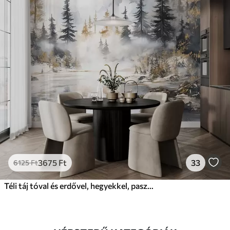
3675
Ft
33
6125
Ft
Téli táj tóval és erdővel, hegyekkel, pasztell stílusú darwing