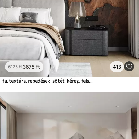
3675
Ft
413
6125
Ft
fa, textúra, repedések, sötét, kéreg, felszín