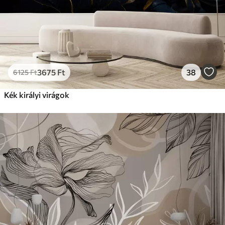
3675
Ft
38
6125
Ft
Kék királyi virágok