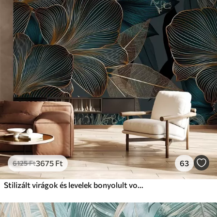
3675
Ft
63
6125
Ft
Stilizált virágok és levelek bonyolult vonalvezetéssel, sötét háttéren a teal és a sárga árnyalataiban