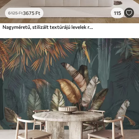
3675
Ft
115
6125
Ft
Nagyméretű, stilizált textúrájú levelek részletes erezettel, a zöld, krém és bézs különböző árnyalataiban