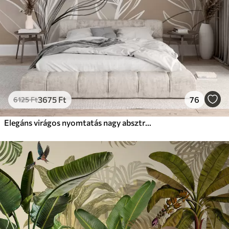
3675
Ft
76
6125
Ft
Elegáns virágos nyomtatás nagy absztrakt vonalú virágokkal és levelekkel, szürke és bézs árnyalatokban, világos háttérrel