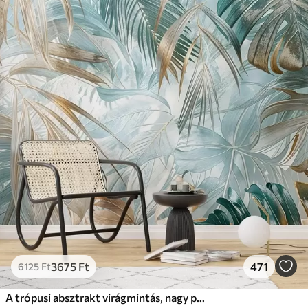
3675
Ft
471
6125
Ft
A trópusi absztrakt virágmintás, nagy pálmalevelekkel, kék és bézs árnyalatokkal buja légkört teremt