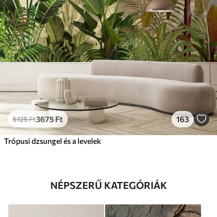
3675
Ft
163
6125
Ft
Trópusi dzsungel és a levelek
NÉPSZERŰ KATEGÓRIÁK