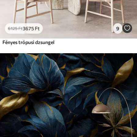
3675
Ft
9
6125
Ft
Fényes trópusi dzsungel