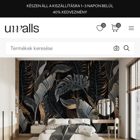
KÉSZEN ÁLL A KISZÁLLÍTÁSRA 1–3 NAPON BELÜL
40% KEDVEZMÉNY
0
0