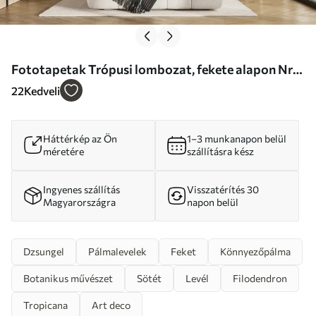
Fototapetak Trópusi lombozat, fekete alapon Nr.
u71889
22
Kedveli
Háttérkép az Ön
1–3 munkanapon belül
méretére
szállításra kész
Ingyenes szállítás
Visszatérítés 30
Magyarországra
napon belül
Dzsungel
Pálmalevelek
Feket
Könnyezőpálma
Botanikus művészet
Sötét
Levél
Filodendron
Tropicana
Art deco