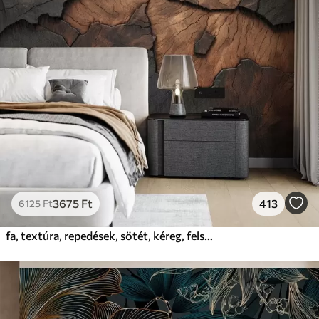
3675
Ft
413
6125
Ft
fa, textúra, repedések, sötét, kéreg, felszín