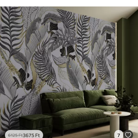
3675
Ft
7
6125
Ft