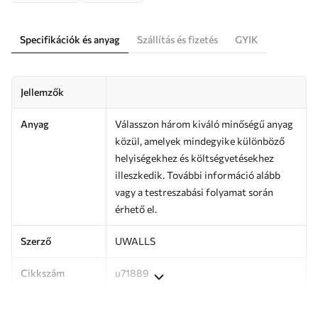
Specifikációk és anyag
Szállítás és fizetés
GYIK
Jellemzők
Anyag
Válasszon három kiváló minőségű anyag
közül, amelyek mindegyike különböző
helyiségekhez és költségvetésekhez
illeszkedik. További információ alább
vagy a testreszabási folyamat során
érhető el.
Szerző
UWALLS
Cikkszám
u71889
Befejezés
Félig matt.