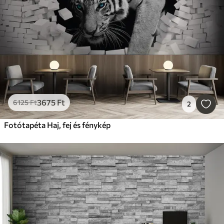
3675
Ft
6125
Ft
2
Fotótapéta Haj, fej és fénykép