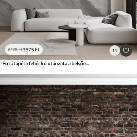
3675
Ft
6125
Ft
14
Fotótapéta fehér kő utánzata a belsőépítészetben