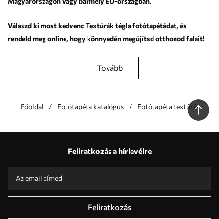
Magyarországon vagy bármely EU-országban
.
Válaszd ki most kedvenc Textúrák tégla fotótapétádat, és
rendeld meg online, hogy könnyedén megújítsd otthonod falait!
tovább
Főoldal
Fotótapéta katalógus
Fotótapéta textúrák
F
t
t
Előnyeink
Válaszok:
1
Feliratkozás a hírlevélre
Gyártás egyedi méretek szerint
Vegyen részt a 2025-ös ünnepi akciókban és kapjon kedvezményt
Ingyenes professzionális képszerkesztés
Promo kódok kedvezményekkel rendelni!
Feliratkozás