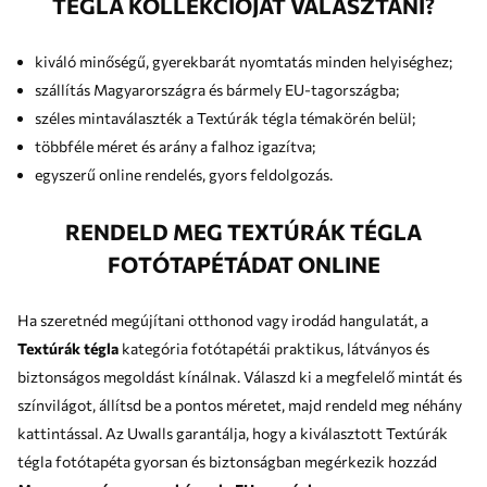
TÉGLA KOLLEKCIÓJÁT VÁLASZTANI?
kiváló minőségű, gyerekbarát nyomtatás minden helyiséghez;
szállítás Magyarországra és bármely EU-tagországba;
széles mintaválaszték a Textúrák tégla témakörén belül;
többféle méret és arány a falhoz igazítva;
egyszerű online rendelés, gyors feldolgozás.
RENDELD MEG TEXTÚRÁK TÉGLA
FOTÓTAPÉTÁDAT ONLINE
Ha szeretnéd megújítani otthonod vagy irodád hangulatát, a
Textúrák tégla
kategória fotótapétái praktikus, látványos és
biztonságos megoldást kínálnak. Válaszd ki a megfelelő mintát és
színvilágot, állítsd be a pontos méretet, majd rendeld meg néhány
kattintással. Az Uwalls garantálja, hogy a kiválasztott Textúrák
tégla fotótapéta gyorsan és biztonságban megérkezik hozzád