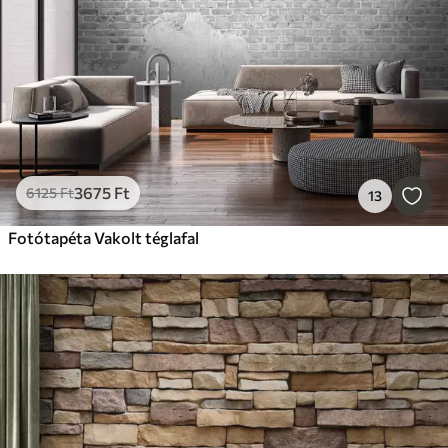
3675
Ft
6125
Ft
13
Fotótapéta Vakolt téglafal