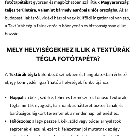
fotótapétákat
gyorsan és megbízhatóan szállítjuk
Magyarország
teljes területére, valamint bármely európai uniós országba
. Akár
budapesti lakásról, vidéki házról vagy külföldi ingatlanról van szó,
a Textúrák tégla faldekoráció könnyedén és biztonságosan eljut
hozzád.
MELY HELYISÉGEKHEZ ILLIK A TEXTÚRÁK
TÉGLA FOTÓTAPÉTA?
A
Textúrák tégla
különböző színekben és hangulatokban érhető
el, így könnyedén igazítható a helyiségek funkciójához.
Nappali:
a bézs, szürke, fehér és természetes tónusú Textúrák
tégla minták nyugodt, harmonikus hátteret biztosítanak, és
barátságos légkört teremtenek a mindennapi pihenéshez.
Hálószoba:
a lágy pasztell, kék, zöld vagy púder árnyalatok
segítenek ellazulni, ezért kifejezetten jól mutatnak az ágy