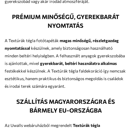
gyerekszobád vagy akár irodád atmoszféráját.
PRÉMIUM MINŐSÉGŰ, GYEREKBARÁT
NYOMTATÁS
A Textúrák tégla fotótapéták
magas minőségű, részletgazdag
nyomtatással
készülnek, amely biztonságosan használható
minden beltéri helyiségben. A felhasznált anyagok gyerekszobába
is ajánlottak, mivel
gyerekbarát, beltéri használatra alkalmas
festékekkel készülnek. A Textúrák tégla faldekoráció így nemcsak
esztétikus, hanem praktikus és biztonságos megoldás is családok
és irodai terek számára egyaránt.
SZÁLLÍTÁS MAGYARORSZÁGRA ÉS
BÁRMELY EU-ORSZÁGBA
Az Uwalls webáruházból megrendelt
Textúrák tégla