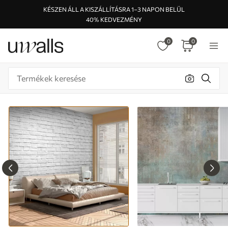
KÉSZEN ÁLL A KISZÁLLÍTÁSRA 1–3 NAPON BELÜL
40% KEDVEZMÉNY
0
0