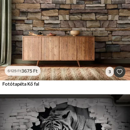
3675
Ft
6125
Ft
3
Fotótapéta Kő fal