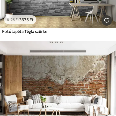
3675
Ft
6125
Ft
Fotótapéta Tégla szürke