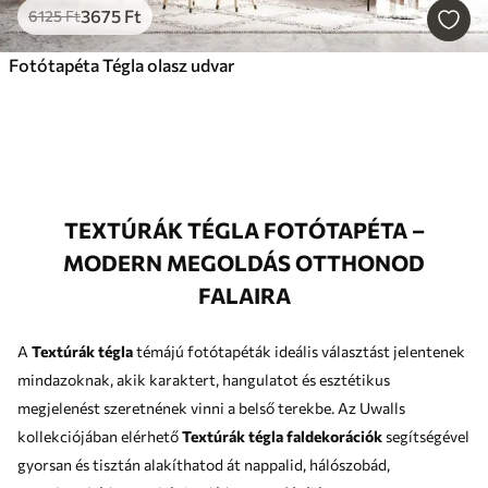
3675
Ft
6125
Ft
Fotótapéta Tégla olasz udvar
TEXTÚRÁK TÉGLA FOTÓTAPÉTA –
MODERN MEGOLDÁS OTTHONOD
FALAIRA
A
Textúrák tégla
témájú fotótapéták ideális választást jelentenek
mindazoknak, akik karaktert, hangulatot és esztétikus
megjelenést szeretnének vinni a belső terekbe. Az Uwalls
kollekciójában elérhető
Textúrák tégla faldekorációk
segítségével
gyorsan és tisztán alakíthatod át nappalid, hálószobád,