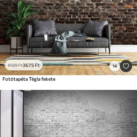
3675
Ft
6125
Ft
14
Fotótapéta Tégla fekete