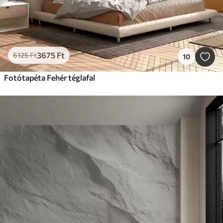
3675
Ft
6125
Ft
10
Fotótapéta Fehér téglafal