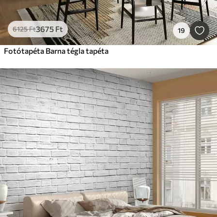
3675
Ft
6125
Ft
19
Fotótapéta Barna tégla tapéta