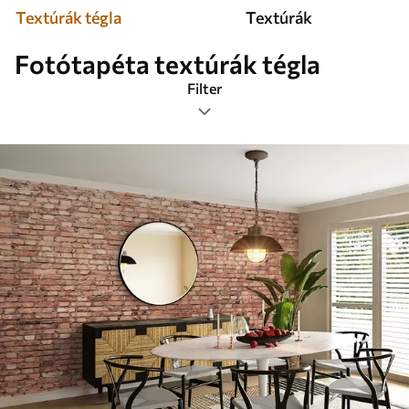
Textúrák tégla
Textúrák
Fotótapéta textúrák tégla
Filter
Címkék
Képformátum
Színes
Smart
Mindent visszaállítani