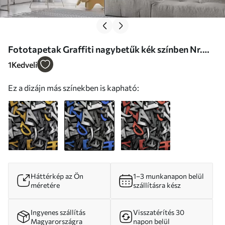
Fototapetak Graffiti nagybetűk kék színben Nr.
w01186v1
1
Kedveli
Ez a dizájn más színekben is kapható:
Háttérkép az Ön
1–3 munkanapon belül
méretére
szállításra kész
Ingyenes szállítás
Visszatérítés 30
Magyarországra
napon belül