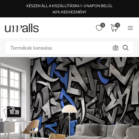
KÉSZEN ÁLL A KISZÁLLÍTÁSRA 1–3 NAPON BELÜL
40% KEDVEZMÉNY
0
0