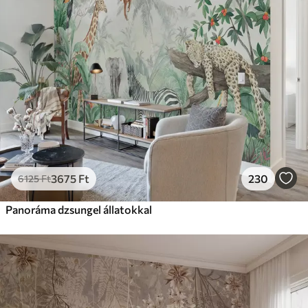
3675
Ft
230
6125
Ft
Panoráma dzsungel állatokkal