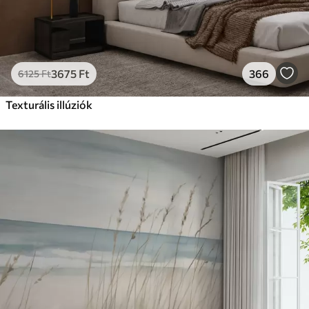
3675
Ft
366
6125
Ft
Texturális illúziók