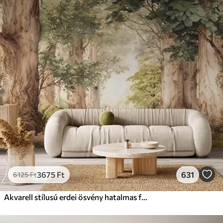
Standard
12500
7500
Ft
/m²
Prémium
15833
9499
Ft
/m²
Prémium vinil
18208
10925
Ft
/m²
Peel and Stick
22666
13600
Ft
/m²
3675
Ft
631
6125
Ft
Akvarell stílusú erdei ösvény hatalmas fák között