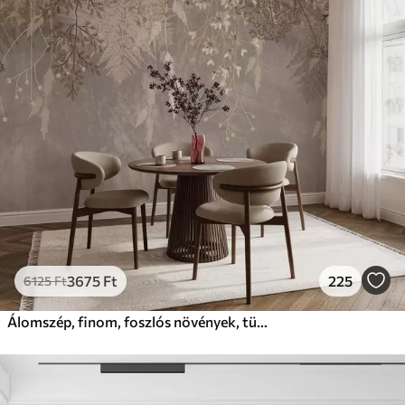
3675
Ft
225
6125
Ft
Álomszép, finom, foszlós növények, tüskék és virágok barna pasztell színekben, ködös, texturált háttér előtt