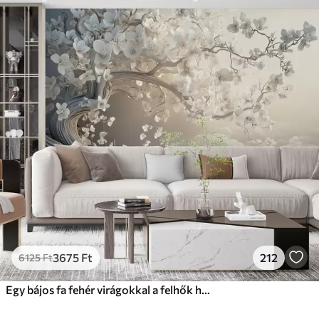
3675
Ft
212
6125
Ft
Egy bájos fa fehér virágokkal a felhők hátterében, érdekes stílusban, finom meleg színekben