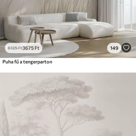
3675
Ft
149
6125
Ft
Puha fű a tengerparton