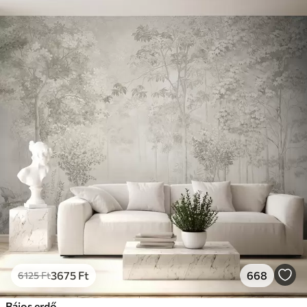
3675
Ft
668
6125
Ft
Bájos erdő