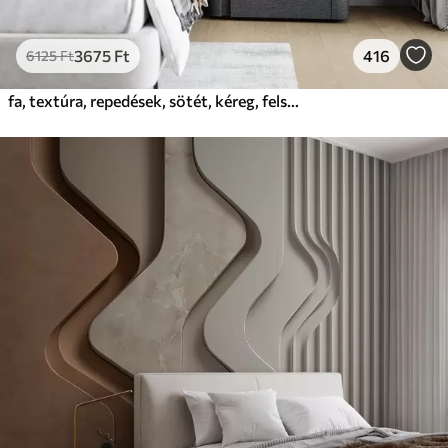
3675
Ft
416
6125
Ft
fa, textúra, repedések, sötét, kéreg, felszín