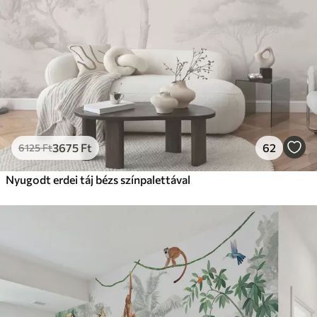
3675
Ft
62
6125
Ft
Nyugodt erdei táj bézs színpalettával