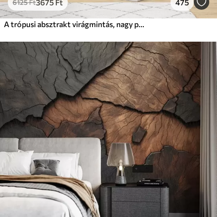
3675
Ft
475
6125
Ft
A trópusi absztrakt virágmintás, nagy pálmalevelekkel, kék és bézs árnyalatokkal buja légkört teremt