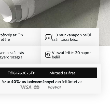
térkép az Ön
1–3 munkanapon belül
etére
szállításra kész
yenes szállítás
Visszatérítés 30 napon
yarországra
belül
Tól
6125
3675
Ft
Mutasd az árat
Az ár
40%-os kedvezménnyel
van feltüntetve.