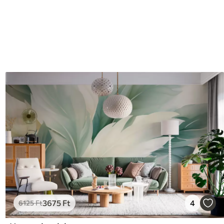
3675
Ft
4
6125
Ft