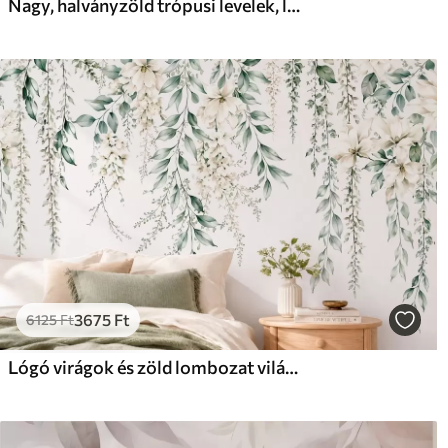
Nagy, halványzöld trópusi levelek, lágy pasztell színekkel, texturált mintázattal
3675
Ft
6125
Ft
Lógó virágok és zöld lombozat világos háttér előtt