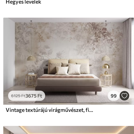
Hegyes levelek
3675
Ft
99
6125
Ft
Vintage textúrájú virágművészet, finom rajzstílusú kerti virágok és levelek illusztrációival, lágy pasztell bézs és szepia árnyalatokkal