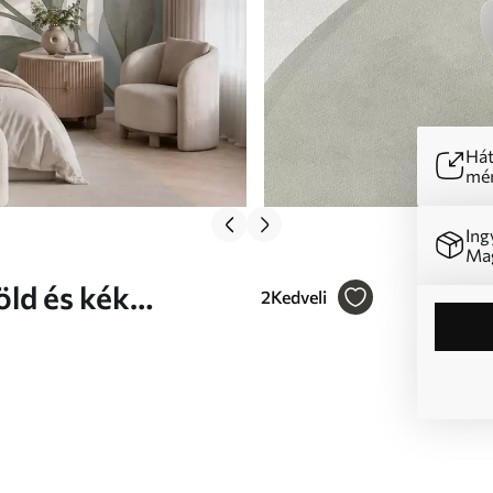
Hát
mér
Ing
Mag
öld és kék
2
Kedveli