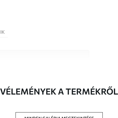
IK
őségű anyag közül, amelyek mindegyike
költségvetésekhez illeszkedik. További
reszabási folyamat során érhető el.
VÉLEMÉNYEK A TERMÉKRŐL