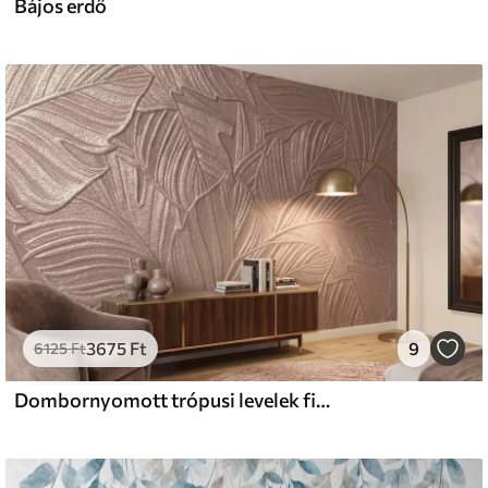
Bájos erdő
3675
Ft
9
6125
Ft
Dombornyomott trópusi levelek finom domborzattal, meleg bézs árnyalatokban