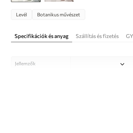
Levél
Botanikus művészet
Specifikációk és anyag
Szállítás és fizetés
GY
Jellemzők
Anyag
Válasszon három kiváló min
különböző helyiségekhez és 
információ alább vagy a test
Szerző
UWALLS
Cikkszám
w05693