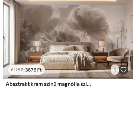
3675
Ft
1
6125
Ft
Absztrakt krém színű magnólia szirmok