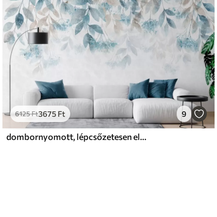
3675
Ft
9
6125
Ft
dombornyomott, lépcsőzetesen elrendezett levelek, türkiz és bézs árnyalatú virágokkal