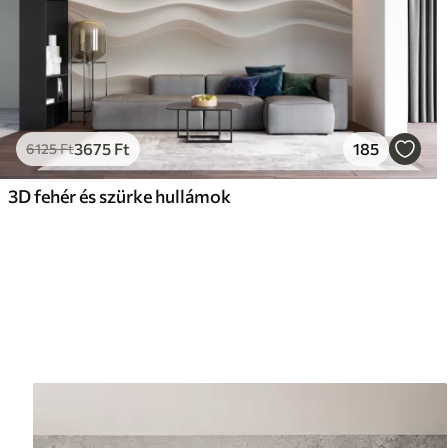
3675
Ft
185
6125
Ft
3D fehér és szürke hullámok