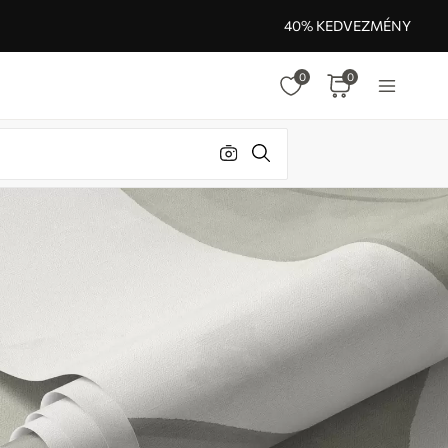
40% KEDVEZMÉNY
0
0