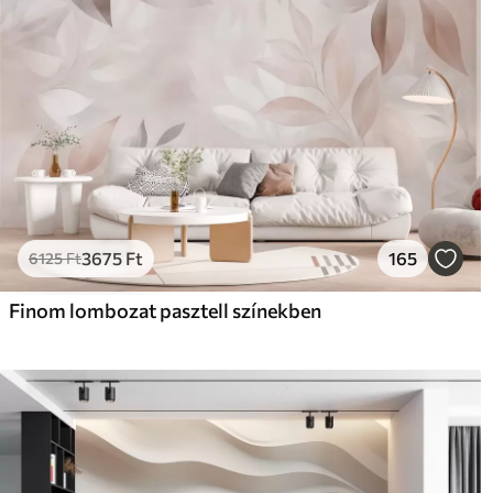
3675
Ft
165
6125
Ft
Finom lombozat pasztell színekben