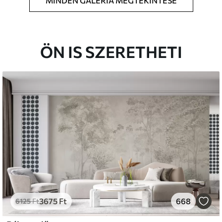
MINDEN GALÉRIA MEGTEKINTÉSE
t méretben nyomtatjuk ki, és legfeljebb 50
a vágjuk.
étaragasztót adhat hozzá.
ÖN IS SZERETHETI
atosan tisztítható. A lakkozott tapéták vízzel
s
émium
33
9499
Ft
/m²
3675
Ft
668
l and Stick
6125
Ft
666
13600
Ft
/m²