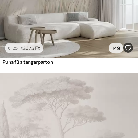
3675
Ft
149
6125
Ft
Puha fű a tengerparton