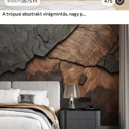
3675
Ft
475
6125
Ft
A trópusi absztrakt virágmintás, nagy pálmalevelekkel, kék és bézs árnyalatokkal buja légkört teremt