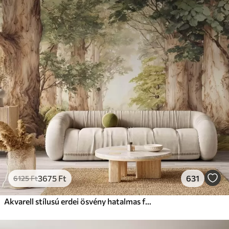
Standard
12500
7500
Ft
/m²
Prémium
15833
9499
Ft
/m²
Prémium vinil
18208
10925
Ft
/m²
Peel and Stick
22666
13600
Ft
/m²
3675
Ft
631
6125
Ft
Akvarell stílusú erdei ösvény hatalmas fák között