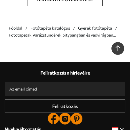
Főoldal
Fotótapéta katalógus
Gyerek fotótapéta
Fototapetak Varázstündérek pitypangban és vadvirágban
Skandináv stílusú lányoknak kék színben Nr. w07913v1
Feliratkozás a hírlevélre
Feliratkozás
Nyelvváltoztatás