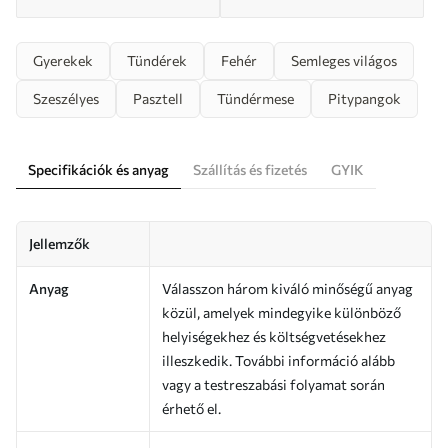
Gyerekek
Tündérek
Fehér
Semleges világos
Szeszélyes
Pasztell
Tündérmese
Pitypangok
Specifikációk és anyag
Szállítás és fizetés
GYIK
Jellemzők
Anyag
Válasszon három kiváló minőségű anyag
közül, amelyek mindegyike különböző
helyiségekhez és költségvetésekhez
illeszkedik. További információ alább
vagy a testreszabási folyamat során
érhető el.