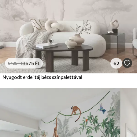
3675
Ft
62
6125
Ft
Nyugodt erdei táj bézs színpalettával