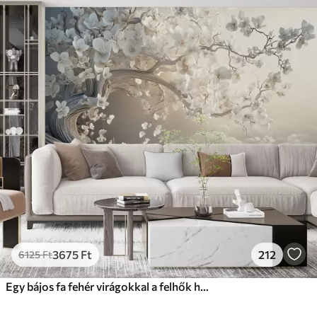
3675
Ft
212
6125
Ft
Egy bájos fa fehér virágokkal a felhők hátterében, érdekes stílusban, finom meleg színekben