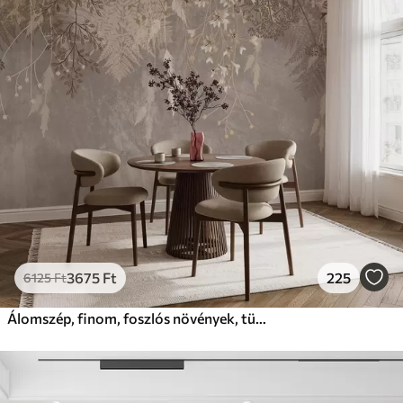
3675
Ft
225
6125
Ft
Álomszép, finom, foszlós növények, tüskék és virágok barna pasztell színekben, ködös, texturált háttér előtt