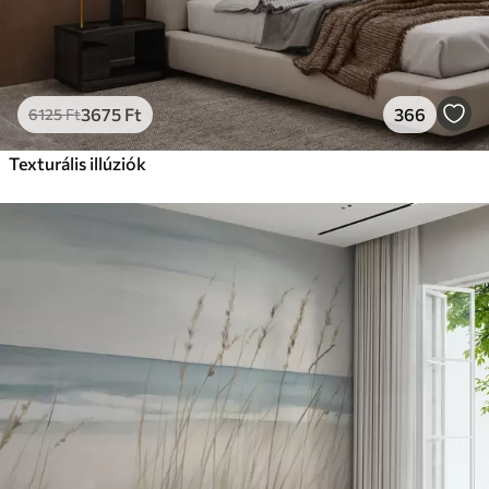
3675
Ft
366
6125
Ft
Texturális illúziók