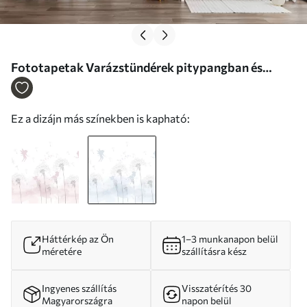
Fototapetak Varázstündérek pitypangban és
vadvirágban Skandináv stílusú lányoknak kék
színben Nr. w07913v1
Ez a dizájn más színekben is kapható:
Háttérkép az Ön
1–3 munkanapon belül
méretére
szállításra kész
Ingyenes szállítás
Visszatérítés 30
Magyarországra
napon belül