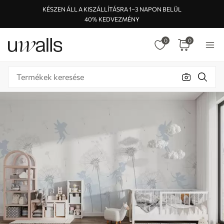
KÉSZEN ÁLL A KISZÁLLÍTÁSRA 1–3 NAPON BELÜL
40% KEDVEZMÉNY
0
0