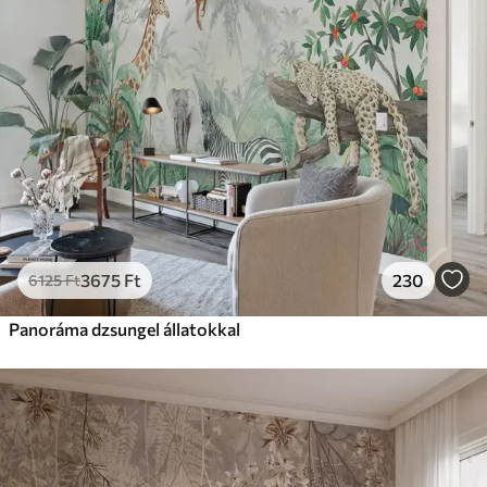
3675
Ft
230
6125
Ft
Panoráma dzsungel állatokkal