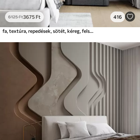
3675
Ft
416
6125
Ft
fa, textúra, repedések, sötét, kéreg, felszín