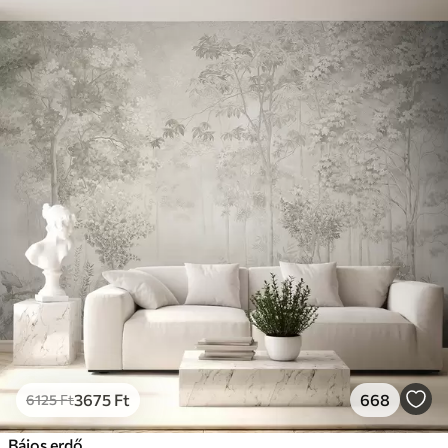
3675
Ft
668
6125
Ft
Bájos erdő