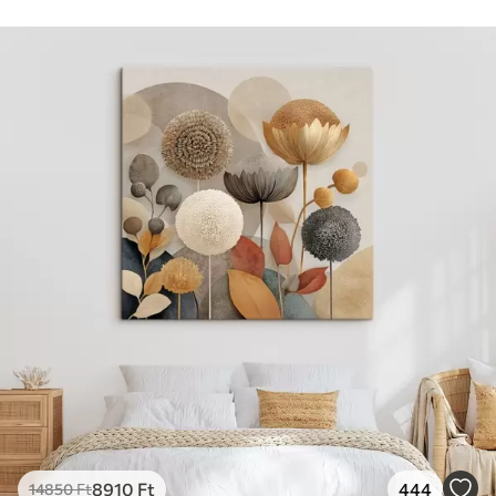
8910
Ft
444
14850
Ft