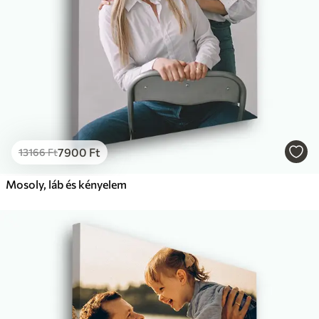
7900
Ft
13166
Ft
Mosoly, láb és kényelem