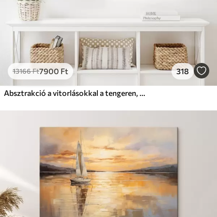
7900
Ft
318
13166
Ft
Absztrakció a vitorlásokkal a tengeren, akril stílusban, naplemente