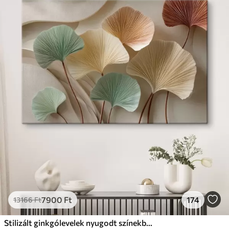
7900
Ft
174
13166
Ft
Stilizált ginkgólevelek nyugodt színekben