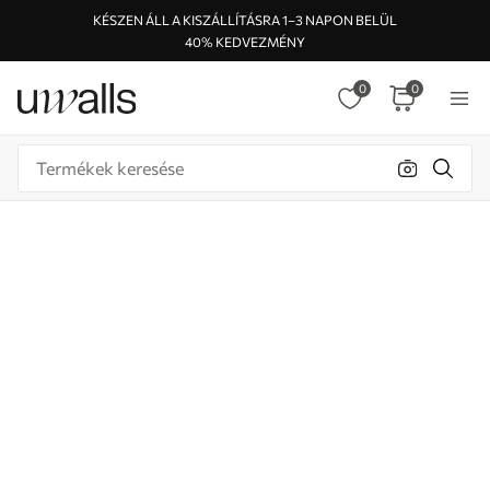
KÉSZEN ÁLL A KISZÁLLÍTÁSRA 1–3 NAPON BELÜL
40% KEDVEZMÉNY
0
0