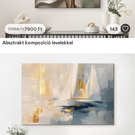
7900
Ft
143
13166
Ft
Absztrakt kompozíció levelekkel