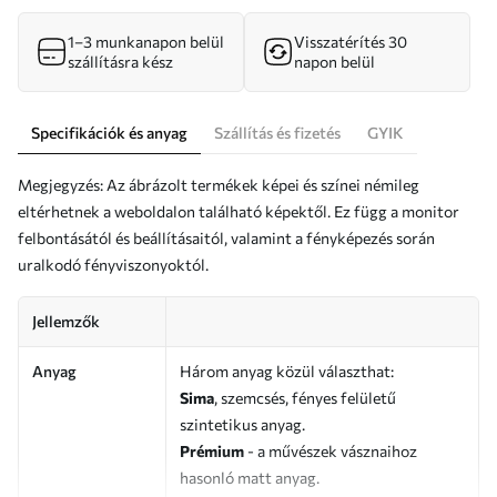
1–3 munkanapon belül
Visszatérítés 30
szállításra kész
napon belül
Specifikációk és anyag
Szállítás és fizetés
GYIK
Megjegyzés: Az ábrázolt termékek képei és színei némileg
eltérhetnek a weboldalon található képektől. Ez függ a monitor
felbontásától és beállításaitól, valamint a fényképezés során
uralkodó fényviszonyoktól.
Jellemzők
Anyag
Három anyag közül választhat:
Sima
, szemcsés, fényes felületű
szintetikus anyag.
Prémium
- a művészek vásznaihoz
hasonló matt anyag.