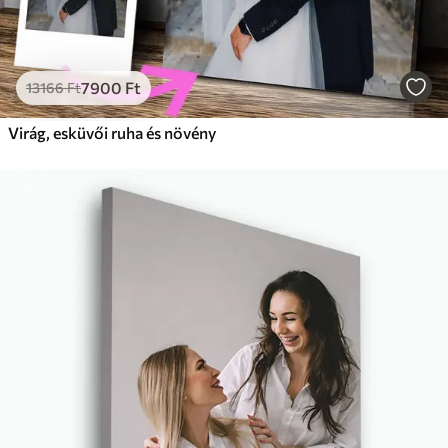
7900
Ft
13166
Ft
Virág, esküvői ruha és növény