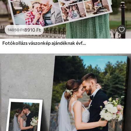
8910
Ft
14850
Ft
Fotókollázs vászonkép ajándéknak évfordulóra