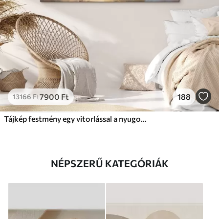
7900
Ft
188
13166
Ft
Tájkép festmény egy vitorlással a nyugodt tengeren, narancssárga és sárga égbolt, távoli hegyek
NÉPSZERŰ KATEGÓRIÁK