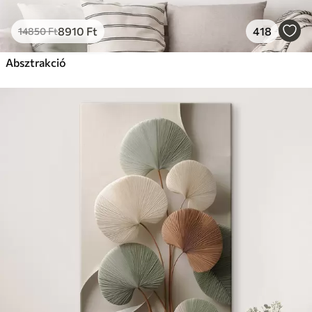
8910
Ft
418
14850
Ft
Absztrakció