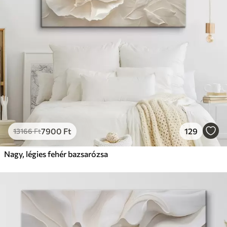
7900
Ft
129
13166
Ft
Nagy, légies fehér bazsarózsa