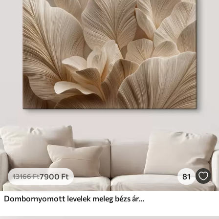
7900
Ft
81
13166
Ft
Dombornyomott levelek meleg bézs árnyalatokban