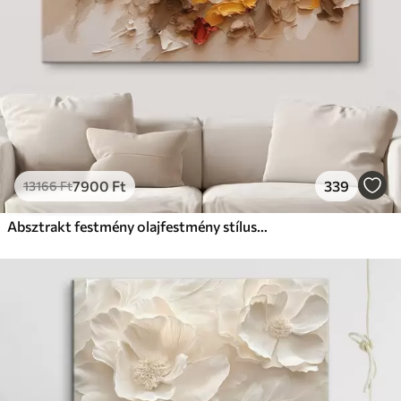
7900
Ft
339
13166
Ft
Absztrakt festmény olajfestmény stílusban