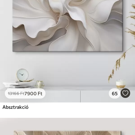
7900
Ft
65
13166
Ft
Absztrakció