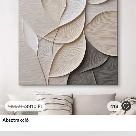
8910
Ft
418
14850
Ft
Absztrakció