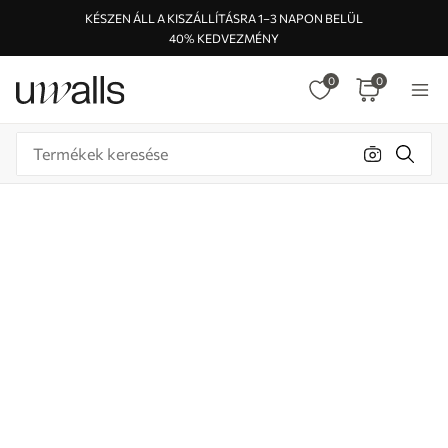
KÉSZEN ÁLL A KISZÁLLÍTÁSRA 1–3 NAPON BELÜL
40% KEDVEZMÉNY
0
0