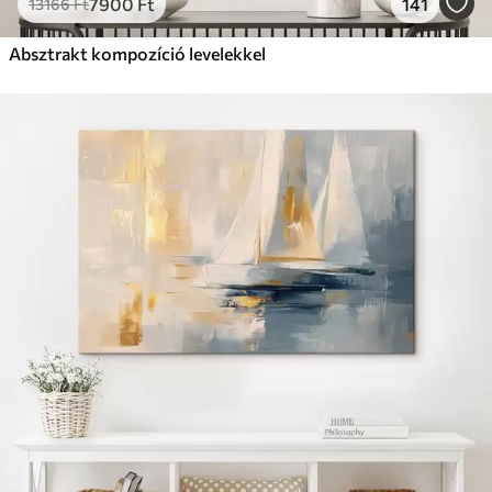
7900
Ft
141
13166
Ft
Absztrakt kompozíció levelekkel