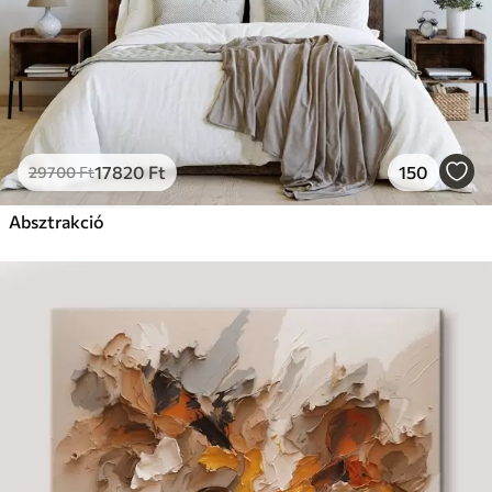
17820
Ft
150
29700
Ft
Absztrakció