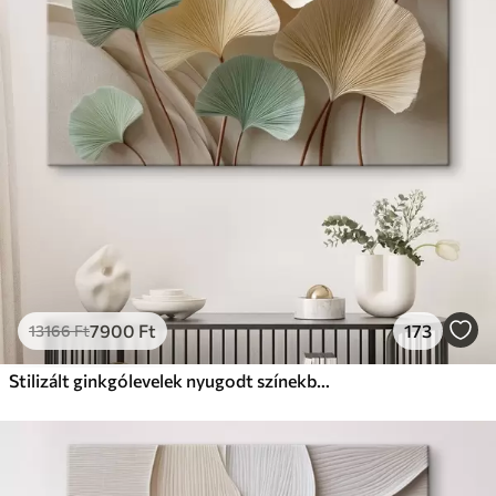
Prémium
Tól
9875
Ft
✓
Élénk, gazdag színek
✓
Fakulásálló
✓
Biztonságos, szagtalan tinta
✓
Vászonhatású felület
✗
Környezetbarát anyag
Eco-Prémium
Tól
12405
Ft
7900
Ft
173
13166
Ft
✓
Élénk, gazdag színek
✓
Fakulásálló
Stilizált ginkgólevelek nyugodt színekben
✓
Biztonságos, szagtalan tinta
✓
Vászonhatású felület
✓
Környezetbarát anyag