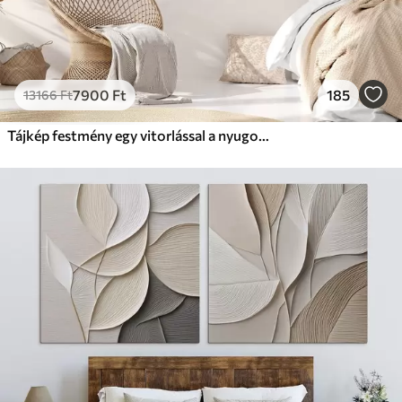
7900
Ft
185
13166
Ft
Tájkép festmény egy vitorlással a nyugodt tengeren, narancssárga és sárga égbolt, távoli hegyek