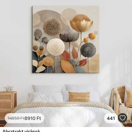
8910
Ft
441
14850
Ft
Absztrakt virágok