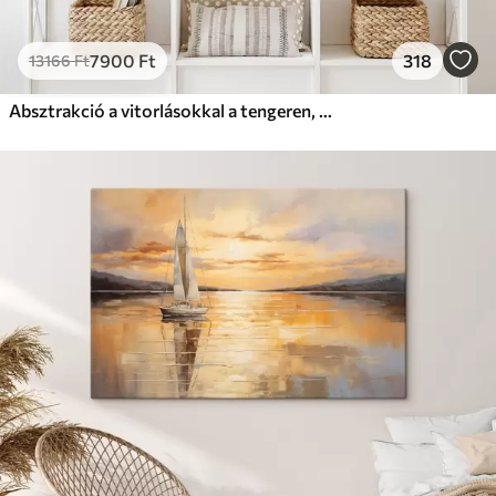
7900
Ft
318
13166
Ft
Absztrakció a vitorlásokkal a tengeren, akril stílusban, naplemente