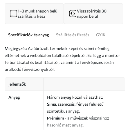
1–3 munkanapon belül
Visszatérítés 30
szállításra kész
napon belül
Specifikációk és anyag
Szállítás és fizetés
GYIK
Megjegyzés: Az ábrázolt termékek képei és színei némileg
eltérhetnek a weboldalon található képektől. Ez függ a monitor
felbontásától és beállításaitól, valamint a fényképezés során
uralkodó fényviszonyoktól.
Jellemzők
Anyag
Három anyag közül választhat:
Sima
, szemcsés, fényes felületű
szintetikus anyag.
Prémium
- a művészek vásznaihoz
hasonló matt anyag.