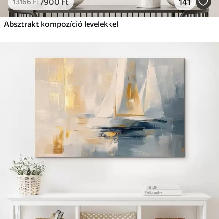
7900
Ft
141
13166
Ft
Absztrakt kompozíció levelekkel