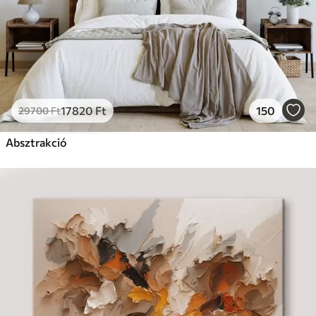
17820
Ft
150
29700
Ft
Absztrakció