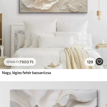
7900
Ft
129
13166
Ft
Nagy, légies fehér bazsarózsa