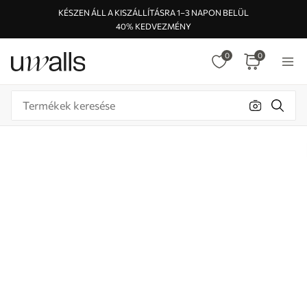
KÉSZEN ÁLL A KISZÁLLÍTÁSRA 1–3 NAPON BELÜL
40% KEDVEZMÉNY
0
0