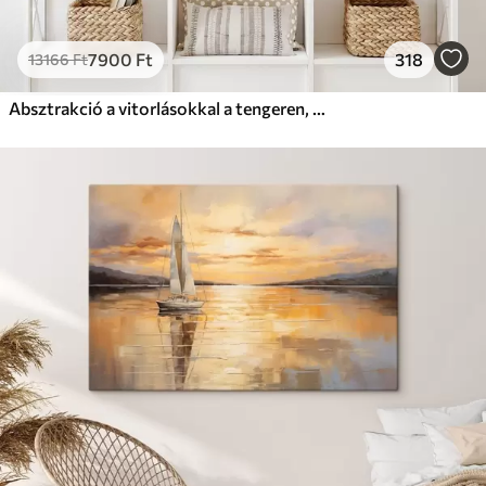
7900
Ft
318
13166
Ft
Absztrakció a vitorlásokkal a tengeren, akril stílusban, naplemente