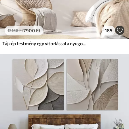
7900
Ft
185
13166
Ft
Tájkép festmény egy vitorlással a nyugodt tengeren, narancssárga és sárga égbolt, távoli hegyek