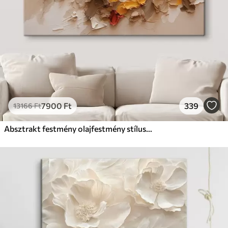
7900
Ft
339
13166
Ft
Absztrakt festmény olajfestmény stílusban