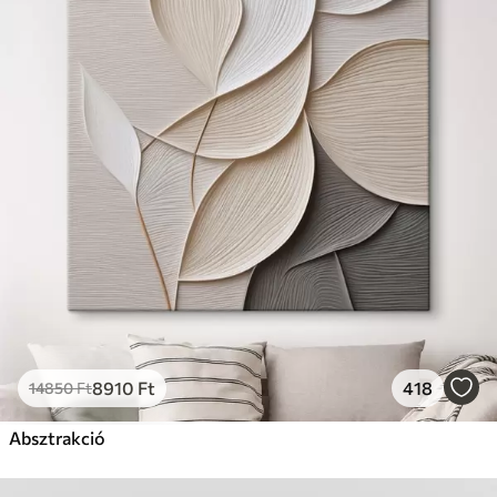
8910
Ft
418
14850
Ft
Absztrakció