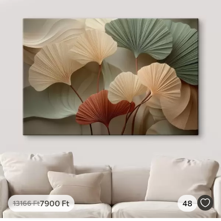
7900
Ft
48
13166
Ft