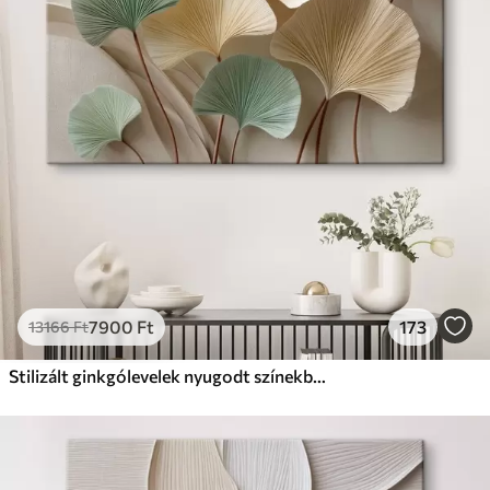
Prémium
Tól
9875
Ft
✓
Élénk, gazdag színek
✓
Fakulásálló
✓
Biztonságos, szagtalan tinta
✓
Vászonhatású felület
✗
Környezetbarát anyag
Eco-Prémium
Tól
12405
Ft
7900
Ft
173
13166
Ft
✓
Élénk, gazdag színek
✓
Fakulásálló
Stilizált ginkgólevelek nyugodt színekben
✓
Biztonságos, szagtalan tinta
✓
Vászonhatású felület
✓
Környezetbarát anyag