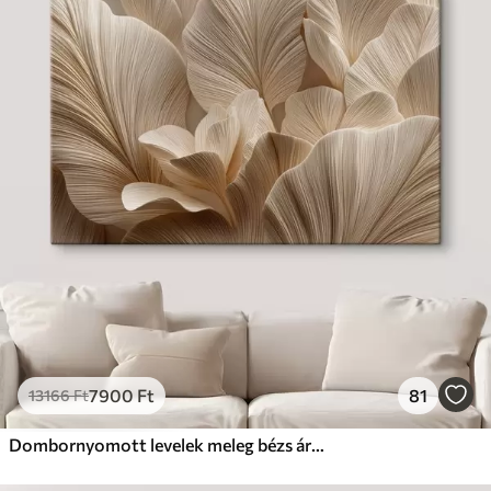
7900
Ft
81
13166
Ft
Dombornyomott levelek meleg bézs árnyalatokban