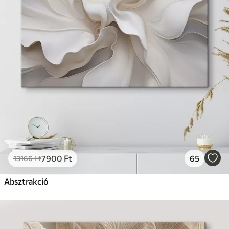
7900
Ft
65
13166
Ft
Absztrakció