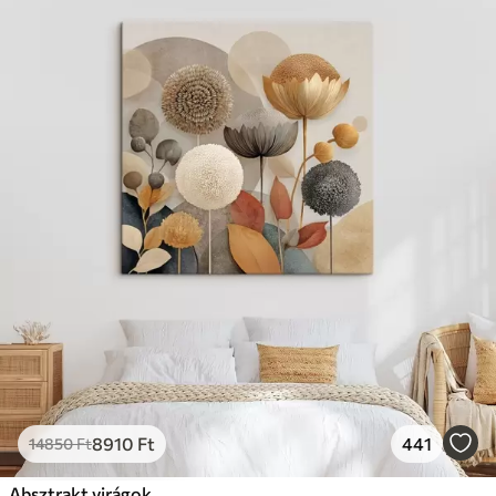
8910
Ft
441
14850
Ft
Absztrakt virágok