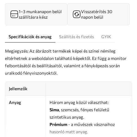
1–3 munkanapon belül
Visszatérítés 30
szállításra kész
napon belül
Specifikációk és anyag
Szállítás és fizetés
GYIK
Megjegyzés: Az ábrázolt termékek képei és színei némileg
eltérhetnek a weboldalon található képektől. Ez függ a monitor
felbontásától és beállításaitól, valamint a fényképezés során
uralkodó fényviszonyoktól.
Jellemzők
Anyag
Három anyag közül választhat:
Sima
, szemcsés, fényes felületű
szintetikus anyag.
Prémium
- a művészek vásznaihoz
hasonló matt anyag.