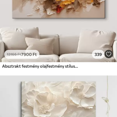
7900
Ft
339
13166
Ft
Absztrakt festmény olajfestmény stílusban