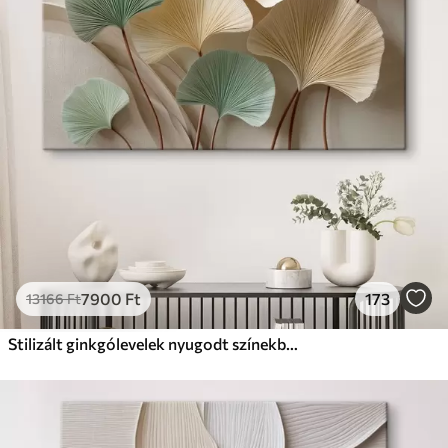
Prémium
Tól
9875
Ft
✓
Élénk, gazdag színek
✓
Fakulásálló
✓
Biztonságos, szagtalan tinta
✓
Vászonhatású felület
✗
Környezetbarát anyag
Eco-Prémium
Tól
12405
Ft
7900
Ft
173
13166
Ft
✓
Élénk, gazdag színek
✓
Fakulásálló
Stilizált ginkgólevelek nyugodt színekben
✓
Biztonságos, szagtalan tinta
✓
Vászonhatású felület
✓
Környezetbarát anyag