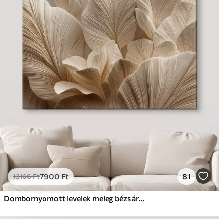
7900
Ft
81
13166
Ft
Dombornyomott levelek meleg bézs árnyalatokban