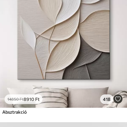
8910
Ft
418
14850
Ft
Absztrakció