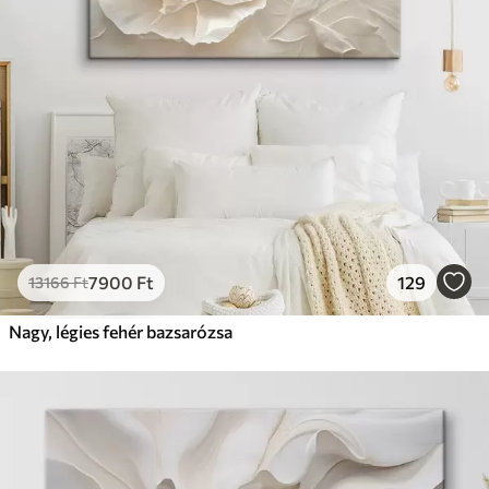
7900
Ft
129
13166
Ft
Nagy, légies fehér bazsarózsa