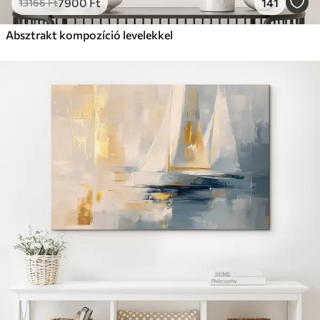
7900
Ft
141
13166
Ft
Absztrakt kompozíció levelekkel