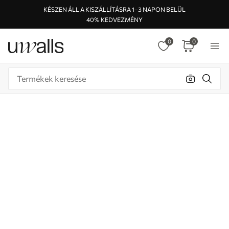
KÉSZEN ÁLL A KISZÁLLÍTÁSRA 1–3 NAPON BELÜL
40% KEDVEZMÉNY
0
0