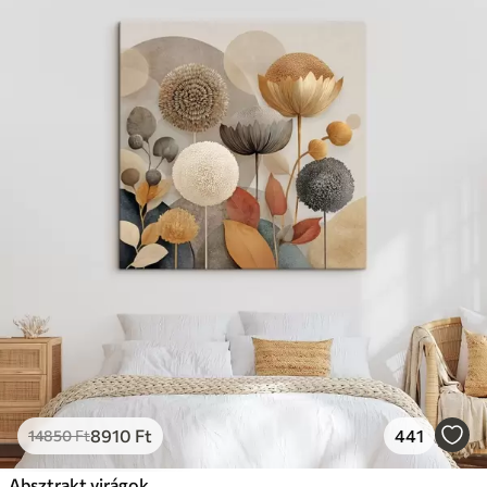
8910
Ft
441
14850
Ft
Absztrakt virágok