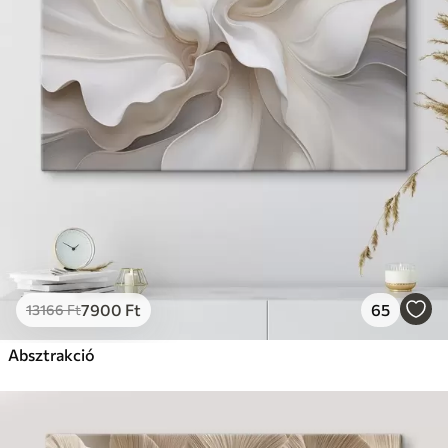
7900
Ft
65
13166
Ft
Absztrakció