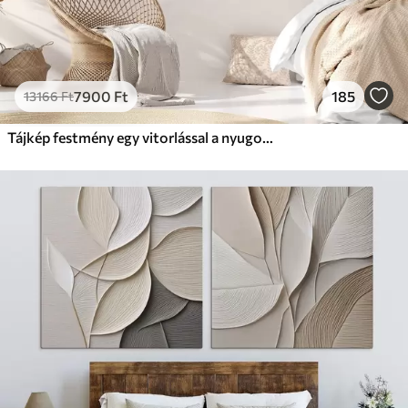
7900
Ft
185
13166
Ft
Tájkép festmény egy vitorlással a nyugodt tengeren, narancssárga és sárga égbolt, távoli hegyek