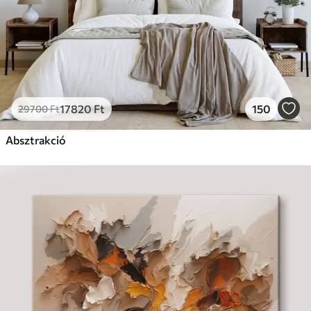
17820
Ft
150
29700
Ft
Absztrakció