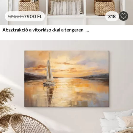
7900
Ft
318
13166
Ft
Absztrakció a vitorlásokkal a tengeren, akril stílusban, naplemente