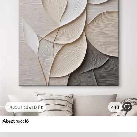
8910
Ft
418
14850
Ft
Absztrakció