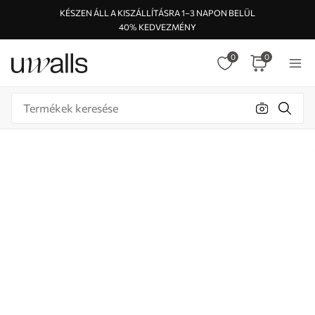
KÉSZEN ÁLL A KISZÁLLÍTÁSRA 1–3 NAPON BELÜL
40% KEDVEZMÉNY
0
0