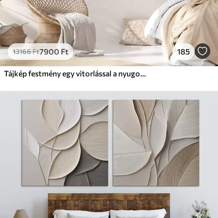
7900
Ft
185
13166
Ft
Tájkép festmény egy vitorlással a nyugodt tengeren, narancssárga és sárga égbolt, távoli hegyek