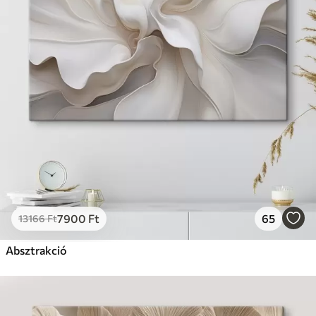
7900
Ft
65
13166
Ft
Absztrakció