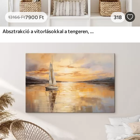
7900
Ft
318
13166
Ft
Absztrakció a vitorlásokkal a tengeren, akril stílusban, naplemente