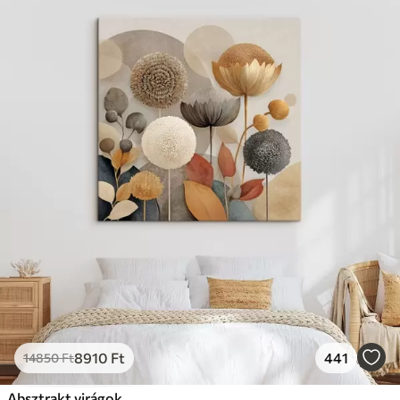
8910
Ft
441
14850
Ft
Absztrakt virágok