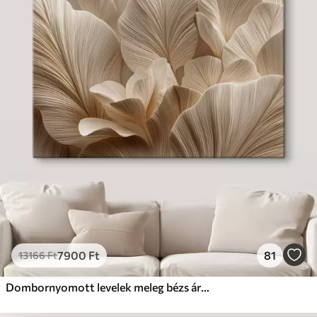
7900
Ft
81
13166
Ft
Dombornyomott levelek meleg bézs árnyalatokban