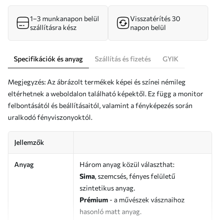
1–3 munkanapon belül
Visszatérítés 30
szállításra kész
napon belül
Specifikációk és anyag
Szállítás és fizetés
GYIK
Megjegyzés: Az ábrázolt termékek képei és színei némileg
eltérhetnek a weboldalon található képektől. Ez függ a monitor
felbontásától és beállításaitól, valamint a fényképezés során
uralkodó fényviszonyoktól.
Jellemzők
Anyag
Három anyag közül választhat:
Sima
, szemcsés, fényes felületű
szintetikus anyag.
Prémium
- a művészek vásznaihoz
hasonló matt anyag.