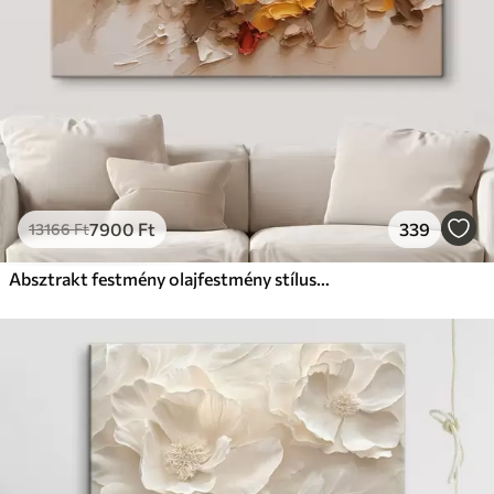
7900
Ft
339
13166
Ft
Absztrakt festmény olajfestmény stílusban