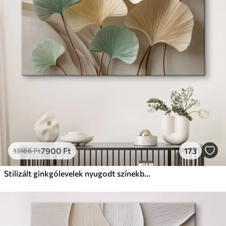
Prémium
Tól
9875
Ft
✓
Élénk, gazdag színek
✓
Fakulásálló
✓
Biztonságos, szagtalan tinta
✓
Vászonhatású felület
✗
Környezetbarát anyag
Eco-Prémium
Tól
12405
Ft
7900
Ft
173
13166
Ft
✓
Élénk, gazdag színek
✓
Fakulásálló
Stilizált ginkgólevelek nyugodt színekben
✓
Biztonságos, szagtalan tinta
✓
Vászonhatású felület
✓
Környezetbarát anyag