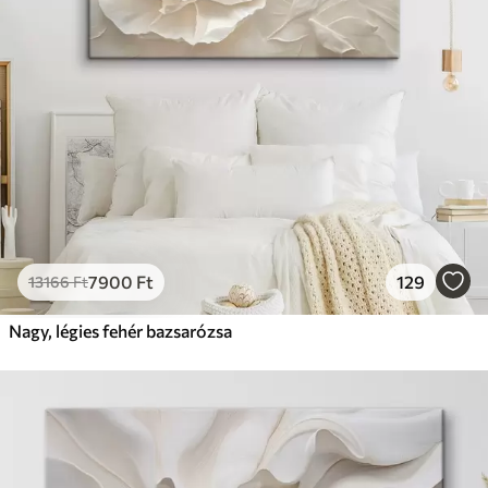
7900
Ft
129
13166
Ft
Nagy, légies fehér bazsarózsa