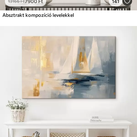
7900
Ft
141
13166
Ft
Absztrakt kompozíció levelekkel