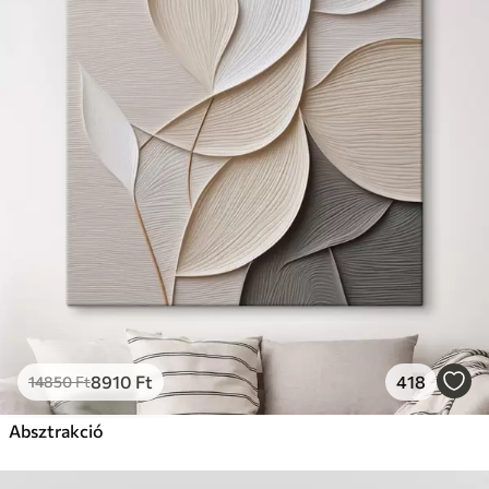
8910
Ft
418
14850
Ft
Absztrakció