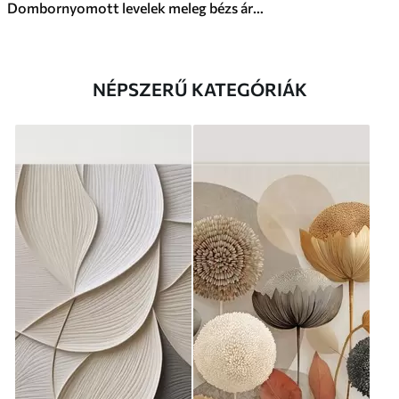
Dombornyomott levelek meleg bézs árnyalatokban
NÉPSZERŰ KATEGÓRIÁK