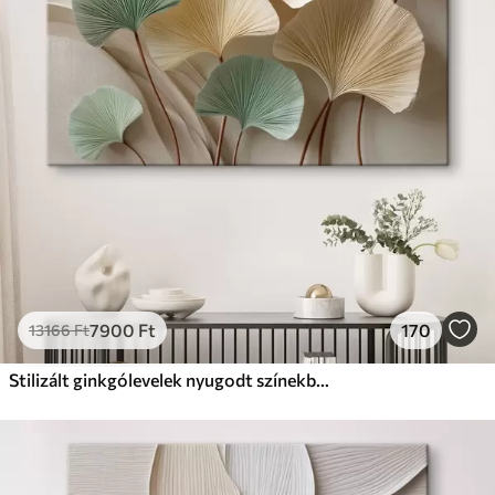
Prémium
Tól
9875
Ft
✓
Élénk, gazdag színek
✓
Fakulásálló
✓
Biztonságos, szagtalan tinta
✓
Vászonhatású felület
✗
Környezetbarát anyag
Eco-Prémium
Tól
12405
Ft
7900
Ft
170
13166
Ft
✓
Élénk, gazdag színek
✓
Fakulásálló
Stilizált ginkgólevelek nyugodt színekben
✓
Biztonságos, szagtalan tinta
✓
Vászonhatású felület
✓
Környezetbarát anyag