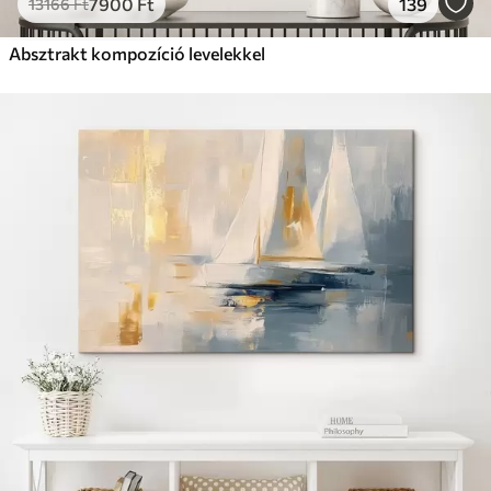
7900
Ft
139
13166
Ft
Absztrakt kompozíció levelekkel