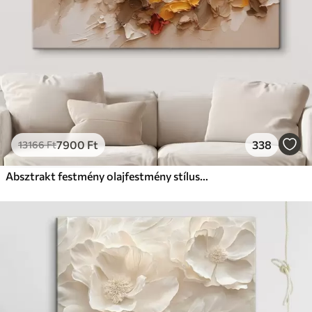
7900
Ft
338
13166
Ft
Absztrakt festmény olajfestmény stílusban