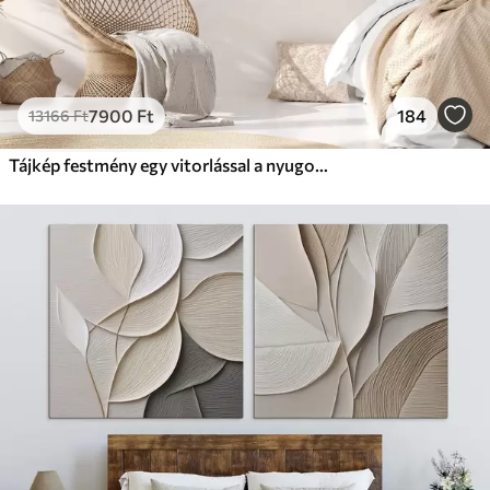
7900
Ft
184
13166
Ft
Tájkép festmény egy vitorlással a nyugodt tengeren, narancssárga és sárga égbolt, távoli hegyek