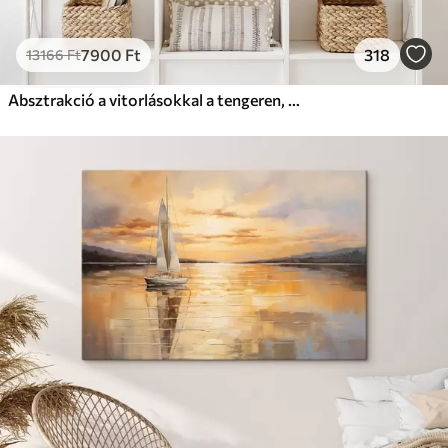
7900
Ft
318
13166
Ft
Absztrakció a vitorlásokkal a tengeren, akril stílusban, naplemente