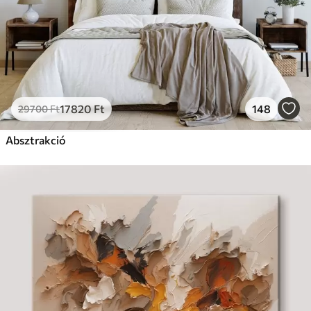
17820
Ft
148
29700
Ft
Absztrakció