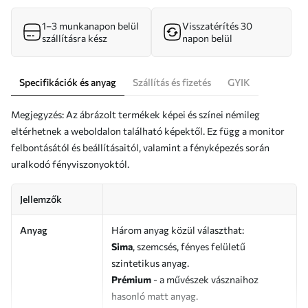
1–3 munkanapon belül
Visszatérítés 30
szállításra kész
napon belül
Specifikációk és anyag
Szállítás és fizetés
GYIK
Megjegyzés: Az ábrázolt termékek képei és színei némileg
eltérhetnek a weboldalon található képektől. Ez függ a monitor
felbontásától és beállításaitól, valamint a fényképezés során
uralkodó fényviszonyoktól.
Jellemzők
Anyag
Három anyag közül választhat:
Sima
, szemcsés, fényes felületű
szintetikus anyag.
Prémium
- a művészek vásznaihoz
hasonló matt anyag.