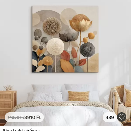
8910
Ft
439
14850
Ft
Absztrakt virágok