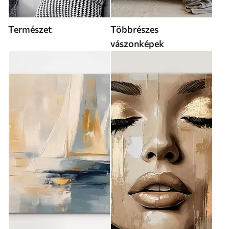
Természet
Többrészes
vászonképek