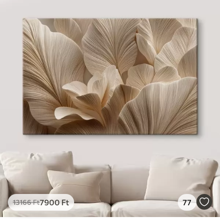
7900
Ft
77
13166
Ft