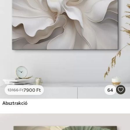
7900
Ft
64
13166
Ft
Absztrakció