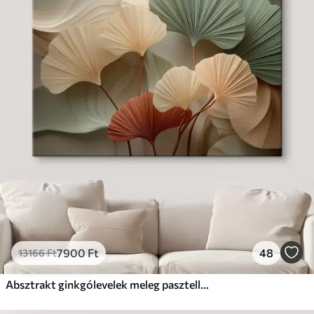
7900
Ft
48
13166
Ft
Absztrakt ginkgólevelek meleg pasztell színekben