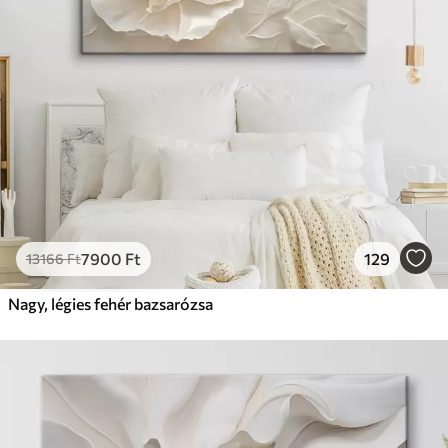
7900
Ft
129
13166
Ft
Nagy, légies fehér bazsarózsa