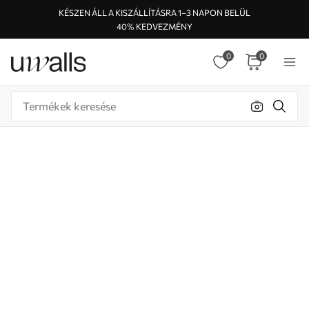
KÉSZEN ÁLL A KISZÁLLÍTÁSRA 1–3 NAPON BELÜL
40% KEDVEZMÉNY
0
0