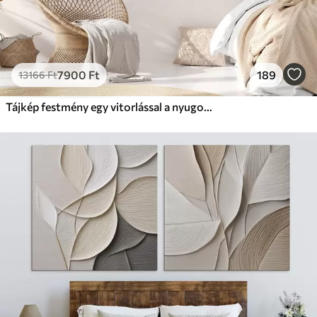
7900
Ft
189
13166
Ft
Tájkép festmény egy vitorlással a nyugodt tengeren, narancssárga és sárga égbolt, távoli hegyek