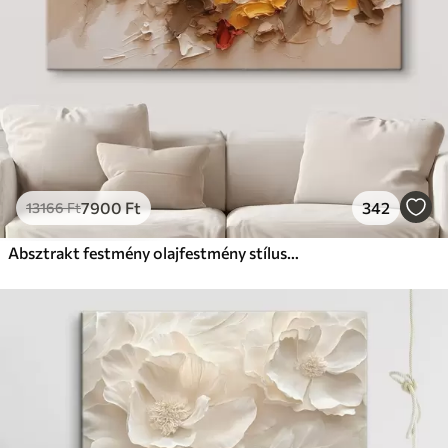
7900
Ft
342
13166
Ft
Absztrakt festmény olajfestmény stílusban