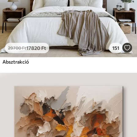
17820
Ft
151
29700
Ft
Absztrakció