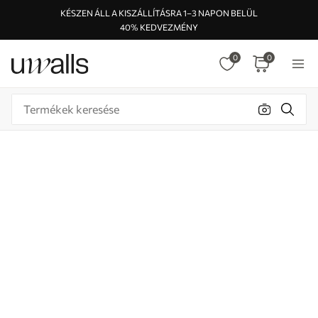
KÉSZEN ÁLL A KISZÁLLÍTÁSRA 1–3 NAPON BELÜL
40% KEDVEZMÉNY
0
0