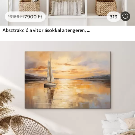
7900
Ft
319
13166
Ft
Absztrakció a vitorlásokkal a tengeren, akril stílusban, naplemente