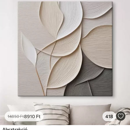
8910
Ft
418
14850
Ft
Absztrakció