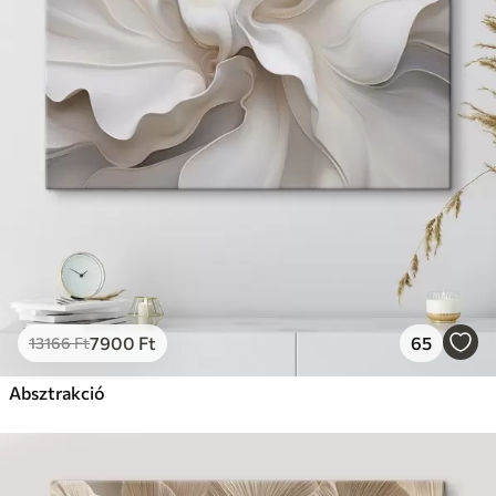
7900
Ft
65
13166
Ft
Absztrakció