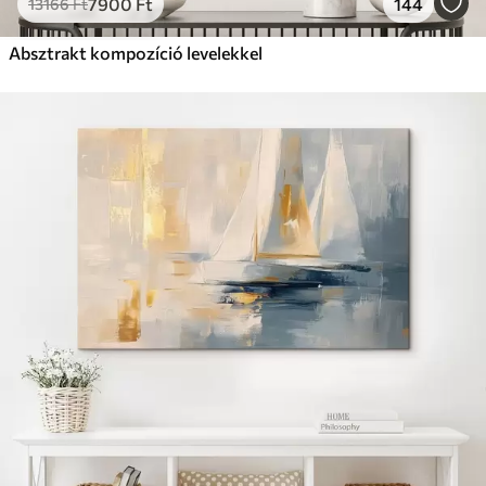
7900
Ft
144
13166
Ft
Absztrakt kompozíció levelekkel