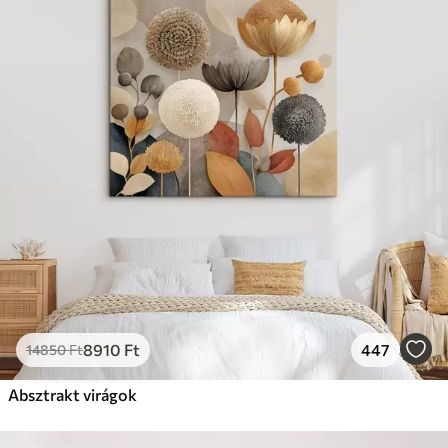
8910
Ft
447
14850
Ft
Absztrakt virágok