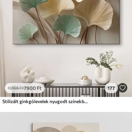
Prémium
Tól
9875
Ft
✓
Élénk, gazdag színek
✓
Fakulásálló
✓
Biztonságos, szagtalan tinta
✓
Vászonhatású felület
✗
Környezetbarát anyag
Eco-Prémium
Tól
12405
Ft
7900
Ft
177
13166
Ft
✓
Élénk, gazdag színek
✓
Fakulásálló
Stilizált ginkgólevelek nyugodt színekben
✓
Biztonságos, szagtalan tinta
✓
Vászonhatású felület
✓
Környezetbarát anyag