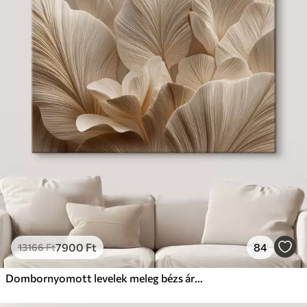
7900
Ft
84
13166
Ft
Dombornyomott levelek meleg bézs árnyalatokban