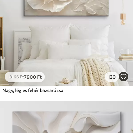
7900
Ft
130
13166
Ft
Nagy, légies fehér bazsarózsa