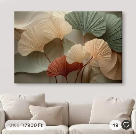
7900
Ft
49
13166
Ft