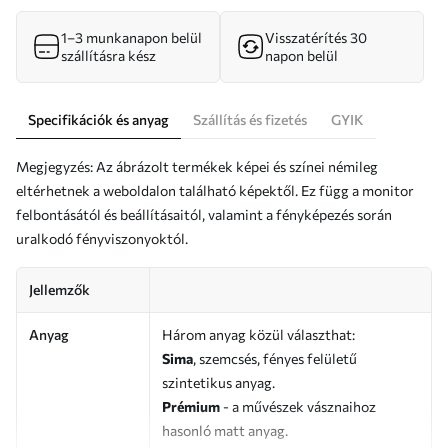
1–3 munkanapon belül
Visszatérítés 30
szállításra kész
napon belül
Specifikációk és anyag
Szállítás és fizetés
GYIK
Megjegyzés: Az ábrázolt termékek képei és színei némileg
eltérhetnek a weboldalon található képektől. Ez függ a monitor
felbontásától és beállításaitól, valamint a fényképezés során
uralkodó fényviszonyoktól.
Jellemzők
Anyag
Három anyag közül választhat:
Sima
, szemcsés, fényes felületű
szintetikus anyag.
Prémium
- a művészek vásznaihoz
hasonló matt anyag.