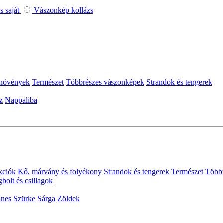
 saját
Vászonkép kollázs
 növények
Természet
Többrészes vászonképek
Strandok és tengerek
z
Nappaliba
kciók
Kő, márvány és folyékony
Strandok és tengerek
Természet
Többr
gbolt és csillagok
ines
Szürke
Sárga
Zöldek