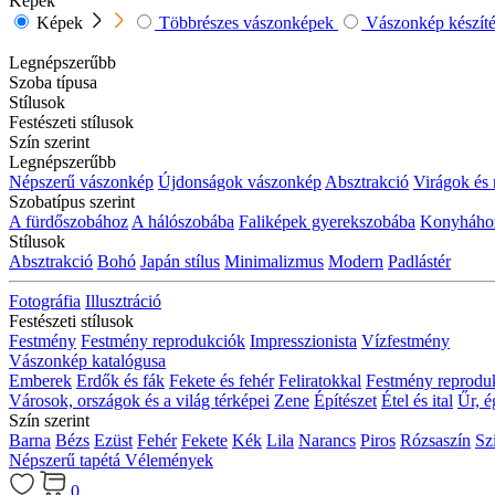
Képek
Képek
Többrészes vászonképek
Vászonkép készítés
Legnépszerűbb
Szoba típusa
Stílusok
Festészeti stílusok
Szín szerint
Legnépszerűbb
Népszerű vászonkép
Újdonságok vászonkép
Absztrakció
Virágok és
Szobatípus szerint
A fürdőszobához
A hálószobába
Faliképek gyerekszobába
Konyháho
Stílusok
Absztrakció
Bohó
Japán stílus
Minimalizmus
Modern
Padlástér
Fotográfia
Illusztráció
Festészeti stílusok
Festmény
Festmény reprodukciók
Impresszionista
Vízfestmény
Vászonkép katalógusa
Emberek
Erdők és fák
Fekete és fehér
Feliratokkal
Festmény reprodu
Városok, országok és a világ térképei
Zene
Építészet
Étel és ital
Űr, é
Szín szerint
Barna
Bézs
Ezüst
Fehér
Fekete
Kék
Lila
Narancs
Piros
Rózsaszín
Sz
Népszerű tapétá
Vélemények
0