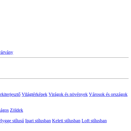
várvány
rkiterjesztő
Világtérképek
Virágok és növények
Városok és országok
lágos
Zöldek
Hygge stílusú
Ipari stílusban
Keleti stílusban
Loft stílusban