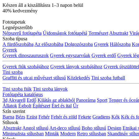
Készen áll a kiszállításra 1–3 napon belül
40% kedvezmény
Fototapetak
Legnépszerűbb
Népszerű fotótapéta
Újdonságok fotótapétá
Természet
Absztrakt
Virá
Szoba típusa
A fürdőszobába
Az előszobába
Dolgozószoba
Gyerek
Hálószoba
Ko
Gyerek
Gyerek dinoszauruszok
Gyerek egyszarvúak
Gyerek erdő
Gyerek lé
Gyerek fiúk szobájához
Gyerek lányok szobájához
Gyerek újszülött
Tini szoba
Graffiti és utcai művészet stílusú
Közlekedés
Tini szoba futball
Tini szoba fiúk
Tini szoba lányok
Fotótapéta katalógus
3d
Akvarell
Erdő
Kilátás az ablakból
Panoráma
Sport
Tenger és óceá
Állatok
Égbolt
Építészet
Étel és ital
Űr
Szín szerint
Barna
Bézs
Ezüst
Fehér
Fehér és zöld
Fekete
Gradiens
Kék
Kék és f
Stílusok
Absztrakt
Angol stílusú
Art-deco stílusú
Boho stílusú
Design
Etnikai 
Minimalista stílusban
Minták
Modern
Retro stílusban
Skandináv stílu