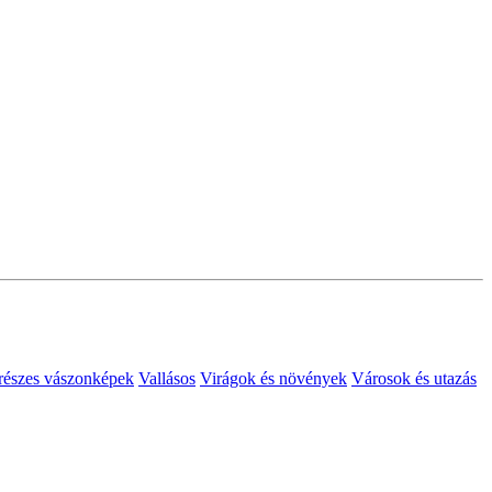
észes vászonképek
Vallásos
Virágok és növények
Városok és utazás