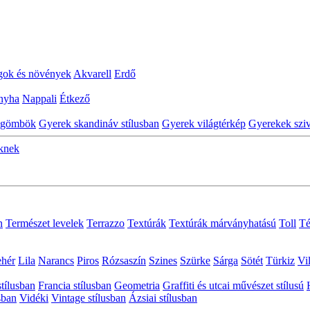
gok és növények
Akvarell
Erdő
nyha
Nappali
Étkező
ggömbök
Gyerek skandináv stílusban
Gyerek világtérkép
Gyerekek szi
eknek
n
Természet levelek
Terrazzo
Textúrák
Textúrák márványhatású
Toll
Té
ehér
Lila
Narancs
Piros
Rózsaszín
Szines
Szürke
Sárga
Sötét
Türkiz
Vi
stílusban
Francia stílusban
Geometria
Graffiti és utcai művészet stílusú
sban
Vidéki
Vintage stílusban
Ázsiai stílusban