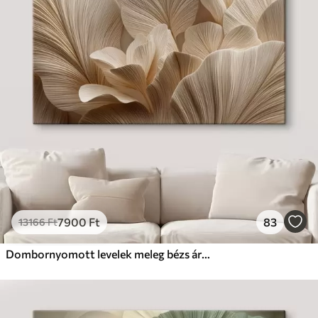
7900
Ft
83
13166
Ft
Dombornyomott levelek meleg bézs árnyalatokban