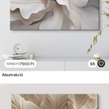
7900
Ft
65
13166
Ft
Absztrakció