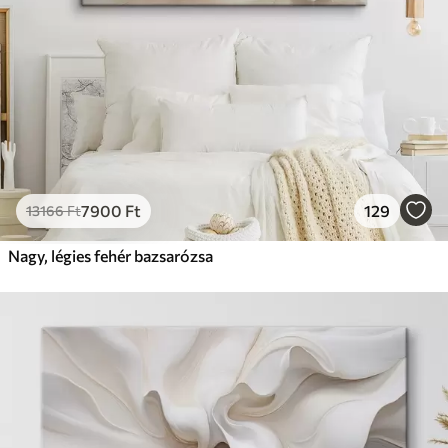
7900
Ft
129
13166
Ft
Nagy, légies fehér bazsarózsa