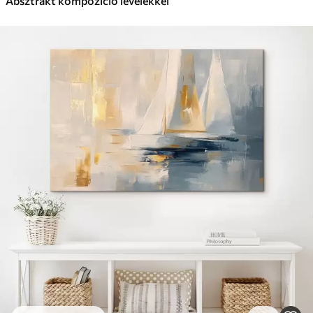
Absztrakt kompozíció levelekkel