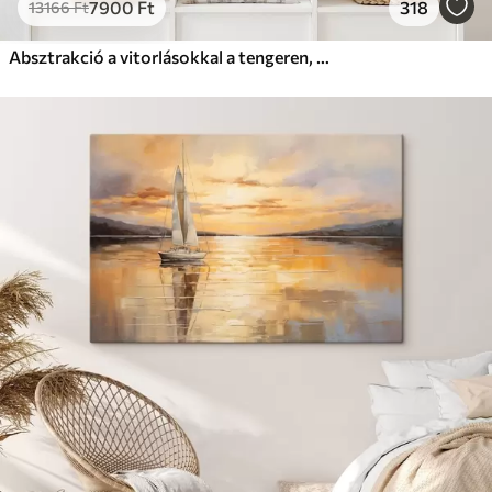
7900
Ft
318
13166
Ft
Absztrakció a vitorlásokkal a tengeren, akril stílusban, naplemente