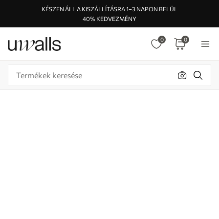
KÉSZEN ÁLL A KISZÁLLÍTÁSRA 1–3 NAPON BELÜL
40% KEDVEZMÉNY
0
0