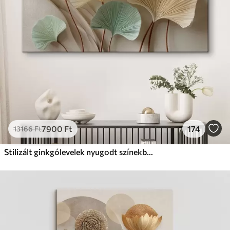
Prémium
Tól
19750
Ft
✓
Élénk, gazdag színek
✓
Fakulásálló
✓
Biztonságos, szagtalan tinta
✓
Vászonhatású felület
✗
Környezetbarát anyag
Eco-Prémium
Tól
24810
Ft
7900
Ft
174
13166
Ft
✓
Élénk, gazdag színek
✓
Fakulásálló
Stilizált ginkgólevelek nyugodt színekben
✓
Biztonságos, szagtalan tinta
✓
Vászonhatású felület
✓
Környezetbarát anyag