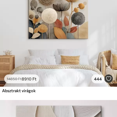
8910
Ft
444
14850
Ft
Absztrakt virágok