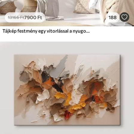
7900
Ft
188
13166
Ft
Tájkép festmény egy vitorlással a nyugodt tengeren, narancssárga és sárga égbolt, távoli hegyek