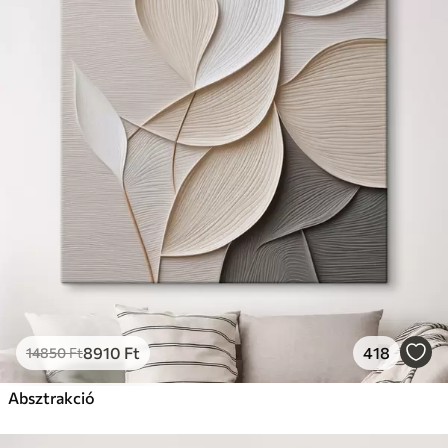
8910
Ft
418
14850
Ft
Absztrakció