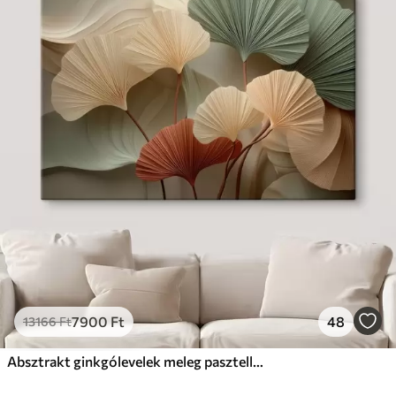
7900
Ft
48
13166
Ft
Absztrakt ginkgólevelek meleg pasztell színekben