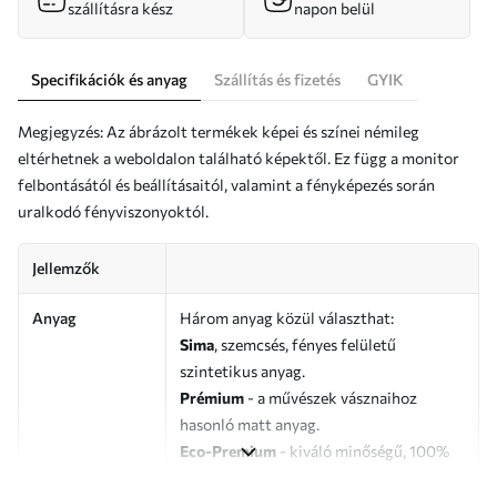
szállításra kész
napon belül
Specifikációk és anyag
Szállítás és fizetés
GYIK
Megjegyzés: Az ábrázolt termékek képei és színei némileg
eltérhetnek a weboldalon található képektől. Ez függ a monitor
felbontásától és beállításaitól, valamint a fényképezés során
uralkodó fényviszonyoktól.
Jellemzők
Anyag
Három anyag közül választhat:
Sima
, szemcsés, fényes felületű
szintetikus anyag.
Prémium
- a művészek vásznaihoz
hasonló matt anyag.
Eco-Premium
- kiváló minőségű, 100%
pamutból készült vászon.