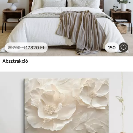
17820
Ft
150
29700
Ft
Absztrakció