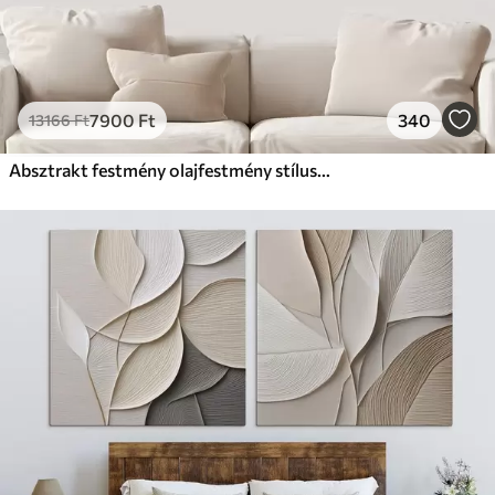
7900
Ft
340
13166
Ft
Absztrakt festmény olajfestmény stílusban