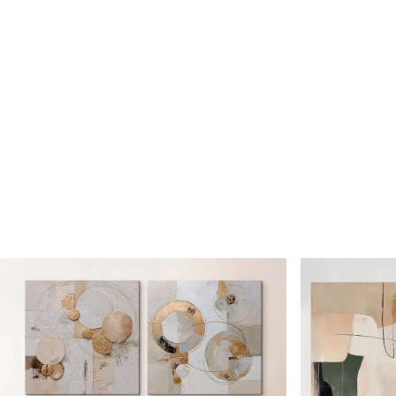
Cikkszám
m00975
Továbbá
Lakkbevonatot adhat hozzá
Elérhető anyagok
Standard
Prémium
Tól
23700
Ft
Tól
29625
Ft
✓
✓
Élénk, gazdag színek
Élénk, gazdag színek
✓
✓
Fakulásálló
Fakulásálló
✓
✓
Biztonságos, szagtalan tinta
Biztonságos, szagtala
✗
✓
Vászonhatású felület
Vászonhatású felület
✗
✗
Környezetbarát anyag
Környezetbarát anya