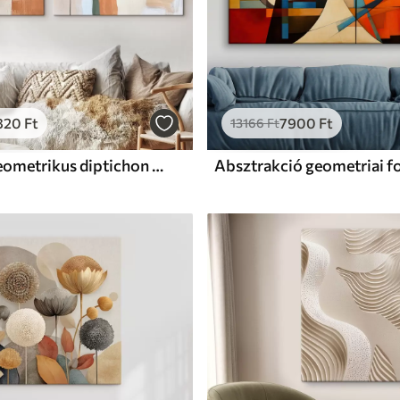
820
Ft
7900
Ft
13166
Ft
Absztrakt geometrikus diptichon meleg bézs-terrakotta színvilágban, olíva zöld díszítéssel
Absztrakció geometriai 