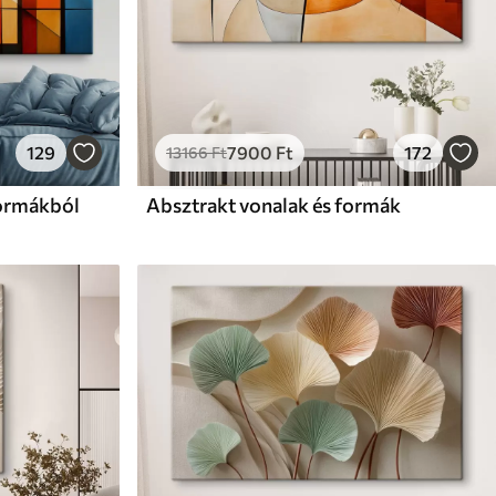
129
7900
Ft
172
13166
Ft
formákból
Absztrakt vonalak és formák