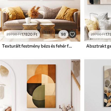
17820
Ft
98
17
29700
Ft
29700
Ft
Texturált festmény bézs és fehér formákkal