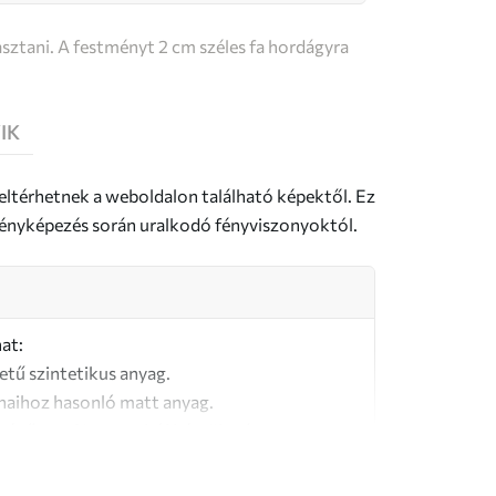
sztani. A festményt 2 cm széles fa hordágyra
IK
 eltérhetnek a weboldalon található képektől. Ez
a fényképezés során uralkodó fényviszonyoktól.
at:
letű szintetikus anyag.
naihoz hasonló matt anyag.
őségű, 100% pamutból készült vászon.