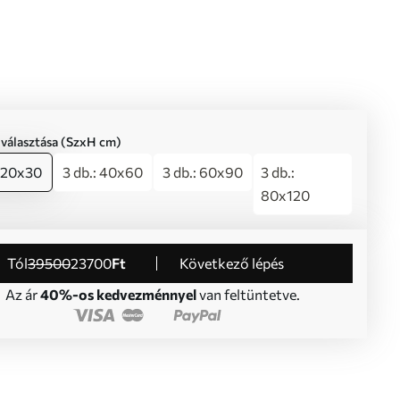
iválasztása (SzxH cm)
: 20x30
3 db.: 40x60
3 db.: 60x90
3 db.:
80x120
Tól
39500
23700
Ft
Következő lépés
Az ár
40%-os kedvezménnyel
van feltüntetve.