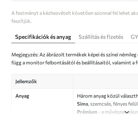
A festményt a kézhezvételt követően azonnal fel lehet aka
feszítjük.
Specifikációk és anyag
Szállítás és fizetés
GY
Megjegyzés: Az ábrázolt termékek képei és színei némileg
függ a monitor felbontásától és beállításaitól, valamint 
Jellemzők
Anyag
Három anyag közül választh
Sima
, szemcsés, fényes felü
Prémium
- a művészek vász
Eco-Premium
- kiváló min
Szerző
UWALLS