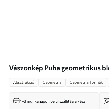
Vászonkép Puha geometrikus blokkok bézs,
terrakotta és zsálya színben N
Absztrakció
Geometria
Geometriai formák
1–3 munkanapon belül szállításra kész