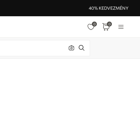
40% KEDVEZMÉNY
0
0