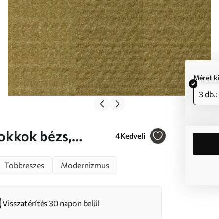
Méret k
3 db.
4
Kedveli
r m00975
Tobbreszes
Modernizmus
Visszatérítés 30 napon belül