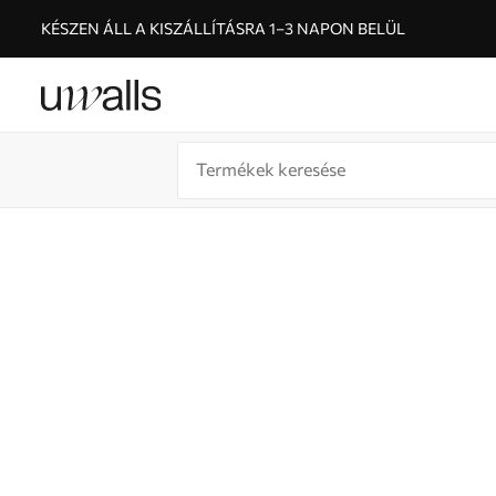
KÉSZEN ÁLL A KISZÁLLÍTÁSRA 1–3 NAPON BELÜL